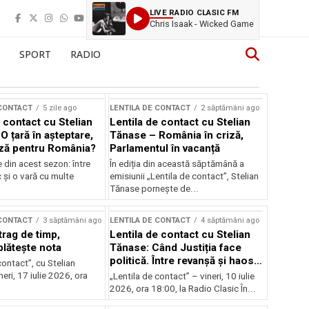
LIVE RADIO CLASIC FM
Chris Isaak - Wicked Game
SPORT
RADIO
 CONTACT
5 zile ago
LENTILA DE CONTACT
2 săptămâni ago
 contact cu Stelian
Lentila de contact cu Stelian
O țară în așteptare,
Tănase – România în criză,
ză pentru România?
Parlamentul în vacanță
e din acest sezon: între
În ediția din această săptămână a
c și o vară cu multe
emisiunii „Lentila de contact”, Stelian
Tănase pornește de...
 CONTACT
3 săptămâni ago
LENTILA DE CONTACT
4 săptămâni ago
trag de timp,
Lentila de contact cu Stelian
lătește nota
Tănase: Când Justiția face
politică. Între revanșă și haos
contact”, cu Stelian
instituțional
eri, 17 iulie 2026, ora
„Lentila de contact” – vineri, 10 iulie
2026, ora 18:00, la Radio Clasic În...