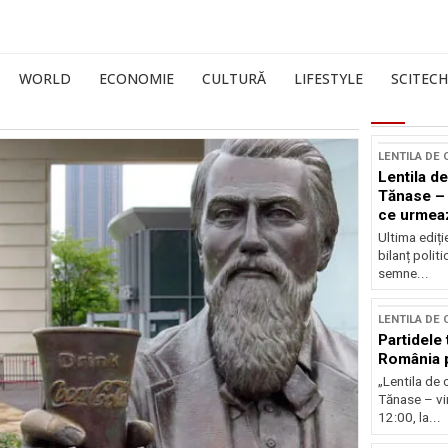
WORLD
ECONOMIE
CULTURĂ
LIFESTYLE
SCITECH
LENTILA DE
Lentila de
Tănase – 
ce urmea
Ultima ediți
bilanț politi
semne...
LENTILA DE
Partidele 
România p
„Lentila de 
Tănase – vin
12:00, la...