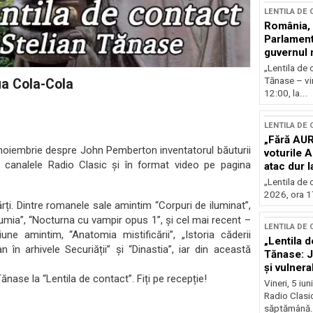
LENTILA DE
România, l
Parlamentu
guvernul 
„Lentila de 
Tănase – vin
ua Cola-Cola
12:00, la...
LENTILA DE
„Fără AUR
6 noiembrie despre John Pemberton inventatorul băuturii
voturile 
 canalele Radio Clasic și în format video pe pagina
atac dur 
„Lentila de 
2026, ora 17
ărți. Dintre romanele sale amintim “Corpuri de iluminat”,
umia”, “Nocturna cu vampir opus 1”, și cel mai recent –
LENTILA DE
une amintim, “Anatomia mistificării”, „Istoria căderii
„Lentila d
n în arhivele Securiății” și “Dinastia”, iar din această
Tănase: J
și vulnerab
ase la “Lentila de contact”. Fiți pe recepție!
fața crize
Vineri, 5 iu
Radio Clasic
săptămână.