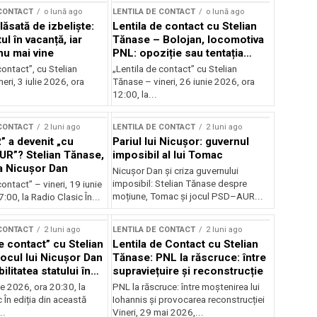
 CONTACT
o lună ago
LENTILA DE CONTACT
o lună ago
ăsată de izbeliște:
Lentila de contact cu Stelian
l în vacanță, iar
Tănase – Bolojan, locomotiva
nu mai vine
PNL: opoziție sau tentația
puterii?
contact”, cu Stelian
„Lentila de contact” cu Stelian
eri, 3 iulie 2026, ora
Tănase – vineri, 26 iunie 2026, ora
12:00, la...
 CONTACT
2 luni ago
LENTILA DE CONTACT
2 luni ago
” a devenit „cu
Pariul lui Nicușor: guvernul
AUR”? Stelian Tănase,
imposibil al lui Tomac
la Nicușor Dan
Nicușor Dan și criza guvernului
imposibil: Stelian Tănase despre
contact” – vineri, 19 iunie
moțiune, Tomac și jocul PSD–AUR...
:00, la Radio Clasic În...
 CONTACT
2 luni ago
LENTILA DE CONTACT
2 luni ago
e contact” cu Stelian
Lentila de Contact cu Stelian
ocul lui Nicușor Dan
Tănase: PNL la răscruce: între
ilitatea statului în
supraviețuire și reconstrucție
lor
nie 2026, ora 20:30, la
PNL la răscruce: între moștenirea lui
 În ediția din această
Iohannis și provocarea reconstrucției
..
Vineri, 29 mai 2026,...