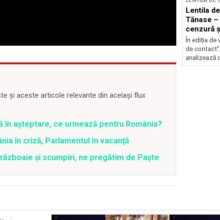
LENTILA DE
Lentila de
Tănase –
cenzură și
Nicușor
În ediția de 
de contact”
analizează c
 și aceste articole relevante din același flux
ră în așteptare, ce urmează pentru România?
ia în criză, Parlamentul în vacanță
 războaie și scumpiri, ne pregătim de Paște