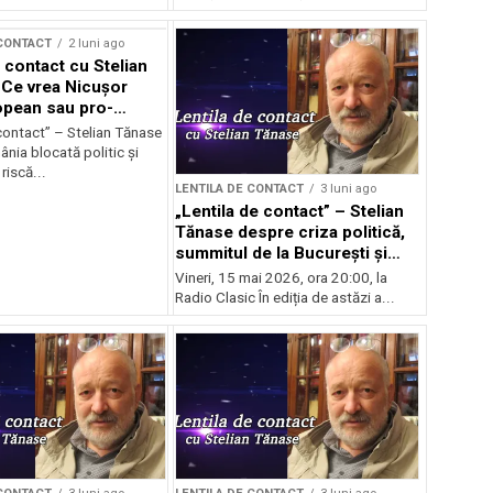
 CONTACT
2 luni ago
 contact cu Stelian
Ce vrea Nicușor
opean sau pro-
l?
contact” – Stelian Tănase
nia blocată politic și
riscă...
LENTILA DE CONTACT
3 luni ago
„Lentila de contact” – Stelian
Tănase despre criza politică,
summitul de la București și
ascensiunea lui Bolojan
Vineri, 15 mai 2026, ora 20:00, la
Radio Clasic În ediția de astăzi a...