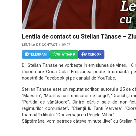
Lentila de contact cu Stelian Tănase – Zi
LENTILA DE CONTACT
09:07
TELEGRAM
WHATSAPP
FACEBOOK
Dl. Stelian Tănase ne vorbește în emisiunea de vineri, 1
răcoritoare Coca-Cola. Emisiunea poate fi urmărită pe
noastră de Facebook și pe canalul de YouTube.
Stelian Tănase este un reputat scriitor, autorul a 25 de c
“Maestro”, “Moartea unii dansator de tango”, “Dracul și m
“Partida de vânătoare”. Dintre cărțile sale de non-ficți
regimurilor comuniste”, “Clienții lu Tanti Varvara” “Ciora
toamnă în librării “Conversații cu Regele Mihai.“
Săptămânal vom petrece câteva minute „live” cu Stelian Tăn