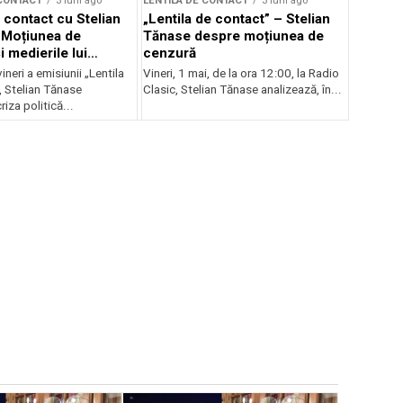
 CONTACT
3 luni ago
LENTILA DE CONTACT
3 luni ago
 contact cu Stelian
„Lentila de contact” – Stelian
 Moțiunea de
Tănase despre moțiunea de
 medierile lui
cenzură
vineri a emisiunii „Lentila
Vineri, 1 mai, de la ora 12:00, la Radio
, Stelian Tănase
Clasic, Stelian Tănase analizează, în...
riza politică...