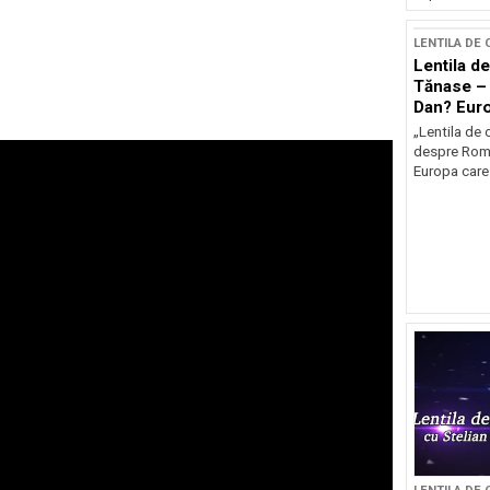
LENTILA DE
Lentila de
Tănase – 
Dan? Eur
occidenta
„Lentila de 
despre Româ
Europa care 