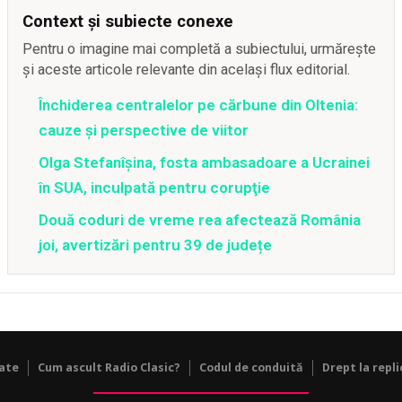
Context și subiecte conexe
Pentru o imagine mai completă a subiectului, urmărește
și aceste articole relevante din același flux editorial.
Închiderea centralelor pe cărbune din Oltenia:
cauze și perspective de viitor
Olga Stefanîşina, fosta ambasadoare a Ucrainei
în SUA, inculpată pentru corupţie
Două coduri de vreme rea afectează România
joi, avertizări pentru 39 de județe
tate
Cum ascult Radio Clasic?
Codul de conduită
Drept la repli