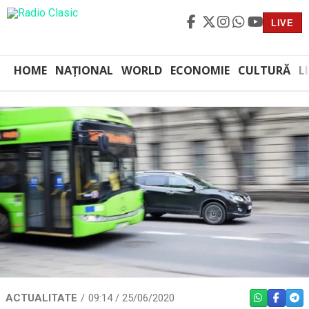
LIVE
HOME
NAȚIONAL
WORLD
ECONOMIE
CULTURĂ
L
ACTUALITATE
09:14 / 25/06/2020
WHATSAPP
FACEBO
TEL