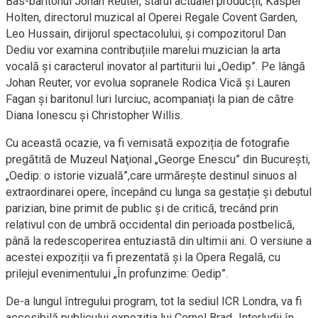
Bas-baritonul Johan Reuter, starul actualei producții, Kasper
Holten, directorul muzical al Operei Regale Covent Garden,
Leo Hussain, dirijorul spectacolului, și compozitorul Dan
Dediu vor examina contribuțiile marelui muzician la arta
vocală și caracterul inovator al partiturii lui „Oedip”. Pe lângă
Johan Reuter, vor evolua sopranele Rodica Vică și Lauren
Fagan și baritonul Iuri Iurciuc, acompaniați la pian de către
Diana Ionescu și Christopher Willis.
Cu această ocazie, va fi vernisată expoziția de fotografie
pregătită de Muzeul Naţional „George Enescu” din București,
„Oedip: o istorie vizuală”,care urmărește destinul sinuos al
extraordinarei opere, începând cu lunga sa gestație și debutul
parizian, bine primit de public și de critică, trecând prin
relativul con de umbră occidental din perioada postbelică,
până la redescoperirea entuziastă din ultimii ani. O versiune a
acestei expoziții va fi prezentată şi la Opera Regală, cu
prilejul evenimentului „În profunzime: Oedip”.
De-a lungul întregului program, tot la sediul ICR Londra, va fi
accesibilă publicului expoziția lui Cornel Brad „Interludii în