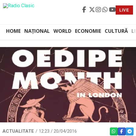
LIVE
HOME
NAȚIONAL
WORLD
ECONOMIE
CULTURĂ
L
ACTUALITATE
12:23 / 20/04/2016
WHATSAPP
FACEBO
TEL