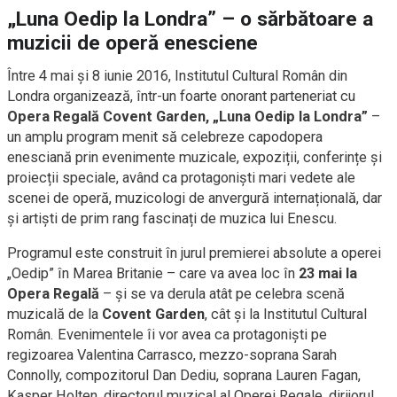
„Luna Oedip la Londra” – o sărbătoare a
muzicii de operă enesciene
Între 4 mai şi 8 iunie 2016, Institutul Cultural Român din
Londra organizează, într-un foarte onorant parteneriat cu
Opera Regală Covent Garden, „Luna Oedip la Londra”
–
un amplu program menit să celebreze capodopera
enesciană prin evenimente muzicale, expoziții, conferințe și
proiecții speciale, având ca protagoniști mari vedete ale
scenei de operă, muzicologi de anvergură internațională, dar
și artiști de prim rang fascinați de muzica lui Enescu.
Programul este construit în jurul premierei absolute a operei
„Oedip” în Marea Britanie – care va avea loc în
23 mai la
Opera Regală
– și se va derula atât pe celebra scenă
muzicală de la
Covent Garden
, cât și la Institutul Cultural
Român. Evenimentele îi vor avea ca protagoniști pe
regizoarea Valentina Carrasco, mezzo-soprana Sarah
Connolly, compozitorul Dan Dediu, soprana Lauren Fagan,
Kasper Holten, directorul muzical al Operei Regale, dirijorul