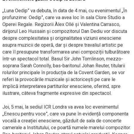
„Luna Oedip” va debuta, în data de 4 mai, cu evenimentul „În
profunzime: Oedip”, care va avea loc în sala Clore Studio a
Operei Regale. Regizorii Àlex Ollé şi Valentina Carrasco,
dirijorul Leo Hussain și compozitorul Dan Dediu vor discuta
despre complexitatea și originalitatea viziunii enesciene
asupra muzicii de operă, dar și despre travaliul artistic pe
care îl presupune transformarea unei compoziții tulburătoare
într-un spectacol total. Basul Sir John Tomlinson, mezzo-
soprana Sarah Connolly, bas-baritonul Johan Reuter, titularii
rolurilor principale în producția de la Covent Garden, se vor
referi la provocările muzicale și actoricești pe care le
implică interpretarea partiturilor enesciene, oferind, spre
ilustrare, câteva fragmente expresive din spectacol.
Joi, 5 mai, la sediul ICR Londra va avea loc evenimentul
„Enescu pentru voce”, care va pune în evidență componenta
vocală a creației enesciene, găzduit de sala de concerte
camerale a Institutului, ce poartă numele marelui compozitor.