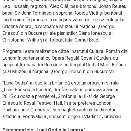
Leo Hussain, regizorul Àlex Ollé, bas-baritonul Johan Reuter,
basul Sir John Tomlinson, soprana Rodica Vică şi baritonul
Iuri Iurciuc. În program mai figurează numele muzicologului
Cristina Andrei, directoarea Muzeului Naţional „George
Enescu” din București, ale pianiștilor Diana Ionescu și
Christopher Willis și al fotografului Cornel Brad.
Programul este realizat de către Institutul Cultural Român din
Londra în parteneriat cu Opera Regală Covent Garden, cu
sprijinul Ambasadei României în Regatul Unit al Marii Britanii
şi al Muzeului Naţional „George Enescu” din Bucureşti.
"Luna Oedip” în capitala britanică este un program similar
„Lunii Enescu la Londra”, desfășurată în primăvara anului
2015 cu ocazia premierei „Simfoniei a III-a” de George
Enescu la Royal Festival Hall, în interpretarea London
Philharmonic Orchestra, sub bagheta actualului director
artistic al Festivalului „Enescu”, dirijorul Vladimir Jurowski.
Evenimentele „Lunii Oedip la Londra”