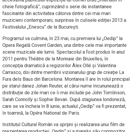
cheie fotografică”, cuprinzând o serie de instantanee
fascinante din activitatea câtorva dintre cei mai mari
muzicieni contemporani, surprinse în culisele ediției 2013 a
Festivalului „Enescu” de la București.
Programul va culmina, în 23 mai, cu premiera lui „Oedip” la
Opera Regală Covent Garden, una dintre cele mai importante
scene muzicale ale lumii. Spectacolul a fost produs în anul
2011 pentru Théâtre de la Monnaie din Bruxelles, în
concepţia dramatică a regizorilor Àlex Ollé şi Valentina
Carrasco, doi dintre membrii vizionarului grup de creație La
Fura dels Baus din Barcelona. Montarea îl are în rolul principal
pe starul danez Johan Reuter, al cărui nume încununează o
distribuție de zile mari ce îi mai include pe John Tomlinson,
Sarah Connolly și Sophie Bevan. După stagiunea londoneză,
care se va încheia în 8 iunie, actualul „Oedip” va fi prezentat,
în toamnă, la Opéra National de Paris.
Institutul Cultural Român va sprijini și realizarea unui film de
prezentarea producției „Oedip” și a marelui său compozitor,