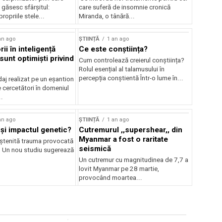
i găsesc sfârșitul:
care suferă de insomnie cronică
ropriile stele...
Miranda, o tânără...
an ago
ȘTIINȚĂ
1 an ago
ii în inteligență
Ce este conștiința?
ă sunt optimiști privind
Cum controlează creierul conștiința?
Rolul esențial al talamusului în
percepția conștientă Într-o lume în...
aj realizat pe un eșantion
 cercetători în domeniul
..
an ago
ȘTIINȚĂ
1 an ago
și impactul genetic?
Cutremurul ,,supershear,, din
Myanmar a fost o raritate
ștenită trauma provocată
seismică
? Un nou studiu sugerează
Un cutremur cu magnitudinea de 7,7 a
lovit Myanmar pe 28 martie,
provocând moartea...