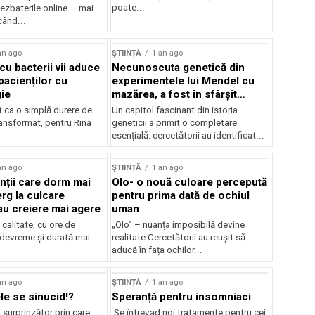
poate...
ezbaterile online — mai
când...
an ago
ȘTIINȚĂ
1 an ago
cu bacterii vii aduce
Necunoscuta genetică din
pacienților cu
experimentele lui Mendel cu
gie
mazărea, a fost în sfârșit
rezolvară
t ca o simplă durere de
Un capitol fascinant din istoria
ransformat, pentru Rina
geneticii a primit o completare
esențială: cercetătorii au identificat...
an ago
ȘTIINȚĂ
1 an ago
ții care dorm mai
Olo- o nouă culoare percepută
rg la culcare
pentru prima dată de ochiul
u creiere mai agere
uman
calitate, cu ore de
„Olo” – nuanța imposibilă devine
 devreme și durată mai
realitate Cercetătorii au reușit să
aducă în fața ochilor...
an ago
ȘTIINȚĂ
1 an ago
le se sinucid!?
Speranță pentru insomniaci
surprinzător prin care
Se întrevad noi tratamente pentru cei