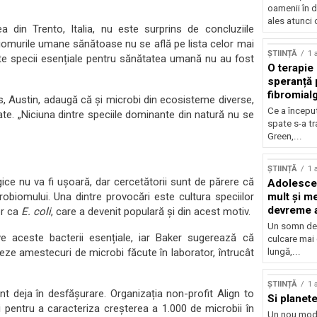
oamenii în d
ales atunci 
a din Trento, Italia, nu este surprins de concluziile
robiomurile umane sănătoase nu se află pe lista celor mai
ȘTIINȚĂ
1 
lte specii esențiale pentru sănătatea umană nu au fost
O terapie 
speranță 
fibromial
as, Austin, adaugă că și microbi din ecosisteme diverse,
Ce a începu
ate. „Niciuna dintre speciile dominante din natură nu se
spate s-a t
Green,...
ȘTIINȚĂ
1 
gice nu va fi ușoară, dar cercetătorii sunt de părere că
Adolescen
crobiomului. Una dintre provocări este cultura speciilor
mult și me
devreme a
or ca
E. coli
, care a devenit populară și din acest motiv.
Un somn de 
e aceste bacterii esențiale, iar Baker sugerează că
culcare mai
ieze amestecuri de microbi făcute în laborator, întrucât
lungă,...
ȘTIINȚĂ
1 
t deja în desfășurare. Organizația non-profit Align to
Si planete
i pentru a caracteriza creșterea a 1.000 de microbii în
Un nou mod 