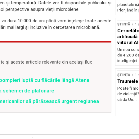
gen și temperatură. Datele vor fi disponibile publicului și
planetele îș
oi perspective asupra vieții microbiene.
Plonjând în p
 va dura 10.000 de ani până vom înțelege toate aceste
ȘTIINȚĂ
1 
ri mai largi și incluzive în cercetarea microbiană.
Cercetător
artificial
viitorul AI
Un nou sond
de 4.260 de
inteligenței.
 și aceste articole relevante din același flux
ȘTIINȚĂ
1 
pompieri luptă cu flăcările lângă Atena
Traumele 
Poate fi mo
ea schemei de plafonare
de violență
că da Un...
mericanilor să părăsească urgent regiunea