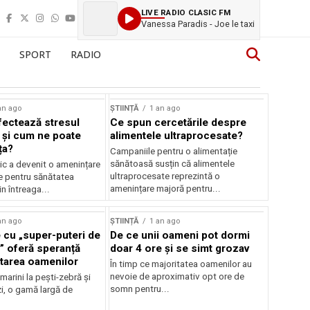
LIVE RADIO CLASIC FM
Vanessa Paradis - Joe le taxi
SPORT
RADIO
an ago
ȘTIINȚĂ
1 an ago
ectează stresul
Ce spun cercetările despre
 și cum ne poate
alimentele ultraprocesate?
ța?
Campaniile pentru o alimentație
sănătoasă susțin că alimentele
ic a devenit o amenințare
ultraprocesate reprezintă o
e pentru sănătatea
amenințare majoră pentru...
n întreaga...
an ago
ȘTIINȚĂ
1 an ago
 cu „super-puteri de
De ce unii oameni pot dormi
” oferă speranță
doar 4 ore și se simt grozav
atarea oamenilor
În timp ce majoritatea oamenilor au
nevoie de aproximativ opt ore de
 marini la pești-zebră și
somn pentru...
i, o gamă largă de