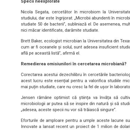
Specii neexplorate
Nicola Segata, cercetător în microbiom la Universitate
studiului, dar este îngrijorat. „Microbii abundenti în mic
studiate 50 de bacterii”, subliniază el. De asemenea, mu
nici măcar identificate, darămite studiate.
Brett Baker, ecologist microbian la Universitatea din Tex
cum ar fi oceanele și solul, sunt adesea insuficient studi
află pe această listă”, afirmă el.
Remedierea omisiunilori în cercetarea microbiană?
Corectarea acestui dezechilibru în cercetările bacteriolo
acest lucru este esențial pentru a valorifica studiile mi
mai puțin studiate, care nu cresc la fel de ușor în laborat
Jensen rămâne optimist că știința va învăța să cultiv
microbiologii ar putea să se inspire din natură și să stud
„adesea, aceste specii nu vor să trăiască singure”.
Eforturile de amploare pentru a umple aceste lacune sun
Innovate a lansat recent un proiect de 1 milion de dolar