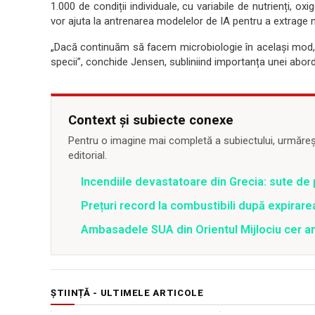
1.000 de condiții individuale, cu variabile de nutrienți, oxi
vor ajuta la antrenarea modelelor de IA pentru a extrage n
„Dacă continuăm să facem microbiologie în același mod,
specii”, conchide Jensen, subliniind importanța unei abordă
Context și subiecte conexe
Pentru o imagine mai completă a subiectului, urmărește
editorial.
Incendiile devastatoare din Grecia: sute de 
Prețuri record la combustibili după expirar
Ambasadele SUA din Orientul Mijlociu cer a
ȘTIINȚĂ - ULTIMELE ARTICOLE