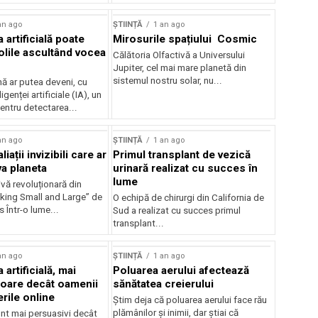
an ago
ȘTIINȚĂ
1 an ago
a artificială poate
Mirosurile spațiului Cosmic
olile ascultând vocea
Călătoria Olfactivă a Universului
Jupiter, cel mai mare planetă din
sistemul nostru solar, nu...
 ar putea deveni, cu
ligenței artificiale (IA), un
entru detectarea...
an ago
ȘTIINȚĂ
1 an ago
liații invizibili care ar
Primul transplant de vezică
va planeta
urinară realizat cu succes în
lume
vă revoluționară din
nking Small and Large” de
O echipă de chirurgi din California de
 Într-o lume...
Sud a realizat cu succes primul
transplant...
an ago
ȘTIINȚĂ
1 an ago
 artificială, mai
Poluarea aerului afectează
oare decât oamenii
sănătatea creierului
rile online
Știm deja că poluarea aerului face rău
plămânilor și inimii, dar știai că
unt mai persuasivi decât