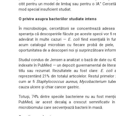
citit pentru un model de limbaj sau pentru o IA.” Cercetă
mod special insuficient studiat.
O privire asupra bacteriilor studiate intens
În microbiologie, cercetătorii se concentrează ades
speranța că descoperirile făcute pe aceste specii vor fi r
adevărat în multe cazuri —
E. coli
fiind esențială în f
acum catalogul microbian cu fiecare probă de piele,
oportunitatea de a descoperi noi și surprinzătoare informa
Studiul condus de Jensen a analizat o bază de date cu 43.4
indexate în PubMed — un depozit guvernamental de litera
titlu sau rezumat. Rezultatele au fost clare:
E. coli
a
reprezentând 21% din totalul articolelor. Restul primelo
cum ar fi
Staphylococcus aureus
,
Mycobacterium tuber
cauza ulcere și chiar cancer gastric.
Totuși, 74% dintre speciile bacteriene nu au fost mențion
PubMed, iar acest decalaj a crescut semnificativ în 
microbiomului care secvențează bacterii în masă.