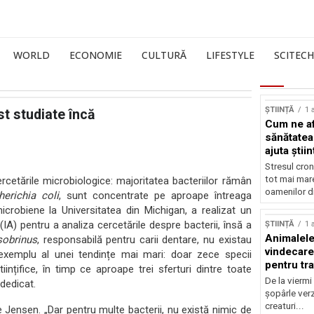
WORLD
ECONOMIE
CULTURĂ
LIFESTYLE
SCITECH
ȘTIINȚĂ
1 
st studiate încă
Cum ne af
sănătatea
ajuta știin
Stresul cron
tot mai mar
rcetările microbiologice: majoritatea bacteriilor rămân
oamenilor di
herichia coli
, sunt concentrate pe aproape întreaga
 microbiene la Universitatea din Michigan, a realizat un
(IA) pentru a analiza cercetările despre bacterii, însă a
ȘTIINȚĂ
1 
Animalele
sobrinus
, responsabilă pentru carii dentare, nu existau
vindecare
exemplu al unei tendințe mai mari: doar zece specii
pentru tr
tiințifice, în timp ce aproape trei sferturi dintre toate
De la viermi
 dedicat.
șopârle verz
creaturi...
Jensen. „Dar pentru multe bacterii, nu există nimic de