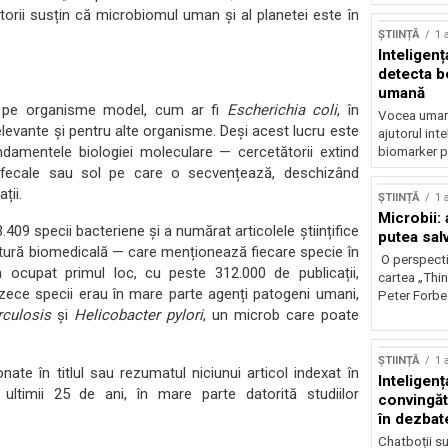
torii susțin că microbiomul uman și al planetei este în
ȘTIINȚĂ
1 
Inteligenț
detecta b
umană
ea pe organisme model, cum ar fi
Escherichia coli
, în
Vocea umană
elevante și pentru alte organisme. Deși acest lucru este
ajutorul inte
undamentele biologiei moleculare — cercetătorii extind
biomarker p
 fecale sau sol pe care o secvențează, deschizând
ții.
ȘTIINȚĂ
1 
Microbii: a
09 specii bacteriene și a numărat articolele științifice
putea sal
tură biomedicală — care menționează fiecare specie în
O perspecti
 ocupat primul loc, cu peste 312.000 de publicații,
cartea „Thi
r zece specii erau în mare parte agenți patogeni umani,
Peter Forbes
culosis
și
Helicobacter pylori
, un microb care poate
ȘTIINȚĂ
1 
ate în titlul sau rezumatul niciunui articol indexat în
Inteligența
ultimii 25 de ani, în mare parte datorită studiilor
convingăt
în dezbate
Chatboții s