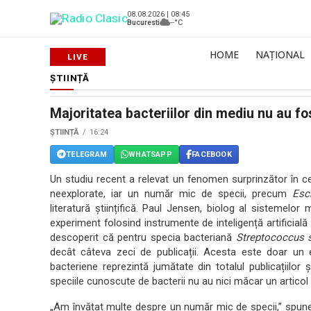
08.08.2026 | 08:45
Bucuresti
--°C
HOME
NAȚIONAL
ȘTIINȚĂ
Majoritatea bacteriilor din mediu nu au fo
ȘTIINȚĂ
16:24
TELEGRAM
WHATSAPP
FACEBOOK
Un studiu recent a relevat un fenomen surprinzător în ce
neexplorate, iar un număr mic de specii, precum
Esc
literatură științifică. Paul Jensen, biolog al sistemelor
experiment folosind instrumente de inteligență artificială 
descoperit că pentru specia bacteriană
Streptococcus 
decât câteva zeci de publicații. Acesta este doar un 
bacteriene reprezintă jumătate din totalul publicațiilor ș
speciile cunoscute de bacterii nu au nici măcar un articol
„Am învățat multe despre un număr mic de specii,” spune 