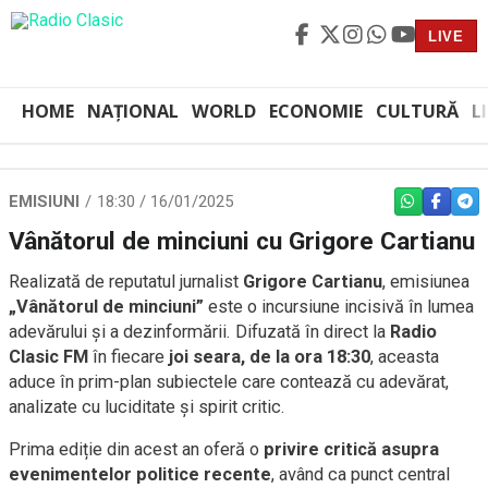
LIVE
HOME
NAȚIONAL
WORLD
ECONOMIE
CULTURĂ
L
EMISIUNI
18:30 / 16/01/2025
WHATSAPP
FACEBO
TEL
Vânătorul de minciuni cu Grigore Cartianu
Realizată de reputatul jurnalist
Grigore Cartianu
, emisiunea
„Vânătorul de minciuni”
este o incursiune incisivă în lumea
adevărului și a dezinformării. Difuzată în direct la
Radio
Clasic FM
în fiecare
joi seara, de la ora 18:30
, aceasta
aduce în prim-plan subiectele care contează cu adevărat,
analizate cu luciditate și spirit critic.
Prima ediție din acest an oferă o
privire critică asupra
evenimentelor politice recente
, având ca punct central