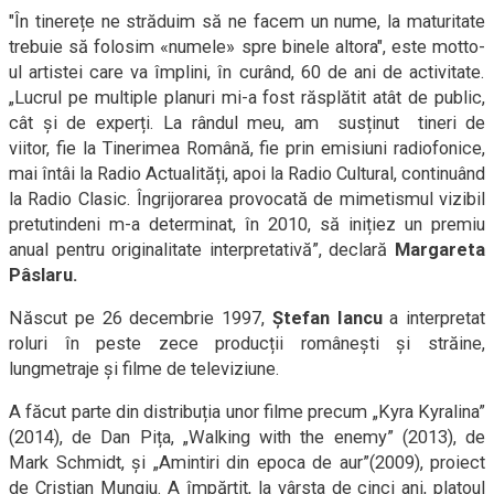
"În tinerețe ne străduim să ne facem un nume, la maturitate
trebuie să folosim «numele» spre binele altora", este motto-
ul artistei care va împlini, în curând, 60 de ani de activitate.
„Lucrul pe multiple planuri mi-a fost răsplătit atât de public,
cât și de experți. La rândul meu, am susținut tineri de
viitor, fie la Tinerimea Română, fie prin emisiuni radiofonice,
mai întâi la Radio Actualități, apoi la Radio Cultural, continuând
la Radio Clasic. Îngrijorarea provocată de mimetismul vizibil
pretutindeni m-a determinat, în 2010, să inițiez un premiu
anual pentru originalitate interpretativă”, declară
Margareta
Pâslaru.
Născut pe 26 decembrie 1997,
Ștefan Iancu
a interpretat
roluri în peste zece producții românești și străine,
lungmetraje și filme de televiziune.
A făcut parte din distribuția unor filme precum „Kyra Kyralina”
(2014), de Dan Pița, „Walking with the enemy” (2013), de
Mark Schmidt, și „Amintiri din epoca de aur”(2009), proiect
de Cristian Mungiu. A împărțit, la vârsta de cinci ani, platoul