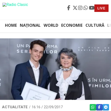
LIVE
HOME
NAȚIONAL
WORLD
ECONOMIE
CULTURĂ
L
ACTUALITATE
16:16 / 22/09/2017
WHATSAPP
FACEBO
TEL