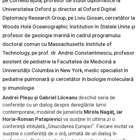
pe Corneliu Bjola, profesor de studii diplomatice la
Universitatea Oxford și director al Oxford Digital
Diplomacy Research Group, pe Liviu Giosan, cercetător la
Woods Hole Oceanographic Institution în Statele Unite și
profesor de geologie marină în cadrul programului
doctoral comun cu Massachusetts Institute of
Technology, pe prof. dr. Andrei Constantinescu, profesor
asistent de pediatrie la Facultatea de Medicină a
Universității Columbia în New York, medic specialist în
pediatrie pulmonară și cercetător în biologie moleculară
și imunologie.
Andrei Pleşu şi Gabriel Liiceanu
deschid seria de
conferinţe cu un dialog despre dereglările lumii
contemporane, moderat de jurnalista
Mirela Nagâţ, iar
Horia-Roman Patapievici
va susţine în ultima zi o
conferinţă intitulată „Sinuciderea Europei“. Fiecare invitat va
susține o conferință de o oră, urmată de un dialog în