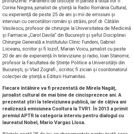
profunzime. Partenerii de discuție în partea a doua vor fi :
Corina Negrea, jurnalist de știință la Radio România Cultural,
cu experiență de peste 25 de ani și mii de emisiuni și
interviuri cu cercetători români și străini, prof.dr. Cătălin
Vasilescu, profesor de chirurgie la Universitatea de Medicină
și Farmacie „Carol Davila“ din București și șeful Disciplinei
Chirurgie Generală a Institutului Clinic Fundeni, Gabriel
Liiceanu, scriitor și fi lozof, Marian Voicu, jurnalist cu peste
20 de ani de experiență în televiziune și radio, Ioan Stanomir,
profesor la Facultatea de Științe Politice a Universității din
București, și Vlad Zografi , scriitor, fi zician și coordonatorul
colecției de știință a Editurii Humanitas.
Fiecare întâlnire va fi prezentată de Mirela Nagâț,
jurnalist cultural de mai bine de cincisprezece ani. A
prezentat știri la televiziunea publică, iar de câțiva ani
realizează emisiunea Cooltura la TVR1. În 2013 a primit
premiul APTR la categoria interviu pentru dialogul cu
laureatul Nobel, Mario Vargas Llosa.