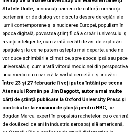
Invitați de la marile universități din Marea Britanie și
Statele Unite,
cunoscuți oameni de cultură români și
partenerii lor de dialog vor discuta despre dereglări ale
lumii contemporane și sinuciderea Europei, populism în
epoca digitală, povestea științifi că a creării universului și
a vieții inteligente, cum arată cei 50 de ani de explorări
spațiale și la ce ne putem aștepta mai departe, unde ne
vor duce schimbările climatice, spre apocalipsă sau pace
universală, și cum arată viitorul medicinei din perspectiva
unui medic cu o carieră la vârful cercetării și inovării.
Între 23 și 27 februarie îi veţi putea întâlni pe scena
Ateneului Român pe Jim Baggott, autor a mai multe
cărți de știință publicate la Oxford University Press și
contributor la emisiuni de știință pentru BBC,
pe
Bogdan Marcu, expert în propulsia rachetelor, cu o carieră
de douăzeci de ani în industria aerospațială americană,