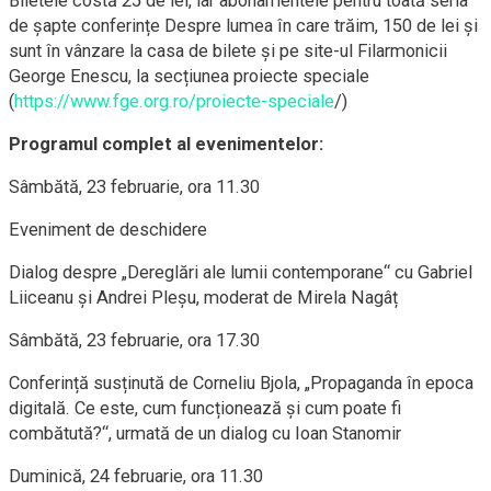
Biletele costă 25 de lei, iar abonamentele pentru toată seria
de șapte conferințe Despre lumea în care trăim, 150 de lei și
sunt în vânzare la casa de bilete și pe site-ul Filarmonicii
George Enescu, la secțiunea proiecte speciale
(
https://www.fge.org.ro/proiecte-speciale
/)
Programul complet al evenimentelor:
Sâmbătă, 23 februarie, ora 11.30
Eveniment de deschidere
Dialog despre „Dereglări ale lumii contemporane“ cu Gabriel
Liiceanu și Andrei Pleşu, moderat de Mirela Nagâț
Sâmbătă, 23 februarie, ora 17.30
Conferință susținută de Corneliu Bjola, „Propaganda în epoca
digitală. Ce este, cum funcționează și cum poate fi
combătută?“, urmată de un dialog cu Ioan Stanomir
Duminică, 24 februarie, ora 11.30