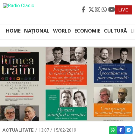
LIVE
HOME
NAȚIONAL
WORLD
ECONOMIE
CULTURĂ
L
ACTUALITATE
13:07 / 15/02/2019
WHATSAPP
FACEBO
TEL