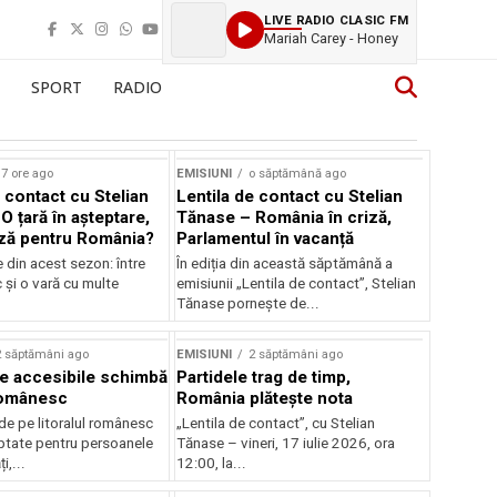
LIVE RADIO CLASIC FM
Mariah Carey - Honey
SPORT
RADIO
7 ore ago
EMISIUNI
o săptămână ago
 contact cu Stelian
Lentila de contact cu Stelian
O țară în așteptare,
Tănase – România în criză,
ză pentru România?
Parlamentul în vacanță
e din acest sezon: între
În ediția din această săptămână a
c și o vară cu multe
emisiunii „Lentila de contact”, Stelian
Tănase pornește de...
2 săptămâni ago
EMISIUNI
2 săptămâni ago
je accesibile schimbă
Partidele trag de timp,
 românesc
România plătește nota
de pe litoralul românesc
„Lentila de contact”, cu Stelian
ptate pentru persoanele
Tănase – vineri, 17 iulie 2026, ora
i,...
12:00, la...