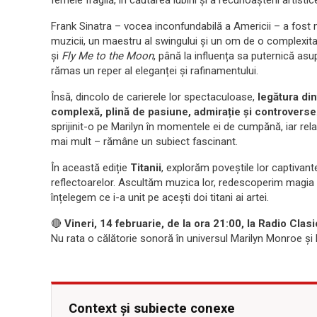
femeie fragilă, în căutarea iubirii și a recunoașterii artistic
Frank Sinatra – vocea inconfundabilă a Americii – a fost m
muzicii, un maestru al swingului și un om de o complexit
și
Fly Me to the Moon
, până la influența sa puternică asu
rămas un reper al eleganței și rafinamentului.
Însă, dincolo de carierele lor spectaculoase,
legătura di
complexă, plină de pasiune, admirație și controverse
sprijinit-o pe Marilyn în momentele ei de cumpănă, iar rela
mai mult – rămâne un subiect fascinant.
În această ediție
Titanii
, explorăm poveștile lor captivan
reflectoarelor. Ascultăm muzica lor, redescoperim magia 
înțelegem ce i-a unit pe acești doi titani ai artei.
🔴
Vineri, 14 februarie, de la ora 21:00, la Radio Clasi
Nu rata o călătorie sonoră în universul Marilyn Monroe și 
Context și subiecte conexe