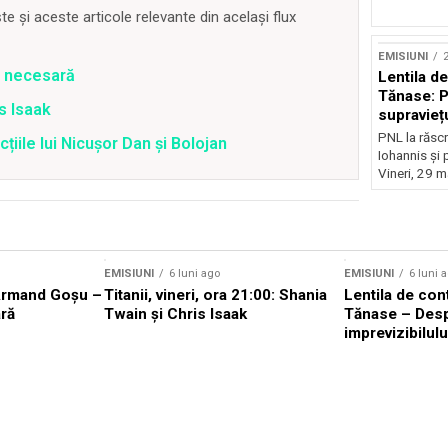
 și aceste articole relevante din același flux
EMISIUNI
2
e necesară
Lentila d
Tănase: P
is Isaak
supravieț
PNL la răscr
țiile lui Nicușor Dan și Bolojan
Iohannis și 
Vineri, 29 m
EMISIUNI
6 luni ago
EMISIUNI
6 luni 
Armand Goșu –
Titanii, vineri, ora 21:00: Shania
Lentila de con
ră
Twain și Chris Isaak
Tănase – Des
imprevizibilulu