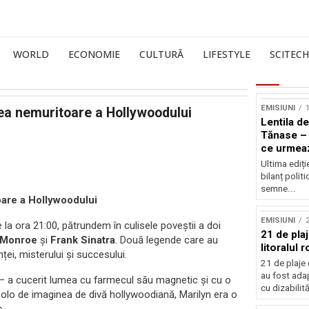
WORLD
ECONOMIE
CULTURĂ
LIFESTYLE
SCITECH
EMISIUNI
1
rea nemuritoare a Hollywoodului
Lentila de
Tănase – 
ce urmea
Ultima ediți
bilanț politi
semne...
oare a Hollywoodului
EMISIUNI
de la ora 21:00, pătrundem în culisele poveștii a doi
21 de pla
 Monroe
și
Frank Sinatra
. Două legende care au
litoralul
nței, misterului și succesului.
21 de plaje 
au fost ada
i – a cucerit lumea cu farmecul său magnetic și cu o
cu dizabilităț
incolo de imaginea de divă hollywoodiană, Marilyn era o