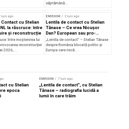
săptămână...
 luni ago
EMISIUNI
2 luni ago
e Contact cu Stelian
Lentila de contact cu Stelian
NL la răscruce: între
Tănase – Ce vrea Nicușor
uire și reconstrucție
Dan? European sau pro-
occidental?
uce: între moștenirea lui
„Lentila de contact” – Stelian Tănase
provocarea reconstrucției
despre România blocată politic și
ai 2026,...
Europa care riscă...
ago
EMISIUNI
7 luni ago
tact cu Stelian
„Lentila de contact”, cu Stelian
pre epoca
Tănase – radiografia lucidă a
i
lumii în care trăim
EMISIUNI
7
Stelian T