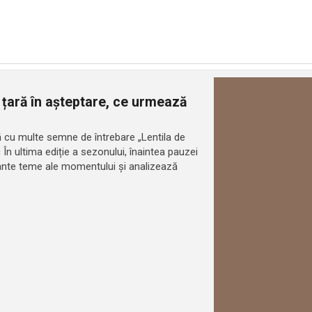
 țară în așteptare, ce urmează
ară cu multe semne de întrebare „Lentila de
c În ultima ediție a sezonului, înaintea pauzei
tante teme ale momentului și analizează