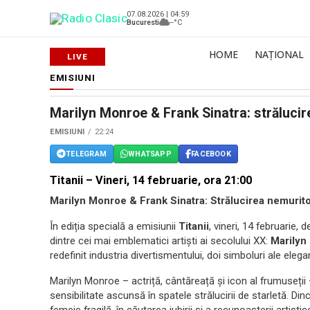
07.08.2026 | 04:59
Bucuresti
--°C
HOME
NAȚIONAL
EMISIUNI
Marilyn Monroe & Frank Sinatra: străluci
EMISIUNI
22:24
TELEGRAM
WHATSAPP
FACEBOOK
Titanii – Vineri, 14 februarie, ora 21:00
Marilyn Monroe & Frank Sinatra: Strălucirea nemurit
În ediția specială a emisiunii
Titanii
, vineri, 14 februarie, 
dintre cei mai emblematici artiști ai secolului XX:
Marilyn
redefinit industria divertismentului, doi simboluri ale elega
Marilyn Monroe – actriță, cântăreață și icon al frumuseți
sensibilitate ascunsă în spatele strălucirii de starletă. D