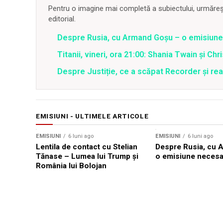
Pentru o imagine mai completă a subiectului, urmărește
editorial.
Despre Rusia, cu Armand Goșu – o emisiun
Titanii, vineri, ora 21:00: Shania Twain și Chr
Despre Justiție, ce a scăpat Recorder și reac
EMISIUNI - ULTIMELE ARTICOLE
EMISIUNI
6 luni ago
EMISIUNI
6 luni ago
Lentila de contact cu Stelian
Despre Rusia, cu 
Tănase – Lumea lui Trump și
o emisiune necesa
România lui Bolojan