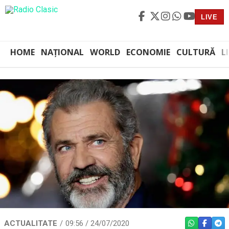
LIVE
HOME
NAȚIONAL
WORLD
ECONOMIE
CULTURĂ
L
ACTUALITATE
09:56 / 24/07/2020
WHATSAPP
FACEBO
TEL