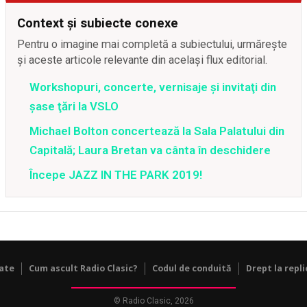
Context și subiecte conexe
Pentru o imagine mai completă a subiectului, urmărește
și aceste articole relevante din același flux editorial.
Workshopuri, concerte, vernisaje şi invitaţi din
şase ţări la VSLO
Michael Bolton concertează la Sala Palatului din
Capitală; Laura Bretan va cânta în deschidere
Începe JAZZ IN THE PARK 2019!
tate
Cum ascult Radio Clasic?
Codul de conduită
Drept la repli
© Radio Clasic, 2026