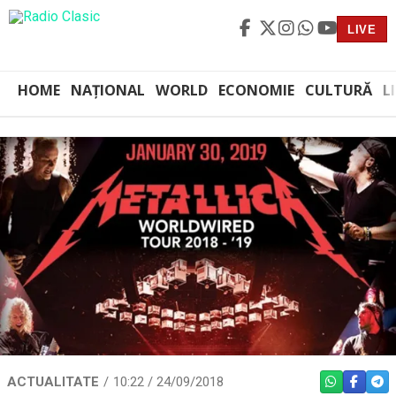
LIVE
HOME
NAȚIONAL
WORLD
ECONOMIE
CULTURĂ
L
ACTUALITATE
10:22 / 24/09/2018
WHATSAPP
FACEBO
TEL