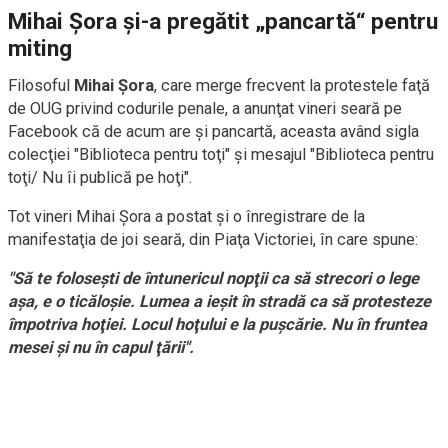
Mihai Şora şi-a pregătit „pancartă“ pentru
miting
Filosoful
Mihai Şora
, care merge frecvent la protestele faţă
de OUG privind codurile penale, a anunţat vineri seară pe
Facebook că de acum are şi pancartă, aceasta având sigla
colecţiei "Biblioteca pentru toţi" şi mesajul "Biblioteca pentru
toţi/ Nu îi publică pe hoţi".
Tot vineri Mihai Şora a postat şi o înregistrare de la
manifestaţia de joi seară, din Piaţa Victoriei, în care spune:
"Să te foloseşti de întunericul nopţii ca să strecori o lege
aşa, e o ticăloşie. Lumea a ieşit în stradă ca să protesteze
împotriva hoţiei. Locul hoţului e la puşcărie. Nu în fruntea
mesei şi nu în capul ţării".