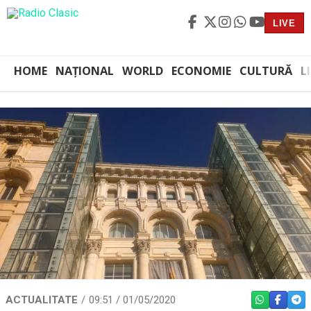
LIVE
HOME
NAȚIONAL
WORLD
ECONOMIE
CULTURĂ
L
ACTUALITATE
09:51 / 01/05/2020
WHATSAPP
FACEBO
TEL