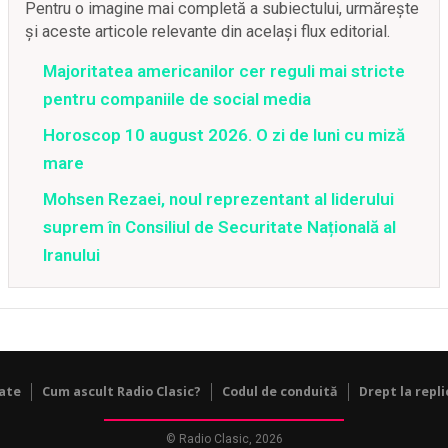
Pentru o imagine mai completă a subiectului, urmărește
și aceste articole relevante din același flux editorial.
Majoritatea americanilor cer reguli mai stricte
pentru companiile de social media
Horoscop 10 august 2026. O zi de luni cu miză
mare
Mohsen Rezaei, noul reprezentant al liderului
suprem în Consiliul de Securitate Națională al
Iranului
tate
Cum ascult Radio Clasic?
Codul de conduită
Drept la repli
© Radio Clasic, 2026