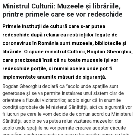
Ministrul Culturii: Muzeele și librăriile,
printre primele care se vor redeschide
Primele instituții de cultură care s-ar putea
redeschide după relaxarea restricțiilor legate de
coronavirus în România sunt muzeele, bibliotecile și
librăriile. O spune ministrul Culturii, Bogdan Gheorghiu,
care precizează însă că nu toate muzeele își vor
redeschide porțile, ci numai acelea unde pot fi
implementate anumite măsuri de siguranță.
Bogdan Gheorghiu declară că ”acolo unde spațiile sunt
generoase și se va permite instalarea unui sistem clar de
orientare a fluxului vizitatorilor, acolo sigur că în anumite
condiții aprobate de Ministerul Sănătății, aici cu siguranță vor
fi lucruri pe care le vom decide de comun acord cu Ministerul
Sănătății, acolo se va putea relua vizitarea muzeelor, dar
acolo unde spațiile nu vor permite crearea acestor circuite
specifice pentru perioada pe care o traversăm acum cu toții