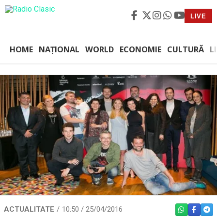
LIVE
HOME
NAȚIONAL
WORLD
ECONOMIE
CULTURĂ
L
ACTUALITATE
10:50 / 25/04/2016
WHATSAPP
FACEBO
TEL