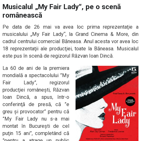
Musicalul „My Fair Lady“, pe o scenă
românească
Pe data de 26 mai va avea loc prima reprezentaţie a
musicalului „My Fair Lady“, la Grand Cinema & More, din
cadrul centrului comercial Băneasa. Anul acesta vor avea loc
18 reprezentaţii ale producţiei, toate la Băneasa. Musicalul
este pus în scenă de regizorul Răzvan Ioan Dincă.
La 60 de ani de la premiera
mondială a spectacolului ”My
Fair Lady”, regizorul
producţiei româneşti, Răzvan
Ioan Dincă, a spus, într-o
conferinţă de presă, că ”e
greu şi provocator” pentru că
”My Fair Lady nu s-a mai
montat în Bucureşti de cel
puţin 15 ani”, completând că
”pentru a atrage un public