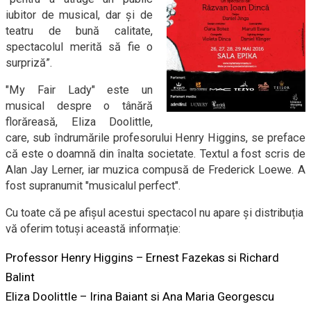
iubitor de musical, dar şi de
teatru de bună calitate,
spectacolul merită să fie o
surpriză”.
"My Fair Lady" este un
musical despre o tânără
florăreasă, Eliza Doolittle,
care, sub îndrumările profesorului Henry Higgins, se preface
că este o doamnă din înalta societate. Textul a fost scris de
Alan Jay Lerner, iar muzica compusă de Frederick Loewe. A
fost supranumit "musicalul perfect".
Cu toate că pe afișul acestui spectacol nu apare și distribuția
vă oferim totuși această informație:
Professor Henry Higgins – Ernest Fazekas si Richard
Balint
Eliza Doolittle – Irina Baiant si Ana Maria Georgescu