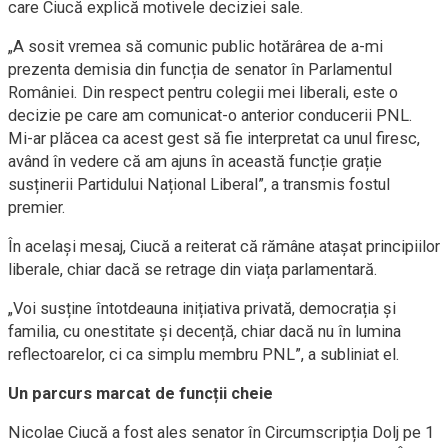
care Ciucă explică motivele deciziei sale.
„A sosit vremea să comunic public hotărârea de a-mi
prezenta demisia din funcția de senator în Parlamentul
României. Din respect pentru colegii mei liberali, este o
decizie pe care am comunicat-o anterior conducerii PNL.
Mi-ar plăcea ca acest gest să fie interpretat ca unul firesc,
având în vedere că am ajuns în această funcție grație
susținerii Partidului Național Liberal”, a transmis fostul
premier.
În același mesaj, Ciucă a reiterat că rămâne atașat principiilor
liberale, chiar dacă se retrage din viața parlamentară.
„Voi susține întotdeauna inițiativa privată, democrația și
familia, cu onestitate și decență, chiar dacă nu în lumina
reflectoarelor, ci ca simplu membru PNL”, a subliniat el.
Un parcurs marcat de funcții cheie
Nicolae Ciucă a fost ales senator în Circumscripția Dolj pe 1