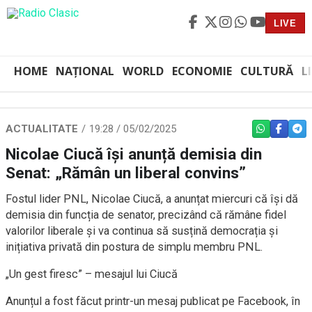
LIVE
HOME
NAȚIONAL
WORLD
ECONOMIE
CULTURĂ
L
ACTUALITATE
19:28 / 05/02/2025
WHATSAPP
FACEBO
TEL
Nicolae Ciucă își anunță demisia din
Senat: „Rămân un liberal convins”
Fostul lider PNL, Nicolae Ciucă, a anunțat miercuri că își dă
demisia din funcția de senator, precizând că rămâne fidel
valorilor liberale și va continua să susțină democrația și
inițiativa privată din postura de simplu membru PNL.
„Un gest firesc” – mesajul lui Ciucă
Anunțul a fost făcut printr-un mesaj publicat pe Facebook, în