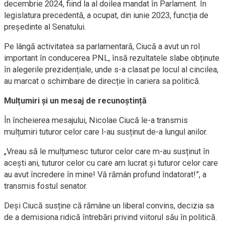
decembrie 2024, fiind la al doilea mandat în Parlament. În
legislatura precedentă, a ocupat, din iunie 2023, funcția de
președinte al Senatului.
Pe lângă activitatea sa parlamentară, Ciucă a avut un rol
important în conducerea PNL, însă rezultatele slabe obținute
în alegerile prezidențiale, unde s-a clasat pe locul al cincilea,
au marcat o schimbare de direcție în cariera sa politică.
Mulțumiri și un mesaj de recunoștință
În încheierea mesajului, Nicolae Ciucă le-a transmis
mulțumiri tuturor celor care l-au susținut de-a lungul anilor.
„Vreau să le mulțumesc tuturor celor care m-au susținut în
acești ani, tuturor celor cu care am lucrat și tuturor celor care
au avut încredere în mine! Vă rămân profund îndatorat!”, a
transmis fostul senator.
Deși Ciucă susține că rămâne un liberal convins, decizia sa
de a demisiona ridică întrebări privind viitorul său în politică.