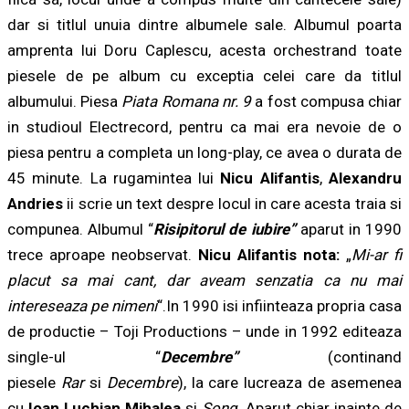
dar si titlul unuia dintre albumele sale. Albumul poarta
amprenta lui Doru Caplescu, acesta orchestrand toate
piesele de pe album cu exceptia celei care da titlul
albumului. Piesa
Piata Romana nr. 9
a fost compusa chiar
in studioul Electrecord, pentru ca mai era nevoie de o
piesa pentru a completa un long-play, ce avea o durata de
45 minute. La rugamintea lui
Nicu Alifantis
,
Alexandru
Andries
ii scrie un text despre locul in care acesta traia si
compunea. Albumul “
Risipitorul de iubire”
aparut in 1990
trece aproape neobservat.
Nicu Alifantis
nota
:
„
Mi-ar fi
placut sa mai cant, dar aveam senzatia ca nu mai
intereseaza pe nimeni
“.In 1990 isi infiinteaza propria casa
de productie – Toji Productions – unde in 1992 editeaza
single-ul “
Decembre”
(continand
piesele
Rar
si
Decembre
), la care lucreaza de asemenea
cu
Ioan Luchian Mihalea
si
Song.
Aparut chiar inainte de