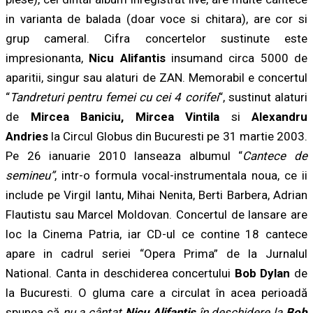
in varianta de balada (doar voce si chitara), are cor si
grup cameral. Cifra concertelor sustinute este
impresionanta,
Nicu Alifantis
insumand circa 5000 de
aparitii, singur sau alaturi de ZAN. Memorabil e concertul
“
Tandreturi pentru femei cu cei 4 corifei
“, sustinut alaturi
de
Mircea Baniciu, Mircea Vintila
si
Alexandru
Andries
la Circul Globus din Bucuresti pe 31 martie 2003.
Pe 26 ianuarie 2010 lanseaza albumul “
Cantece de
semineu”
, intr-o formula vocal-instrumentala noua, ce ii
include pe Virgil Iantu, Mihai Nenita, Berti Barbera, Adrian
Flautistu sau Marcel Moldovan. Concertul de lansare are
loc la Cinema Patria, iar CD-ul ce contine 18 cantece
apare in cadrul seriei “Opera Prima” de la Jurnalul
National. Canta in deschiderea concertului
Bob Dylan
de
la Bucuresti. O gluma care a circulat în acea perioadă
spunea că
nu a cântat
Nicu Alifantis
în deschidere la
Bob