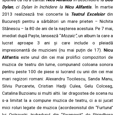
Dylan
, ci Dylan în închidere la
Nicu Alifantis
.
În martie
2013 realizează trei concerte la
Teatrul Excelsior
din
Bucure
ș
ti pentru a sărbători un mare prieten – Nichita
Stănescu – la 80 de ani de la na
ș
terea acestuia. Pe 7 mai,
imediat după Pa
ș
te, lansează “
Mozaic”
, un album la care a
lucrat aproape 3 ani
ș
i care include o pleiadă
impresionantă de muzicieni (nu mai pu
ț
in de 17).
Nicu
Alifantis
este unul din cei mai prolifici compozitori de
muzica de teatru din lume, compunand coloana sonora
pentru peste 100 de piese si lucrand cu unii din cei mai
mari regizori romani: Alexandru Tocilescu, Sanda Manu,
Silviu Purcarete, Cristian Hadji Culea, Gelu Colceag,
Catalina Buzoianu si multi altii. Iar dragostea de scena nu
s-a limitat la a compune muzica de teatru, ci a si jucat
mici roluri legate de muzica (acordeonistul din “Furtuna”
lui Ostrovski, trubadurul din “Swanewit” de Strindberg