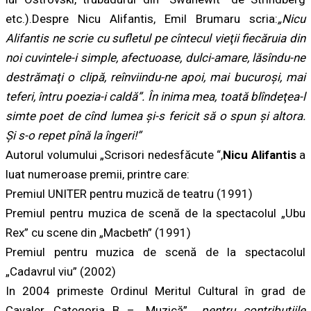
etc.).Despre Nicu Alifantis,
Emil Brumaru
scria:
„Nicu
Alifantis ne scrie cu sufletul pe cîntecul vieţii fiecăruia din
noi cuvintele-i simple, afectuoase, dulci-amare, lăsîndu-ne
destrămaţi o clipă, reînviindu-ne apoi, mai bucuroşi, mai
teferi, întru poezia-i caldă”. În inima mea, toată blîndeţea-l
simte poet de cînd lumea şi-s fericit să o spun şi altora.
Şi s-o repet pînă la îngeri!”
Autorul volumului „Scrisori nedesfăcute “,
Nicu Alifantis
a
luat numeroase premii, printre care:
Premiul UNITER pentru muzică de teatru (1991)
Premiul pentru muzica de scenă de la spectacolul „Ubu
Rex” cu scene din „Macbeth” (1991)
Premiul pentru muzica de scenă de la spectacolul
„Cadavrul viu” (2002)
In 2004 primeste
Ordinul Meritul Cultural
în grad de
Cavaler, Categoria B – „Muzică”,
„pentru contribuţiile