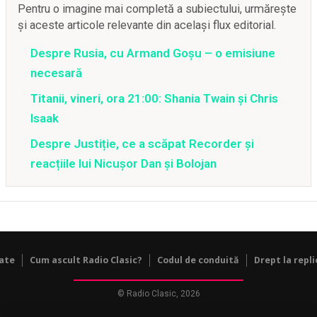
Pentru o imagine mai completă a subiectului, urmărește
și aceste articole relevante din același flux editorial.
Despre Rusia, cu Armand Goșu – o emisiune
necesară
Titanii, vineri, ora 21:00: Shania Twain și Chris
Isaak
Despre Justiție, ce a scăpat Recorder și
reacțiile lui Nicușor Dan și Bolojan
tate
Cum ascult Radio Clasic?
Codul de conduită
Drept la repli
© Radio Clasic, 2026