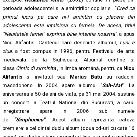
perioada adolescentei si a amintirilor copilariei. “
Cred ca
primul lucru pe care ni-l amintim cu placere din
adolescenta este intalnirea cu femeia. De aceea, titlul
“
Neuitatele femei”
exprima bine intentia noastra”
, a spus
Nicu Alifantis. Cantecul care deschide albumul,
Luni e
ziua
, a fost compus in 1996, pentru Festivalul de arta
medievala de la Sighisoara. Albumul contine si
piesa
Cintic di sirminita
, in limba aromână, pentru ca
Nicu
Alifantis
si invitatul sau
Marius Batu
au radacini
macedonene. In 2004 apare albumul “
Sah-Mat
”. La
aniversarea a 50 de ani de viata, pe 31 mai 2004, sustine
un concert la Teatrul National din Bucuresti, a carui
inregistrare apare in 2006 sub numele
de
“
Simphonicu”
.
Acest album reprezinta cateva
premiere: e cel dintai dublu album (doua cd-uri cu cate 16
piese), cel dintai album inregistrat live, are multe cantece