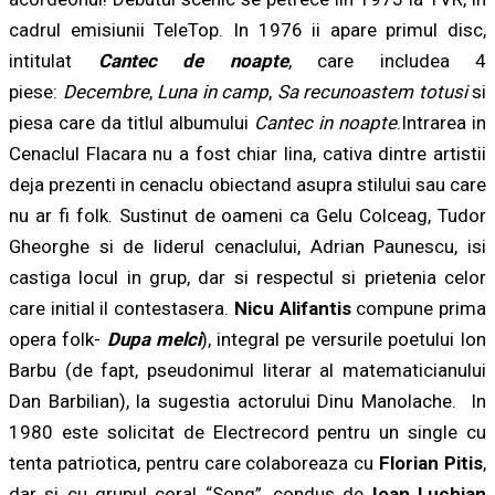
cadrul emisiunii TeleTop. In 1976 ii apare primul disc,
intitulat
Cantec de noapte
, care includea 4
piese:
Decembre
,
Luna in camp
,
Sa recunoastem totusi
si
piesa care da titlul albumului
Cantec in noapte
.Intrarea in
Cenaclul Flacara nu a fost chiar lina, cativa dintre artistii
deja prezenti in cenaclu obiectand asupra stilului sau care
nu ar fi folk. Sustinut de oameni ca Gelu Colceag, Tudor
Gheorghe si de liderul cenaclului, Adrian Paunescu, isi
castiga locul in grup, dar si respectul si prietenia celor
care initial il contestasera.
Nicu Alifantis
compune prima
opera folk-
Dupa melci
), integral pe versurile poetului Ion
Barbu (de fapt, pseudonimul literar al matematicianului
Dan Barbilian), la sugestia actorului Dinu Manolache.
In
1980 este solicitat de Electrecord pentru un single cu
tenta patriotica, pentru care colaboreaza cu
Florian Pitis
,
dar si cu grupul coral “Song”, condus de
Ioan Luchian