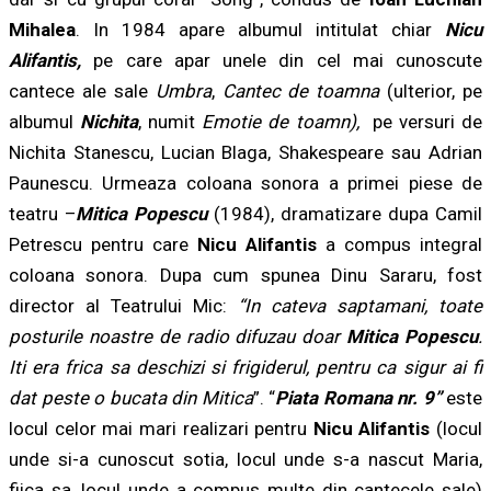
Mihalea
. In 1984 apare albumul intitulat chiar
Nicu
Alifantis
,
pe care apar unele din cel mai cunoscute
cantece ale sale
Umbra
,
Cantec de toamna
(ulterior, pe
albumul
Nichita
, numit
Emotie de toamn),
pe versuri de
Nichita Stanescu, Lucian Blaga, Shakespeare sau Adrian
Paunescu. Urmeaza coloana sonora a primei piese de
teatru –
Mitica Popescu
(1984), dramatizare dupa Camil
Petrescu pentru care
Nicu Alifantis
a compus integral
coloana sonora. Dupa cum spunea Dinu Sararu, fost
director al Teatrului Mic:
“In cateva saptamani, toate
posturile noastre de radio difuzau doar
Mitica Popescu
.
Iti era frica sa deschizi si frigiderul, pentru ca sigur ai fi
dat peste o bucata din Mitica
”. “
Piata Romana nr. 9”
este
locul celor mai mari realizari pentru
Nicu Alifantis
(locul
unde si-a cunoscut sotia, locul unde s-a nascut Maria,
fiica sa, locul unde a compus multe din cantecele sale)