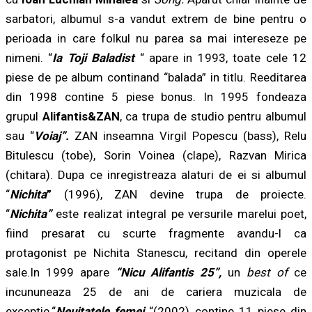
sarbatori, albumul s-a vandut extrem de bine pentru o
perioada in care folkul nu parea sa mai intereseze pe
nimeni. “
Ia Toji Baladist
“ apare in 1993, toate cele 12
piese de pe album continand “balada” in titlu. Reeditarea
din 1998 contine 5 piese bonus. In 1995 fondeaza
grupul
Alifantis&ZAN
, ca trupa de studio pentru albumul
sau “
Voiaj”
.
ZAN inseamna Virgil Popescu (bass), Relu
Bitulescu (tobe), Sorin Voinea (clape), Razvan Mirica
(chitara). Dupa ce inregistreaza alaturi de ei si albumul
“
Nichita
”
(1996), ZAN devine trupa de proiecte.
“
Nichita”
este realizat integral pe versurile marelui poet,
fiind presarat cu scurte fragmente avandu-l ca
protagonist pe Nichita Stanescu, recitand din operele
sale.In 1999 apare
“
Nicu Alifantis 25”
,
un
best of
ce
incununeaza 25 de ani de cariera muzicala de
exceptie.“
Neuitatele femei
“(2002) contine 11 piese din