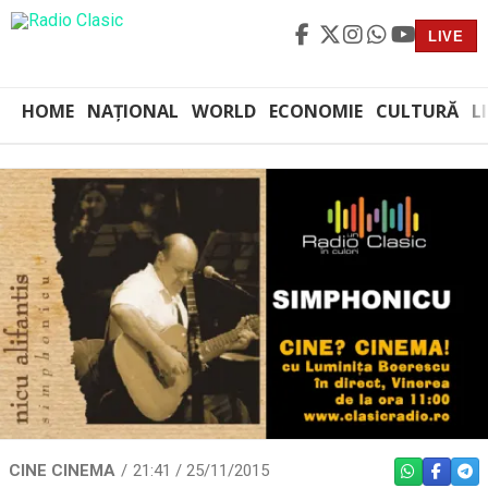
LIVE
HOME
NAȚIONAL
WORLD
ECONOMIE
CULTURĂ
L
CINE CINEMA
21:41 / 25/11/2015
WHATSAPP
FACEBO
TEL