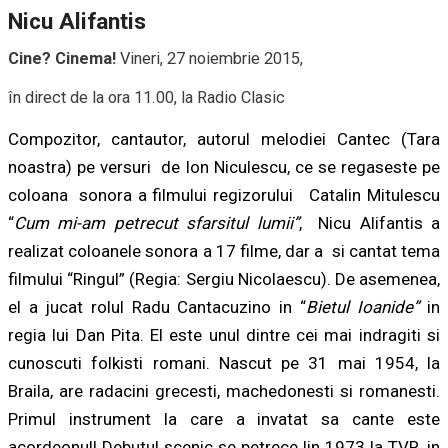
Nicu Alifantis
Cine? Cinema!
Vineri, 27 noiembrie 2015,
în direct de la ora 11.00, la Radio Clasic
Compozitor, cantautor, autorul melodiei Cantec (Tara
noastra) pe versuri
de Ion Niculescu, ce se regaseste pe
coloana
sonora a filmului regizorului
Catalin Mitulescu
“
Cum mi-am petrecut sfarsitul lumii”
,
Nicu Alifantis a
realizat coloanele sonora a 17 filme, dar a
si cantat tema
filmului “Ringul” (Regia: Sergiu Nicolaescu). De asemenea,
el a jucat rolul Radu Cantacuzino in “
Bietul Ioanide”
in
regia lui Dan Pita. El este unul dintre cei mai indragiti si
cunoscuti folkisti romani. Nascut pe 31 mai 1954, la
Braila, are radacini grecesti, machedonesti si romanesti.
Primul instrument la care a invatat sa cante este
acordeonul! Debutul scenic se petrece lin 1973 la TVR, in