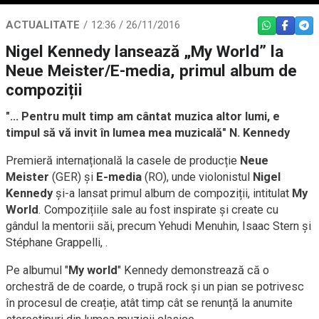
ACTUALITATE
12:36 / 26/11/2016
WHATSAPP
FACEBO
TEL
Nigel Kennedy lansează „My World” la
Neue Meister/E-media, primul album de
compoziții
"… Pentru mult timp am cântat muzica altor lumi, e
timpul să vă invit în lumea mea muzicală" N. Kennedy
Premieră internațională la casele de producție
Neue
Meister
(GER) și
E-media
(RO), unde violonistul
Nigel
Kennedy
și-a lansat primul album de compoziții, intitulat
My
World
. Compozițiile sale au fost inspirate și create cu
gândul la mentorii săi, precum Yehudi Menuhin, Isaac Stern și
Stéphane Grappelli, .
Pe albumul "
My world
" Kennedy demonstrează că o
orchestră de de coarde, o trupă rock și un pian se potrivesc
în procesul de creație, atât timp cât se renunță la anumite