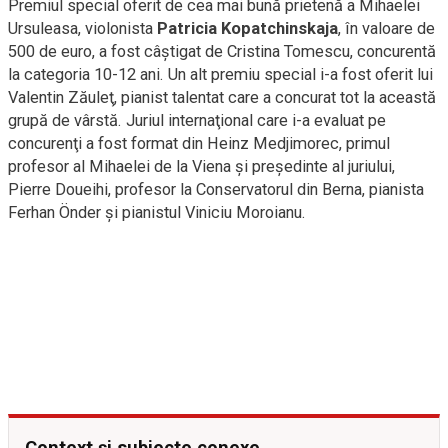
Premiul special oferit de cea mai bună prietenă a Mihaelei
Ursuleasa, violonista
Patricia Kopatchinskaja
, în valoare de
500 de euro, a fost câştigat de Cristina Tomescu, concurentă
la categoria 10-12 ani. Un alt premiu special i-a fost oferit lui
Valentin Zăuleţ, pianist talentat care a concurat tot la această
grupă de vârstă. Juriul internaţional care i-a evaluat pe
concurenţi a fost format din Heinz Medjimorec, primul
profesor al Mihaelei de la Viena şi preşedinte al juriului,
Pierre Doueihi, profesor la Conservatorul din Berna, pianista
Ferhan Önder şi pianistul Viniciu Moroianu.
Context și subiecte conexe