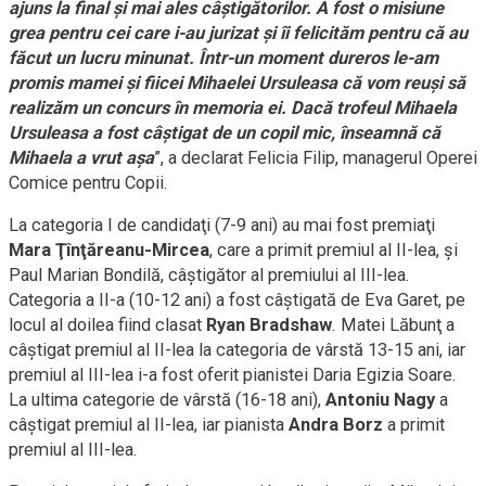
ajuns la final şi mai ales câştigătorilor. A fost o misiune
grea pentru cei care i-au jurizat şi îi felicităm pentru că au
făcut un lucru minunat. Într-un moment dureros le-am
promis mamei şi fiicei Mihaelei Ursuleasa că vom reuşi să
realizăm un concurs în memoria ei. Dacă trofeul Mihaela
Ursuleasa a fost câştigat de un copil mic, înseamnă că
Mihaela a vrut aşa
”, a declarat Felicia Filip, managerul Operei
Comice pentru Copii.
La categoria I de candidaţi (7-9 ani) au mai fost premiaţi
Mara Ţînţăreanu-Mircea
, care a primit premiul al II-lea, şi
Paul Marian Bondilă, câştigător al premiului al III-lea.
Categoria a II-a (10-12 ani) a fost câştigată de Eva Garet, pe
locul al doilea fiind clasat
Ryan Bradshaw
. Matei Lăbunţ a
câştigat premiul al II-lea la categoria de vârstă 13-15 ani, iar
premiul al III-lea i-a fost oferit pianistei Daria Egizia Soare.
La ultima categorie de vârstă (16-18 ani),
Antoniu Nagy
a
câştigat premiul al II-lea, iar pianista
Andra Borz
a primit
premiul al III-lea.