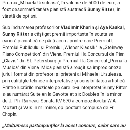
Premiu ,,Mihaela Ursuleasa”, în valoare de 5000 de euro, a
fost desemnată tânăra pianistă austriacă
Sunny Ritter
, în
vârstă de opt ani.
Sub îndrumarea profesorilor
Vladimir Kharin şi Aya Kaukal,
Sunny Ritter
a câştigat premii importante în scurta sa
carieră pianistică de până acum, printre care Premiul I,
Premiul Publicului şi Premiul ,,Wiener Klassik” la ,,Steinway
Piano Competition” din Viena, Premiul I la Concursul de Pian
,,Clavis” din St. Petersburg şi Premiul I la Concursul ,,Prima la
Musica” din Viena. Mica pianistă a reuşit să impresioneze
juriul, format din profesori şi prieteni ai Mihaelei Ursuleasa,
prin calităţile tehnice interpretative şi sensibilitatea artistică.
Printre lucrările muzicale pe care le-a interpretat Sunny Ritter
s-au numărat Suite en la Gavotte et six Doubles în la minor
de J.-Ph. Rameau, Sonata KV 570 a compozitorului W.A.
Mozart şi Vals în mi minor, op. postum compusă de Fr.
Chopin.
,,
Mulţumesc participanţilor la acest concurs, celor care au