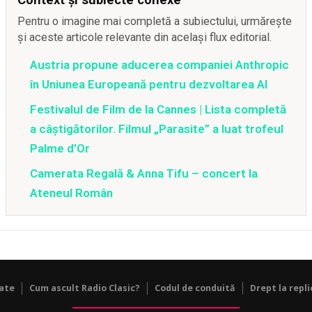
Pentru o imagine mai completă a subiectului, urmărește
și aceste articole relevante din același flux editorial.
Austria propune aducerea companiei Anthropic
în Uniunea Europeană pentru dezvoltarea AI
Festivalul de Film de la Cannes | Lista completă
a câștigătorilor. Filmul „Parasite” a luat trofeul
Palme d’Or
Camerata Regală & Anna Tifu – concert la
Ateneul Român
tate
Cum ascult Radio Clasic?
Codul de conduită
Drept la repli