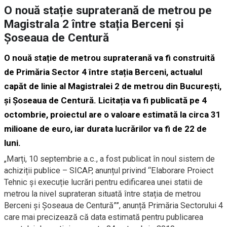
O nouă stație supraterană de metrou pe
Magistrala 2 între stația Berceni și
Șoseaua de Centură
O nouă stație de metrou supraterană va fi construită
de Primăria Sector 4 între stația Berceni, actualul
capăt de linie al Magistralei 2 de metrou din București,
și Șoseaua de Centură. Licitația va fi publicată pe 4
octombrie, proiectul are o valoare estimată la circa 31
milioane de euro, iar durata lucrărilor va fi de 22 de
luni.
„Marți, 10 septembrie a.c., a fost publicat în noul sistem de
achiziții publice – SICAP, anunțul privind “Elaborare Proiect
Tehnic și execuție lucrări pentru edificarea unei statii de
metrou la nivel suprateran situată între stația de metrou
Berceni și Șoseaua de Centură””, anunță Primăria Sectorului 4
care mai precizează că data estimată pentru publicarea