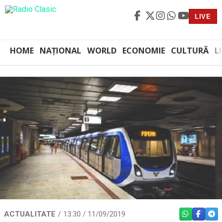
LIVE
HOME
NAȚIONAL
WORLD
ECONOMIE
CULTURĂ
L
ACTUALITATE
13:30 / 11/09/2019
WHATSAPP
FACEBO
TEL