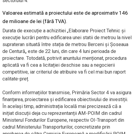
sectorului 4.
Valoarea estimată a proiectului este de aproximativ 146
de milioane de lei (fără TVA).
Durata de execuție a achizitiei „Elaborare Proiect Tehnic și
execuție lucrări pentru edificarea unei statii de metrou la nivel
suprateran situată între stația de metrou Berceni și Șoseaua
de Centură„ este de 22 luni, din care 4 luni perioada de
proiectare. Totodată, potrivit anuntului menționat, procedura
aplicată va fi cea a licitației deschise sau a negocierii
competitive, iar criteriul de atribuire va fi cel mai bun raport
calitate-preț.
Conform informațiilor transmise, Primăria Sector 4 va asigura
finanțarea, proiectarea și edificarea obiectivului de investiții.
În același timp, administrația locală mai precizează că a
inițiat discuții deja cu reprezentanții AM-POIM din cadrul
Ministerul Fondurilor Europene, respectiv OI-Transport din
cadrul Ministerului Transporturilor, concretizate prin
aprobarea de către Comisia Europeană a modificării POIM