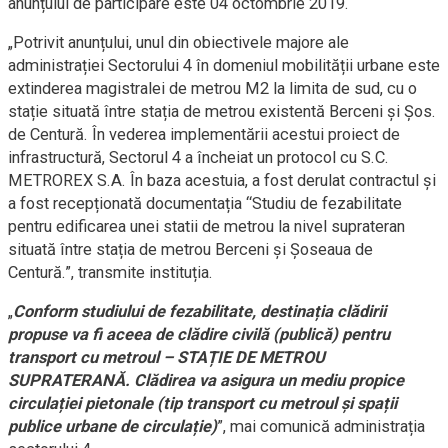
anunțului de participare este 04 octombrie 2019.
„Potrivit anunțului, unul din obiectivele majore ale
administrației Sectorului 4 în domeniul mobilității urbane este
extinderea magistralei de metrou M2 la limita de sud, cu o
stație situată între stația de metrou existentă Berceni și Șos.
de Centură. În vederea implementării acestui proiect de
infrastructură, Sectorul 4 a încheiat un protocol cu S.C.
METROREX S.A. În baza acestuia, a fost derulat contractul și
a fost recepționată documentația “Studiu de fezabilitate
pentru edificarea unei statii de metrou la nivel suprateran
situată între stația de metrou Berceni și Șoseaua de
Centură.”, transmite instituția.
„
Conform studiului de fezabilitate, destinația clădirii
propuse va fi aceea de clădire civilă (publică) pentru
transport cu metroul – STAȚIE DE METROU
SUPRATERANĂ. Clădirea va asigura un mediu propice
circulației pietonale (tip transport cu metroul și spații
publice urbane de circulație)
”, mai comunică administrația