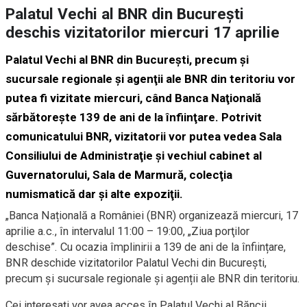
Palatul Vechi al BNR din Bucureşti
deschis vizitatorilor miercuri 17 aprilie
Palatul Vechi al BNR din Bucureşti, precum şi
sucursale regionale şi agenţii ale BNR din teritoriu vor
putea fi vizitate miercuri, când Banca Naţională
sărbătoreşte 139 de ani de la înfiinţare. Potrivit
comunicatului
BNR
, vizitatorii vor putea vedea Sala
Consiliului de Administraţie şi vechiul cabinet al
Guvernatorului, Sala de Marmură, colecţia
numismatică dar şi alte expoziţii.
„Banca Națională a României (BNR) organizează miercuri, 17
aprilie a.c., în intervalul 11:00 – 19:00, „Ziua porţilor
deschise”. Cu ocazia împlinirii a 139 de ani de la înființare,
BNR deschide vizitatorilor Palatul Vechi din București,
precum și sucursale regionale și agenții ale BNR din teritoriu.
Cei interesați vor avea acces în Palatul Vechi al Băncii