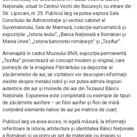
Naționale, situat în Centrul Vechi din București, cu intrare din
Str. Lipscani, nr. 25. Publicul larg va putea explora Sala
Consiliului de Administrație și vechiul cabinet al
Guvernatorului, Sala de Marmură, colecția numismatică și
expozițiile: „Istoria leului”, „Banca Națională a României și
Marea Unire”, „Istoria bancnotei românești” și „TezAur”.
Amenajată în cadrul Muzeului BNR, expoziția permanentă
„TezAur” proiectează un concept modern și original, care
pornește de la imaginea Pământului ca depozitar al
zăcămintelor de aur, iar vizitatorii vor descoperi informații
inedite despre metalul nobil și vor putea admira lingouri
autentice din aur și monede din aur din Tezaurul Băncii
Naționale. Expunerea este completată cu exemple de tipuri
de zăcăminte aurifere – un filon aurifer și flori de mină
conținând elemente native de aur pe matrice de cuarț.
Publicul larg va avea acces, în egală măsură, la informații
referitoare la istoria, arhitectura şi identitatea Bănci Naționale
a României și va primi un set de materiale cu imagini și