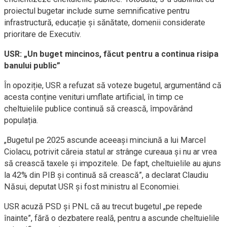
proiectul bugetar include sume semnificative pentru
infrastructură, educație și sănătate, domenii considerate
prioritare de Executiv.
USR: „Un buget mincinos, făcut pentru a continua risipa
banului public”
În opoziție, USR a refuzat să voteze bugetul, argumentând că
acesta conține venituri umflate artificial, în timp ce
cheltuielile publice continuă să crească, împovărând
populația.
„Bugetul pe 2025 ascunde aceeași minciună a lui Marcel
Ciolacu, potrivit căreia statul ar strânge cureaua și nu ar vrea
să crească taxele și impozitele. De fapt, cheltuielile au ajuns
la 42% din PIB și continuă să crească”, a declarat Claudiu
Năsui, deputat USR și fost ministru al Economiei.
USR acuză PSD și PNL că au trecut bugetul „pe repede
înainte”, fără o dezbatere reală, pentru a ascunde cheltuielile