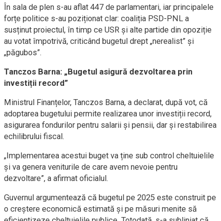
În sala de plen s-au aflat 447 de parlamentari, iar principalele
forțe politice s-au poziționat clar: coaliția PSD-PNL a
susținut proiectul, în timp ce USR și alte partide din opoziție
au votat împotrivă, criticând bugetul drept „nerealist” și
„păgubos”.
Tanczos Barna: „Bugetul asigură dezvoltarea prin
investiții record”
Ministrul Finanțelor, Tanczos Barna, a declarat, după vot, că
adoptarea bugetului permite realizarea unor investiții record,
asigurarea fondurilor pentru salarii și pensii, dar și restabilirea
echilibrului fiscal.
„Implementarea acestui buget va ține sub control cheltuielile
și va genera veniturile de care avem nevoie pentru
dezvoltare”, a afirmat oficialul.
Guvernul argumentează că bugetul pe 2025 este construit pe
o creștere economică estimată și pe măsuri menite să
eficientizeze cheltuielile publice. Totodată, s-a subliniat că