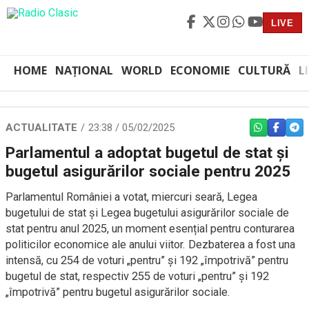
LIVE
HOME
NAȚIONAL
WORLD
ECONOMIE
CULTURĂ
L
ACTUALITATE
23:38 / 05/02/2025
WHATSAPP
FACEBO
TEL
Parlamentul a adoptat bugetul de stat și
bugetul asigurărilor sociale pentru 2025
Parlamentul României a votat, miercuri seară, Legea
bugetului de stat și Legea bugetului asigurărilor sociale de
stat pentru anul 2025, un moment esențial pentru conturarea
politicilor economice ale anului viitor. Dezbaterea a fost una
intensă, cu 254 de voturi „pentru” și 192 „împotrivă” pentru
bugetul de stat, respectiv 255 de voturi „pentru” și 192
„împotrivă” pentru bugetul asigurărilor sociale.