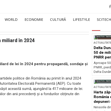
WORLD
ECONOMIE
CULTURĂ
LIFESTYLE
SCITECH
Sursă foto: Shutte
 miliard în 2024
ACTUALITAT
Delta Dun
50 de mil
PNRR pen
esențiale
Aproape 50 
iliard de lei în 2024 pentru propagandă, sondaje și
PNRR, pierdu
Delta Dunării
rtidele politice din România au primit în anul 2024
Sursă foto: Shutte
a Autoritatea Electorală Permanentă (AEP). Cu toate
ACTUALITAT
depășit această sumă, ajungând la 417 milioane de lei.
Harta zăp
lor din anii precedenți și a fondurilor obținute din
România c
depuneri 
Ninsorile di