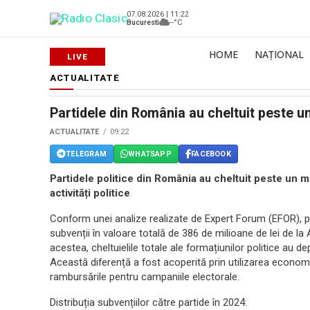
07.08.2026 | 11:22
Bucuresti
--°C
HOME
NAȚIONAL
ACTUALITATE
Partidele din România au cheltuit peste un
ACTUALITATE
09:22
TELEGRAM
WHATSAPP
FACEBOOK
Partidele politice din România au cheltuit peste un m
activități politice
Conform unei analize realizate de Expert Forum (EFOR), pa
subvenții în valoare totală de 386 de milioane de lei de l
acestea, cheltuielile totale ale formațiunilor politice au 
Această diferență a fost acoperită prin utilizarea economii
rambursările pentru campaniile electorale.
Distribuția subvențiilor către partide în 2024: