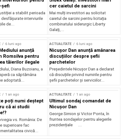
 interviurilor pentru
Sidex Galați: Investitori mari
-șefi
cer caietul de sarcini
stiției a stabilit perioada
Mai mulți investitori au solicitat
i desfășurate interviurile
caietul de sarcini pentru licitația
ile de...
combinatului siderurgic Liberty
Galați,...
E
6 luni ago
ACTUALITATE
6 luni ago
 Mediului anunță
Nicușor Dan anunță amânarea
n Romsilva pentru
discuțiilor despre șefii
 tăierilor ilegale
parchetelor
iului, Diana Buzoianu, a
Președintele Nicușor Dan a declarat
 speră ca săptămâna
că discuțiile privind numirile pentru
fie adoptată...
șefii parchetelor și serviciilor...
E
1 an ago
ACTUALITATE
1 an ago
te poți numi deștept
Ultimul sondaj comandat de
u că ai studii
Nicușor Dan
e!?
George Simion și Victor Ponta, în
fruntea sondajelor pentru alegerile
rvegia vs. România: De
prezidențiale ...
le superioare fac
 mentalitatea civică...