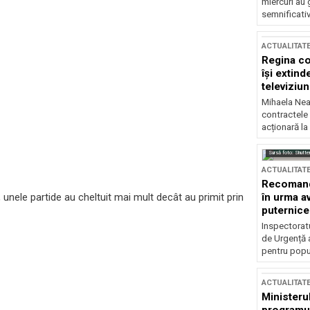
miercuri au 
semnificati
ACTUALITAT
Regina co
își extind
televiziun
Mihaela Nea
contractele 
acționară la
Sursă foto: Shutte
ACTUALITAT
Recomandă
unele partide au cheltuit mai mult decât au primit prin
în urma av
puternice
Inspectoratu
de Urgență 
pentru popula
ACTUALITAT
Ministerul