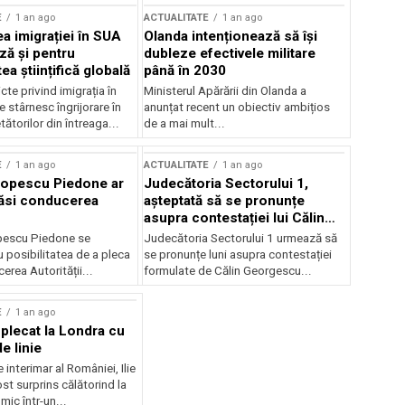
E
1 an ago
ACTUALITATE
1 an ago
a imigrației în SUA
Olanda intenționează să își
ză și pentru
dubleze efectivele militare
a științifică globală
până în 2030
cte privind imigrația în
Ministerul Apărării din Olanda a
e stârnesc îngrijorare în
anunțat recent un obiectiv ambițios
tătorilor din întreaga...
de a mai mult...
E
1 an ago
ACTUALITATE
1 an ago
Popescu Piedone ar
Judecătoria Sectorului 1,
ăsi conducerea
așteptată să se pronunțe
asupra contestației lui Călin
Georgescu privind controlul
pescu Piedone se
Judecătoria Sectorului 1 urmează să
judiciar
 posibilitatea de a pleca
se pronunțe luni asupra contestației
erea Autorității...
formulate de Călin Georgescu...
E
1 an ago
 plecat la Londra cu
e linie
 interimar al României, Ilie
ost surprins călătorind la
ic într-un...