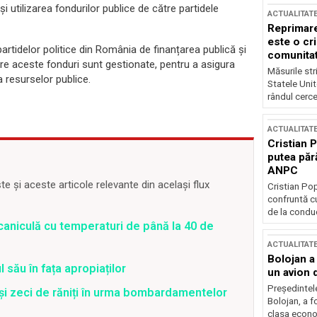
i utilizarea fondurilor publice de către partidele
ACTUALITAT
Reprimare
este o cri
rtidelor politice din România de finanțarea publică și
comunitate
are aceste fonduri sunt gestionate, pentru a asigura
Măsurile stri
a resurselor publice.
Statele Unit
rândul cerce
ACTUALITAT
Cristian 
putea păr
ANPC
 și aceste articole relevante din același flux
Cristian Po
confruntă cu
de la conduc
caniculă cu temperaturi de până la 40 de
ACTUALITAT
Bolojan a
 său în fața apropiaților
un avion d
Președintele
 și zeci de răniți în urma bombardamentelor
Bolojan, a f
clasa econom