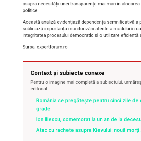
asupra necesității unei transparențe mai mari în alocarea ș
politice.
Această analiză evidențiază dependența semnificativă a pa
subliniază importanța monitorizării atente a modului în c
integritatea procesului democratic și o utilizare eficientă 
Sursa: expertforum.ro
Context și subiecte conexe
Pentru o imagine mai completă a subiectului, urmărește
editorial.
România se pregătește pentru cinci zile de 
grade
Ion Iliescu, comemorat la un an de la decesul
Atac cu rachete asupra Kievului: nouă morți