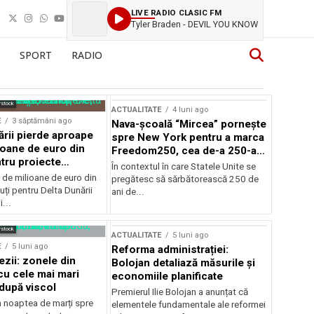
LIVE RADIO CLASIC FM
Tyler Braden - DEVIL YOU KNOW
SPORT
RADIO
rstock
ACTUALITATE
4 luni ago
E
3 săptămâni ago
Nava-școală “Mircea” pornește
ării pierde aproape
spre New York pentru a marca
ioane de euro din
Freedom250, cea de-a 250-a
tru proiecte
aniversare a Statelor Unite
În contextul în care Statele Unite se
de milioane de euro din
pregătesc să sărbătorească 250 de
ți pentru Delta Dunării
ani de...
...
rstock
ACTUALITATE
5 luni ago
E
5 luni ago
Reforma administrației:
ezii: zonele din
Bolojan detaliază măsurile și
u cele mai mari
economiile planificate
după viscol
Premierul Ilie Bolojan a anunțat că
n noaptea de marți spre
elementele fundamentale ale reformei