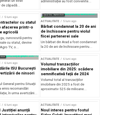
generat un strat
administrației au fost convenite...
v de zăpadă...
Sursă foto: Shutterstock
E
5 luni ago
ACTUALITATE
5 luni ago
ntractelor cu statul
Bărbat condamnat la 20 de ani
e afacerea printr-o
de închisoare pentru violul
e agricolă
fiicei partenerei sale
gu, cunoscută pentru
Un bărbat din Arad a fost condamnat
sale cu statul, devine
la 20 de ani de închisoare pentru...
 Agro TV, o...
rstock
ACTUALITATE
6 luni ago
E
6 luni ago
Volumul tranzacțiilor
rile ISU București
imobiliare din 2025: scădere
ertizării de ninsori
semnificativă față de 2024
Volumul total al tranzacțiilor
l General pentru Situații
imobiliare din 2025 a fost de
a emis recomandări
aproximativ 525 de milioane...
ție, în urma avertizării...
E
6 luni ago
ACTUALITATE
6 luni ago
 Justiției anunță
Noul interes pentru fostul