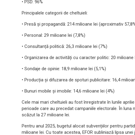
• PSD: 96%
Principalele categorii de cheltuieli:
• Presă și propagandă: 214 milioane lei (aproximativ 57,8% d
• Personal: 29 milioane lei (7,8%)
• Consultanță politică: 26,3 milioane lei (7%)
• Organizarea de activități cu caracter politic: 20 milioane 
• Sondaje de opinie: 18,9 milioane lei (5,1%)
• Producția și difuzarea de spoturi publicitare: 16,4 milioan
• Bunuri mobile și imobile: 14,6 milioane lei (4%)
Cele mai mari cheltuieli au fost înregistrate în lunile aprili
perioade care au precedat campaniile electorale. În luna no
scăzut la 27 milioane lei.
Pentru anul 2025, bugetul alocat subvențiilor pentru part
milioane lei. Cu toate acestea, EFOR subliniază lipsa unei 