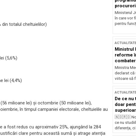
programul
procurori
Ministerul Ju
în care vor f
pentru funcți
in totalul cheltuielilor)
ACTUALITAT
Ministrul
reforme î
lei (5,6%)
combaterea
Ministra Med
declarat că
viitoare să 
e lei (4,4%)
ACTUALITAT
De ce nu 
e (56 milioane lei) și octombrie (50 milioane lei),
doar pentr
iembrie, în timpul campaniei electorale, cheltuielile au
superioar
🇳🇴🇷🇴 No
ce nu studii
ide a fost redus cu aproximativ 25%, ajungând la 284
diferența, ci
justificări clare pentru această sumă și atrage atenția