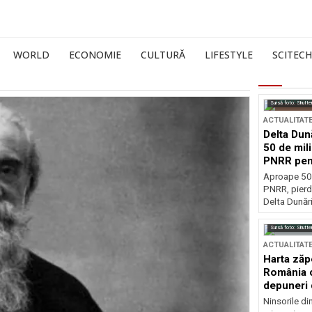
WORLD
ECONOMIE
CULTURĂ
LIFESTYLE
SCITECH
Sursă foto: Shutte
ACTUALITAT
Delta Dun
50 de mil
PNRR pen
esențiale
Aproape 50 
PNRR, pierdu
Delta Dunării
Sursă foto: Shutte
ACTUALITAT
Harta zăp
România c
depuneri 
Ninsorile di