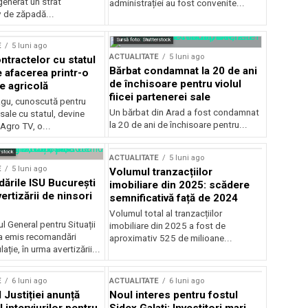
generat un strat
administrației au fost convenite...
v de zăpadă...
Sursă foto: Shutterstock
E
5 luni ago
ACTUALITATE
5 luni ago
ntractelor cu statul
Bărbat condamnat la 20 de ani
e afacerea printr-o
de închisoare pentru violul
e agricolă
fiicei partenerei sale
gu, cunoscută pentru
Un bărbat din Arad a fost condamnat
sale cu statul, devine
la 20 de ani de închisoare pentru...
 Agro TV, o...
rstock
ACTUALITATE
5 luni ago
E
5 luni ago
Volumul tranzacțiilor
rile ISU București
imobiliare din 2025: scădere
ertizării de ninsori
semnificativă față de 2024
Volumul total al tranzacțiilor
l General pentru Situații
imobiliare din 2025 a fost de
a emis recomandări
aproximativ 525 de milioane...
ție, în urma avertizării...
E
6 luni ago
ACTUALITATE
6 luni ago
 Justiției anunță
Noul interes pentru fostul