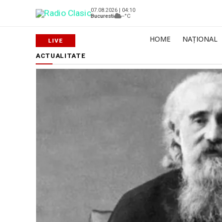
07.08.2026 | 04:10
Bucuresti
--°C
HOME
NAȚIONAL
ACTUALITATE