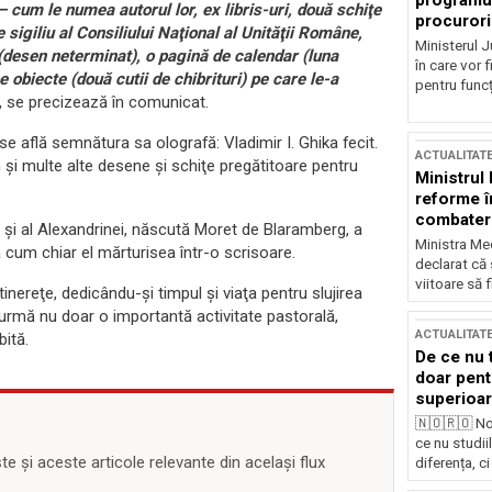
programul
– cum le numea autorul lor, ex libris-uri, două schiţe
procurori
sigiliu al Consiliului Naţional al Unităţii Române,
Ministerul Ju
i (desen neterminat), o pagină de calendar (luna
în care vor f
e obiecte (două cutii de chibrituri) pe care le-a
pentru funcți
„, se precizează în comunicat.
se află semnătura sa olografă: Vladimir I. Ghika fecit.
ACTUALITAT
 şi multe alte desene şi schiţe pregătitoare pentru
Ministrul
reforme î
combaterea
ika şi al Alexandrinei, născută Moret de Blaramberg, a
Ministra Med
a cum chiar el mărturisea într-o scrisoare.
declarat că
viitoare să 
n tinereţe, dedicându-şi timpul şi viaţa pentru slujirea
n urmă nu doar o importantă activitate pastorală,
ACTUALITAT
bită.
De ce nu 
doar pentr
superioar
🇳🇴🇷🇴 No
ce nu studii
 și aceste articole relevante din același flux
diferența, ci