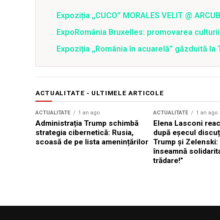
Expoziția „CUCO” MORALES VELIT @ ARCU
ExpoRomânia Bruxelles: promovarea culturi
Expoziția „România în acuarelă” găzduită la
ACTUALITATE - ULTIMELE ARTICOLE
ACTUALITATE
1 an ago
ACTUALITATE
1 an ago
Administrația Trump schimbă
Elena Lasconi rea
strategia cibernetică: Rusia,
după eșecul discuți
scoasă de pe lista amenințărilor
Trump și Zelenski:
înseamnă solidarit
trădare!”