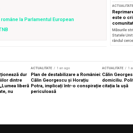
ACTUALITAT
B
Reprimare
este o cri
i române la Parlamentul European
comunitate
 TNB
Măsurile stri
Statele Unit
rândul cerce
ACTUALITATE
1 an ago
ACTUALITATE
1 a
cționează dur
Plan de destabilizare a României:
Călin Georgesc
ilor dintre
Călin Georgescu și Horațiu
domiciliu. Poli
 „Lumea liberă
Potra, implicați într-o conspirație
citația la ușă
ate, nu
periculoasă