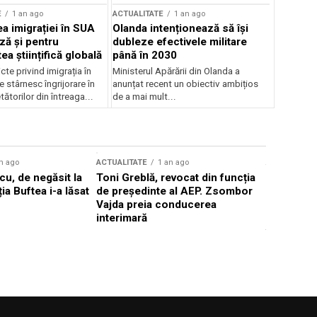
E
1 an ago
ACTUALITATE
1 an ago
a imigrației în SUA
Olanda intenționează să își
ză și pentru
dubleze efectivele militare
a științifică globală
până în 2030
cte privind imigrația în
Ministerul Apărării din Olanda a
e stârnesc îngrijorare în
anunțat recent un obiectiv ambițios
tătorilor din întreaga...
de a mai mult...
n ago
ACTUALITATE
1 an ago
ACTUALITATE
u, de negăsit la
Toni Greblă, revocat din funcția
Ilie Boloj
ția Buftea i-a lăsat
de președinte al AEP. Zsombor
alegerilor
Vajda preia conducerea
constituți
interimară
concentră
viitoarelo