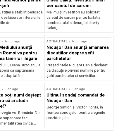
 interviurilor pentru
Sidex Galați: Investitori mari
-șefi
cer caietul de sarcini
stiției a stabilit perioada
Mai mulți investitori au solicitat
i desfășurate interviurile
caietul de sarcini pentru licitația
ile de...
combinatului siderurgic Liberty
Galați,...
E
6 luni ago
ACTUALITATE
6 luni ago
 Mediului anunță
Nicușor Dan anunță amânarea
n Romsilva pentru
discuțiilor despre șefii
 tăierilor ilegale
parchetelor
iului, Diana Buzoianu, a
Președintele Nicușor Dan a declarat
 speră ca săptămâna
că discuțiile privind numirile pentru
fie adoptată...
șefii parchetelor și serviciilor...
E
1 an ago
ACTUALITATE
1 an ago
te poți numi deștept
Ultimul sondaj comandat de
u că ai studii
Nicușor Dan
e!?
George Simion și Victor Ponta, în
fruntea sondajelor pentru alegerile
rvegia vs. România: De
prezidențiale ...
le superioare fac
 mentalitatea civică...