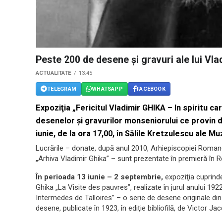
Peste 200 de desene şi gravuri ale lui Vl
ACTUALITATE
13:45
TELEGRAM
WHATSAPP
FACEBOOK
Expoziţia „Fericitul Vladimir GHIKA – In spiritu c
desenelor şi gravurilor monseniorului ce provin d
iunie, de la ora 17,00, în Sălile Kretzulescu ale 
Lucrările – donate, după anul 2010, Arhiepiscopiei Roman
„Arhiva Vladimir Ghika” – sunt prezentate în premieră în 
În perioada 13 iunie – 2 septembrie,
expoziţia cuprinde 
Ghika „La Visite des pauvres”, realizate în jurul anului 1922
Intermedes de Talloires” – o serie de desene originale din
desene, publicate în 1923, în ediţie bibliofilă, de Victor Ja