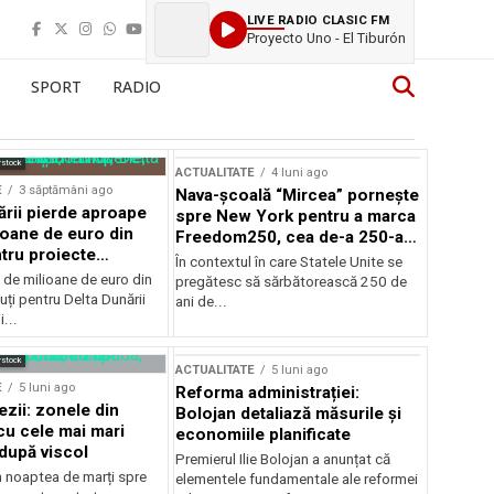
LIVE RADIO CLASIC FM
Proyecto Uno - El Tiburón
SPORT
RADIO
rstock
ACTUALITATE
4 luni ago
E
3 săptămâni ago
Nava-școală “Mircea” pornește
ării pierde aproape
spre New York pentru a marca
ioane de euro din
Freedom250, cea de-a 250-a
tru proiecte
aniversare a Statelor Unite
În contextul în care Statele Unite se
de milioane de euro din
pregătesc să sărbătorească 250 de
ți pentru Delta Dunării
ani de...
...
rstock
ACTUALITATE
5 luni ago
E
5 luni ago
Reforma administrației:
ezii: zonele din
Bolojan detaliază măsurile și
u cele mai mari
economiile planificate
după viscol
Premierul Ilie Bolojan a anunțat că
n noaptea de marți spre
elementele fundamentale ale reformei