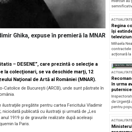
miercuri au 
semnificati
ACTUALITAT
Regina co
își extind
adimir Ghika, expuse în premieră la MNAR
televiziun
Mihaela Nea
contractele 
acționară la
aritatis – DESENE”, care prezintă o selecţie a
Sursă foto: Shutte
e la colecţionari, se va deschide marţi, 12
ACTUALITAT
Recomandă
Muzeului Naţional de Artă al României (MNAR).
în urma av
o-Catolice de Bucureşti (ARCB), unde sunt păstrate în
puternice
România.
Inspectoratu
de Urgență 
ilustraţiile pregătite pentru cartea Fericitului Vladimir
pentru popula
, niciodată publicată cu ilustraţii şi urmată de „Les
 anul 1919 şi de gravurile realizate după aceleaşi
ACTUALITAT
cquemin la Paris.
Ministerul