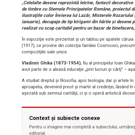
„
Celelalte desene reprezintă letrine, fantezii decorative 
de timbre cu Stemele Principatelor Române, proiectul de 
ilustraţiile color Învierea lui Lazăr, Misterele Rozariulu
ianuarie), decupaje de tip kirigami din hârtie şi desene p
realizat cu scop caritabil pentru un bazar de binefacere
În expoziţie este prezentat şi un tablou pe spatele căruia 
(1917), ce provine din colecţia familiei Cosmovici, precum
compoziţiile sale unice.
Vladimir Ghika (1873-1954)
, fiu al principelui Ioan Gh
avut parte de o aleasă educaţie „prin lucruri şi cărţi” – aş
A studiat dreptul şi filosofia, apoi teologia, dar şi artele î
aproapelui, devenind preot şi martir al credinţei, lăsând î
aşezată sub semnul carităţii, ci şi o operă artistică deose
Context și subiecte conexe
Pentru o imagine mai completă a subiectului, urmărește
editorial.