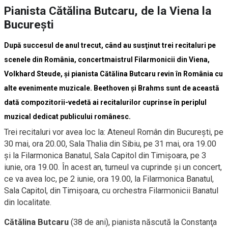
Pianista Cătălina Butcaru, de la Viena la
Bucureşti
După succesul de anul trecut, când au susţinut trei recitaluri pe
scenele din România, concertmaistrul Filarmonicii din Viena,
Volkhard Steude, şi pianista Cătălina Butcaru revin în România cu
alte evenimente muzicale. Beethoven şi Brahms sunt de această
dată compozitorii-vedetă ai recitalurilor cuprinse în periplul
muzical dedicat publicului românesc.
Trei recitaluri vor avea loc la: Ateneul Român din Bucureşti, pe
30 mai, ora 20.00, Sala Thalia din Sibiu, pe 31 mai, ora 19.00
şi la Filarmonica Banatul, Sala Capitol din Timişoara, pe 3
iunie, ora 19.00. În acest an, turneul va cuprinde şi un concert,
ce va avea loc, pe 2 iunie, ora 19.00, la Filarmonica Banatul,
Sala Capitol, din Timişoara, cu orchestra Filarmonicii Banatul
din localitate.
Cătălina Butcaru
(38 de ani), pianista născută la Constanţa