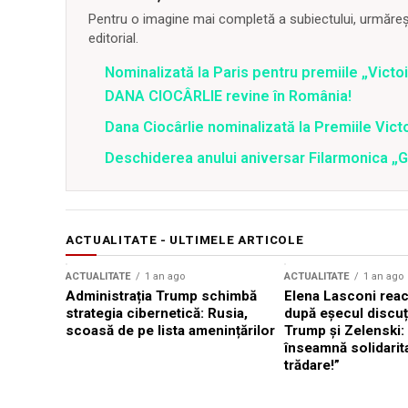
Pentru o imagine mai completă a subiectului, urmărește
editorial.
Nominalizată la Paris pentru premiile „Victo
DANA CIOCÂRLIE revine în România!
Dana Ciocârlie nominalizată la Premiile Vic
Deschiderea anului aniversar Filarmonica „
ACTUALITATE - ULTIMELE ARTICOLE
ACTUALITATE
1 an ago
ACTUALITATE
1 an ago
Administrația Trump schimbă
Elena Lasconi rea
strategia cibernetică: Rusia,
după eșecul discuți
scoasă de pe lista amenințărilor
Trump și Zelenski:
înseamnă solidarit
trădare!”