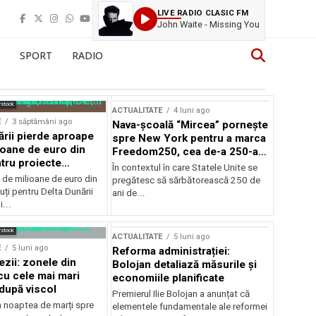
LIVE RADIO CLASIC FM
John Waite - Missing You
SPORT
RADIO
rstock
ACTUALITATE
4 luni ago
E
3 săptămâni ago
Nava-școală “Mircea” pornește
ării pierde aproape
spre New York pentru a marca
ioane de euro din
Freedom250, cea de-a 250-a
tru proiecte
aniversare a Statelor Unite
În contextul în care Statele Unite se
de milioane de euro din
pregătesc să sărbătorească 250 de
ți pentru Delta Dunării
ani de...
...
rstock
ACTUALITATE
5 luni ago
E
5 luni ago
Reforma administrației:
ezii: zonele din
Bolojan detaliază măsurile și
u cele mai mari
economiile planificate
după viscol
Premierul Ilie Bolojan a anunțat că
n noaptea de marți spre
elementele fundamentale ale reformei