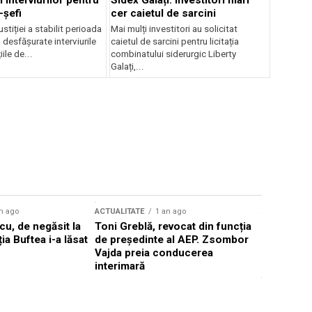
 interviurilor pentru
Sidex Galați: Investitori mari
-șefi
cer caietul de sarcini
stiției a stabilit perioada
Mai mulți investitori au solicitat
i desfășurate interviurile
caietul de sarcini pentru licitația
ile de...
combinatului siderurgic Liberty
Galați,...
n ago
ACTUALITATE
1 an ago
ACTUALITATE
u, de negăsit la
Toni Greblă, revocat din funcția
Ilie Boloj
ția Buftea i-a lăsat
de președinte al AEP. Zsombor
alegerilor
Vajda preia conducerea
constituți
interimară
concentră
viitoarelo