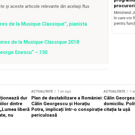
programul
procurori
 și aceste articole relevante din același flux
Ministerul Ju
în care vor f
pentru funcți
ires de la Musique Classique”, pianista
toires de la Musique Classique 2018
George Enescu“ – 150
ACTUALITATE
1 an ago
ACTUALITATE
1 a
cționează dur
Plan de destabilizare a României:
Călin Georgesc
ilor dintre
Călin Georgescu și Horațiu
domiciliu. Poli
 „Lumea liberă
Potra, implicați într-o conspirație
citația la ușă
ate, nu
periculoasă