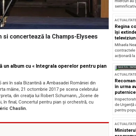
miercuri au 
semnificati
ACTUALITAT
Regina co
își extind
um si concertează la Champs-Elysees
televiziun
Mihaela Nea
contractele 
acționară la
eză un album cu « Integrala operelor pentru pian
Sursă foto: Shutte
ACTUALITAT
Recomandă
 5 ani în sala Bizantină a Ambasadei României din
în urma av
erta mâine, 21 octombrie 2017 pe scena celebrului
puternice
rpreta, din creaţia lui Robert Schumann, „Scene de
Inspectoratu
, în final, Concertul pentru pian şi orchestră, cu
de Urgență 
éric Chaslin.
pentru popula
ACTUALITAT
Ministerul