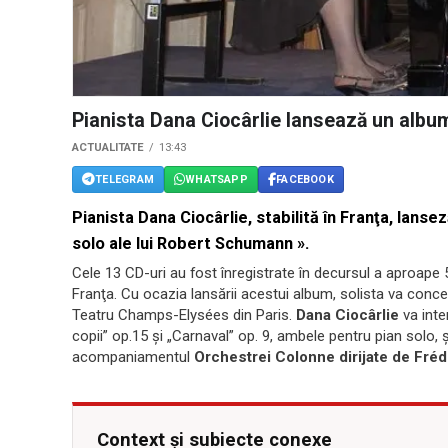
Pianista Dana Ciocârlie lansează un alb
ACTUALITATE
13:43
TELEGRAM
WHATSAPP
FACEBOOK
Pianista Dana Ciocârlie, stabilită în Franţa, lans
solo ale lui Robert Schumann ».
Cele 13 CD-uri au fost înregistrate în decursul a aproape
Franţa. Cu ocazia lansării acestui album, solista va conc
Teatru Champs-Elysées din Paris.
Dana Ciocârlie
va inte
copii” op.15 şi „Carnaval” op. 9, ambele pentru pian solo, şi
acompaniamentul
Orchestrei Colonne dirijate de Fréd
Context și subiecte conexe