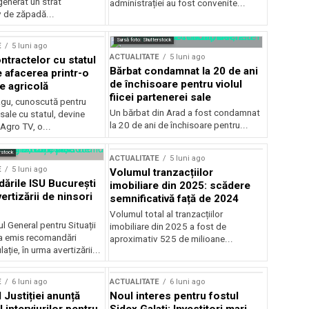
generat un strat
administrației au fost convenite...
v de zăpadă...
Sursă foto: Shutterstock
E
5 luni ago
ACTUALITATE
5 luni ago
ntractelor cu statul
Bărbat condamnat la 20 de ani
e afacerea printr-o
de închisoare pentru violul
e agricolă
fiicei partenerei sale
gu, cunoscută pentru
Un bărbat din Arad a fost condamnat
sale cu statul, devine
la 20 de ani de închisoare pentru...
 Agro TV, o...
rstock
ACTUALITATE
5 luni ago
E
5 luni ago
Volumul tranzacțiilor
rile ISU București
imobiliare din 2025: scădere
ertizării de ninsori
semnificativă față de 2024
Volumul total al tranzacțiilor
l General pentru Situații
imobiliare din 2025 a fost de
a emis recomandări
aproximativ 525 de milioane...
ție, în urma avertizării...
E
6 luni ago
ACTUALITATE
6 luni ago
 Justiției anunță
Noul interes pentru fostul