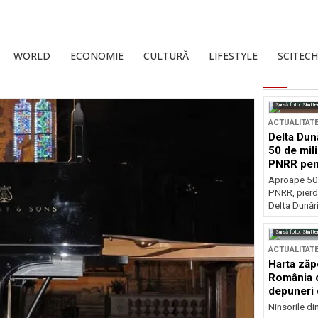
WORLD
ECONOMIE
CULTURĂ
LIFESTYLE
SCITECH
Sursă foto: Shutte
ACTUALITAT
Delta Dun
50 de mil
PNRR pen
esențiale
Aproape 50 
PNRR, pierdu
Delta Dunării
Sursă foto: Shutte
ACTUALITAT
Harta zăp
România c
depuneri 
Ninsorile di