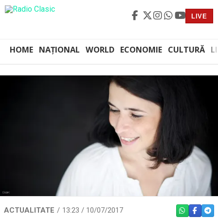
LIVE
HOME
NAȚIONAL
WORLD
ECONOMIE
CULTURĂ
L
ACTUALITATE
13:23 / 10/07/2017
WHATSAPP
FACEBO
TEL