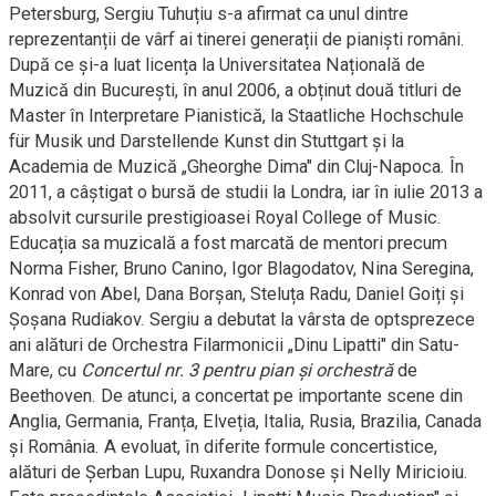
Petersburg, Sergiu Tuhuțiu s-a afirmat ca unul dintre
reprezentanții de vârf ai tinerei generații de pianiști români.
După ce și-a luat licența la Universitatea Națională de
Muzică din București, în anul 2006, a obținut două titluri de
Master în Interpretare Pianistică, la Staatliche Hochschule
für Musik und Darstellende Kunst din Stuttgart și la
Academia de Muzică „Gheorghe Dima" din Cluj-Napoca. În
2011, a câștigat o bursă de studii la Londra, iar în iulie 2013 a
absolvit cursurile prestigioasei Royal College of Music.
Educația sa muzicală a fost marcată de mentori precum
Norma Fisher, Bruno Canino, Igor Blagodatov, Nina Seregina,
Konrad von Abel, Dana Borșan, Steluța Radu, Daniel Goiți și
Șoșana Rudiakov. Sergiu a debutat la vârsta de optsprezece
ani alături de Orchestra Filarmonicii „Dinu Lipatti" din Satu-
Mare, cu
Concertul nr. 3 pentru pian și orchestră
de
Beethoven. De atunci, a concertat pe importante scene din
Anglia, Germania, Franța, Elveția, Italia, Rusia, Brazilia, Canada
și România. A evoluat, în diferite formule concertistice,
alături de Șerban Lupu, Ruxandra Donose și Nelly Miricioiu.