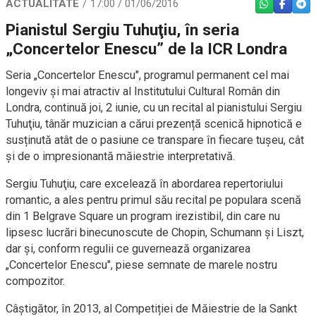
ACTUALITATE
17:00 / 01/06/2016
WHATSAPP
FACEBO
TEL
Pianistul Sergiu Tuhuţiu, în seria
„Concertelor Enescu” de la ICR Londra
Seria „Concertelor Enescu", programul permanent cel mai
longeviv şi mai atractiv al Institutului Cultural Român din
Londra, continuă joi, 2 iunie, cu un recital al pianistului Sergiu
Tuhuţiu, tânăr muzician a cărui prezență scenică hipnotică e
susținută atât de o pasiune ce transpare în fiecare tușeu, cât
și de o impresionantă măiestrie interpretativă.
Sergiu Tuhuţiu, care excelează în abordarea repertoriului
romantic, a ales pentru primul său recital pe populara scenă
din 1 Belgrave Square un program irezistibil, din care nu
lipsesc lucrări binecunoscute de Chopin, Schumann și Liszt,
dar și, conform regulii ce guvernează organizarea
„Concertelor Enescu", piese semnate de marele nostru
compozitor.
Câștigător, în 2013, al Competiției de Măiestrie de la Sankt