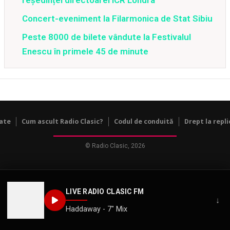
Concert-eveniment la Filarmonica de Stat Sibiu
Peste 8000 de bilete vândute la Festivalul
Enescu în primele 45 de minute
tate
Cum ascult Radio Clasic?
Codul de conduită
Drept la repli
© Radio Clasic, 2026
LIVE RADIO CLASIC FM
↓
Haddaway - What Is Love - 7" Mix