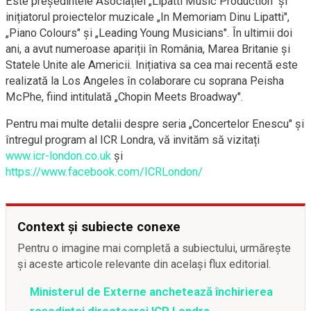
Este președintele Asociației „Lipatti Music Production" și
inițiatorul proiectelor muzicale „In Memoriam Dinu Lipatti",
„Piano Colours" și „Leading Young Musicians". În ultimii doi
ani, a avut numeroase apariții în România, Marea Britanie şi
Statele Unite ale Americii. Inițiativa sa cea mai recentă este
realizată la Los Angeles în colaborare cu soprana Peisha
McPhe, fiind intitulată „Chopin Meets Broadway".
Pentru mai multe detalii despre seria „Concertelor Enescu" și
întregul program al ICR Londra, vă invităm să vizitați
www.icr-london.co.uk
și
https://www.facebook.com/ICRLondon/
Context și subiecte conexe
Pentru o imagine mai completă a subiectului, urmărește
și aceste articole relevante din același flux editorial.
Ministerul de Externe anchetează închirierea
reședinței directoarei ICR Londra