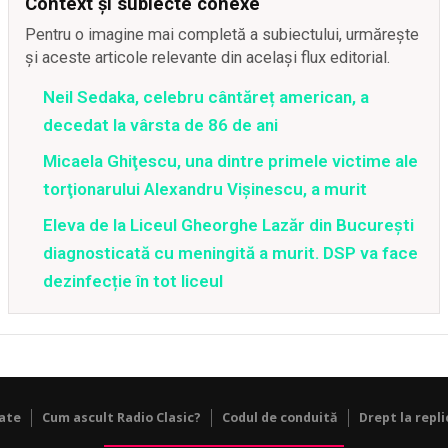
Context și subiecte conexe
Pentru o imagine mai completă a subiectului, urmărește
și aceste articole relevante din același flux editorial.
Neil Sedaka, celebru cântăreț american, a
decedat la vârsta de 86 de ani
Micaela Ghiţescu, una dintre primele victime ale
torţionarului Alexandru Vişinescu, a murit
Eleva de la Liceul Gheorghe Lazăr din București
diagnosticată cu meningită a murit. DSP va face
dezinfecție în tot liceul
tate
Cum ascult Radio Clasic?
Codul de conduită
Drept la repli