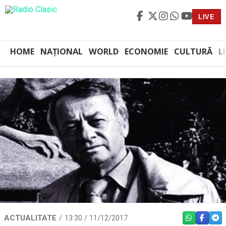
LIVE
HOME
NAȚIONAL
WORLD
ECONOMIE
CULTURĂ
L
ACTUALITATE
13:30 / 11/12/2017
WHATSAPP
FACEBO
TEL