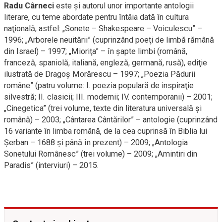
Radu Cârneci
este şi autorul unor importante antologii
literare, cu teme abordate pentru întâia dată în cultura
naţională, astfel: „Sonete – Shakespeare – Voiculescu” –
1996; „Arborele neuitării” (cuprinzând poeţi de limbă rămână
din Israel) – 1997; „Mioriţa” – în şapte limbi (română,
franceză, spaniolă, italiană, engleză, germană, rusă), ediţie
ilustrată de Dragoş Morărescu – 1997; „Poezia Pădurii
române” (patru volume: I. poezia populară de inspiraţie
silvestră; II. clasicii; III. modernii; IV. contemporanii) – 2001;
„Cinegetica” (trei volume, texte din literatura universală şi
română) – 2003; „Cântarea Cântărilor” – antologie (cuprinzând
16 variante în limba română, de la cea cuprinsă în Biblia lui
Şerban – 1688 şi până în prezent) – 2009; „Antologia
Sonetului Românesc” (trei volume) – 2009; „Amintiri din
Paradis” (interviuri) – 2015.