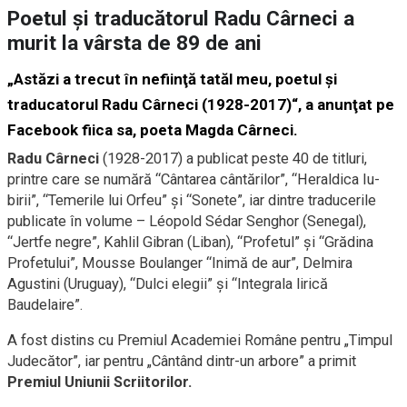
Poetul şi traducătorul Radu Cârneci a
murit la vârsta de 89 de ani
„Astăzi a trecut în nefiinţă tatăl meu, poetul şi
traducatorul Radu Cârneci (1928-2017)“, a anunţat pe
Facebook fiica sa, poeta Magda Cârneci.
Radu Cârneci
(1928-2017) a publicat peste 40 de titluri,
printre care se numără “Cântarea cântărilor”, “Heraldica Iu­
birii”, “Temerile lui Orfeu” şi “So­ne­te”, iar dintre traducerile
publicate în volume – Léopold Sédar Senghor (Se­negal),
“Jertfe negre”, Kahlil Gi­bran (Liban), “Profetul” şi “Grădina
Profetului”, Mousse Boulanger “Ini­mă de aur”, Delmira
Agustini (Uru­guay), “Dulci elegii” şi “Integrala lirică
Baudelaire”.
A fost distins cu Premiul Academiei Române pentru „Timpul
Judecător”, iar pentru „Cântând dintr-un arbore” a primit
Premiul Uniunii Scriitorilor.