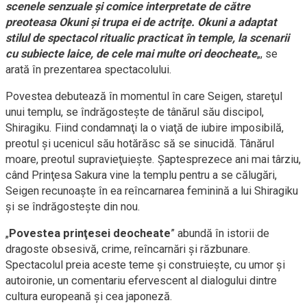
scenele senzuale şi comice interpretate de către
preoteasa Okuni şi trupa ei de actriţe. Okuni a adaptat
stilul de spectacol ritualic practicat în temple, la scenarii
cu subiecte laice, de cele mai multe ori deocheate
„, se
arată în prezentarea spectacolului.
Povestea debutează în momentul în care Seigen, stareţul
unui templu, se îndrăgosteşte de tânărul său discipol,
Shiragiku. Fiind condamnaţi la o viaţă de iubire imposibilă,
preotul şi ucenicul său hotărăsc să se sinucidă. Tânărul
moare, preotul supravieţuieşte. Şaptesprezece ani mai târziu,
când Prinţesa Sakura vine la templu pentru a se călugări,
Seigen recunoaşte în ea reîncarnarea feminină a lui Shiragiku
şi se îndrăgosteşte din nou.
„
Povestea prinţesei deocheate
” abundă în istorii de
dragoste obsesivă, crime, reîncarnări şi răzbunare.
Spectacolul preia aceste teme şi construieşte, cu umor şi
autoironie, un comentariu efervescent al dialogului dintre
cultura europeană şi cea japoneză.