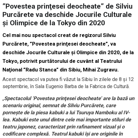
”Povestea prinţesei deocheate” de Silviu
Purcărete va deschide Jocurile Culturale
şi Olimpice de la Tokyo din 2020
Cel mai nou spectacol creat de regizorul Silviu
Purcărete, ”Povestea prinţesei deocheate”, va
deschide Jocurile Culturale şi Olimpice din 2020, de la
Tokyo, potrivit purtătorului de cuvânt al Teatrului
Naţional ”Radu Stanca” din Sibiu, Mihai Zugravu.
Acest spectacol va putea fi văzut la Sibiu în zilele de 8 şi 12
septembrie, în Sala Eugenio Barba de la Fabrica de Cultură.
„
Spectacolul ‘Povestea prinţesei deocheate’ are la bază un
scenariu original, semnat de Silviu Purcărete, care
porneşte de la piesa kabuki a lui Tsuruya Namboku al IV-
lea. Kabuki este unul dintre cele mai importante stiluri de
teatru japonez, caracterizat prin rafinament vizual şi o
codificare complexă. Teatrul kabuki îşi are originile în