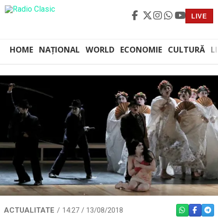
LIVE
HOME
NAȚIONAL
WORLD
ECONOMIE
CULTURĂ
L
ACTUALITATE
14:27 / 13/08/2018
WHATSAPP
FACEBO
TEL