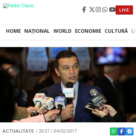
LIVE
HOME
NAȚIONAL
WORLD
ECONOMIE
CULTURĂ
L
ACTUALITATE
20:37 / 04/02/2017
WHATSAPP
FACEBO
TEL