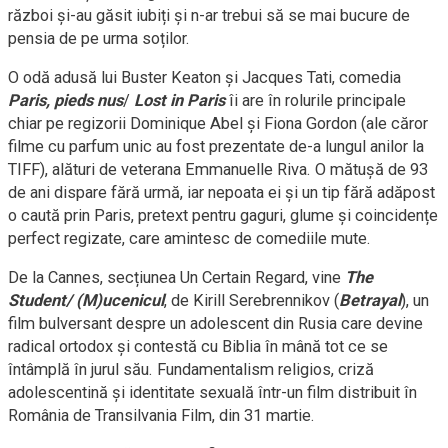
război și-au găsit iubiți și n-ar trebui să se mai bucure de
pensia de pe urma soților.
O odă adusă lui Buster Keaton și Jacques Tati, comedia
Paris, pieds nus
/
Lost in Paris
îi are în rolurile principale
chiar pe regizorii Dominique Abel și Fiona Gordon (ale căror
filme cu parfum unic au fost prezentate de-a lungul anilor la
TIFF), alături de veterana Emmanuelle Riva. O mătușă de 93
de ani dispare fără urmă, iar nepoata ei și un tip fără adăpost
o caută prin Paris, pretext pentru gaguri, glume și coincidențe
perfect regizate, care amintesc de comediile mute.
De la Cannes, secțiunea Un Certain Regard, vine
The
Student/ (M)ucenicul
, de Kirill Serebrennikov (
Betrayal
), un
film bulversant despre un adolescent din Rusia care devine
radical ortodox și contestă cu Biblia în mână tot ce se
întâmplă în jurul său. Fundamentalism religios, criză
adolescentină și identitate sexuală într-un film distribuit în
România de Transilvania Film, din 31 martie.