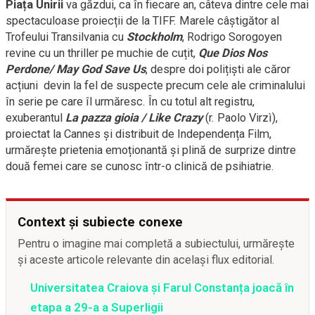
Piața Unirii
va găzdui, ca în fiecare an, câteva dintre cele mai
spectaculoase proiecții de la TIFF. Marele câștigător al
Trofeului Transilvania cu
Stockholm
, Rodrigo Sorogoyen
revine cu un thriller pe muchie de cuțit,
Que Dios Nos
Perdone/ May God Save Us
, despre doi polițiști ale căror
acțiuni devin la fel de suspecte precum cele ale criminalului
în serie pe care îl urmăresc. În cu totul alt registru,
exuberantul
La pazza gioia / Like Crazy
(r. Paolo Virzì),
proiectat la Cannes și distribuit de Independența Film,
urmărește prietenia emoționantă și plină de surprize dintre
două femei care se cunosc într-o clinică de psihiatrie.
Context și subiecte conexe
Pentru o imagine mai completă a subiectului, urmărește
și aceste articole relevante din același flux editorial.
Universitatea Craiova și Farul Constanța joacă în
etapa a 29-a a Superligii