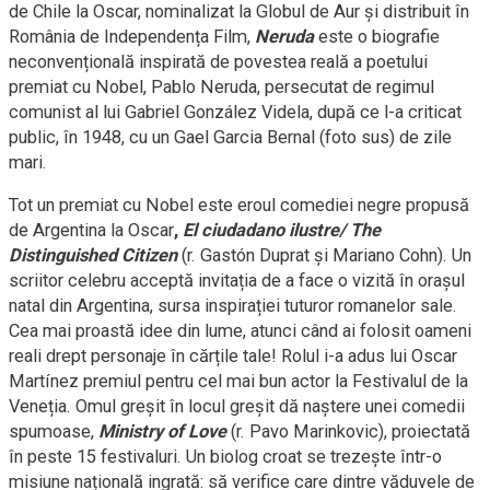
de Chile la Oscar, nominalizat la Globul de Aur și distribuit în
România de Independența Film,
Neruda
este o biografie
neconvențională inspirată de povestea reală a poetului
premiat cu Nobel, Pablo Neruda, persecutat de regimul
comunist al lui Gabriel González Videla, după ce l-a criticat
public, în 1948, cu un Gael Garcia Bernal (foto sus) de zile
mari.
Tot un premiat cu Nobel este eroul comediei negre propusă
de Argentina la Oscar
,
El ciudadano ilustre/ The
Distinguished Citizen
(r. Gastón Duprat și Mariano Cohn). Un
scriitor celebru acceptă invitația de a face o vizită în orașul
natal din Argentina, sursa inspirației tuturor romanelor sale.
Cea mai proastă idee din lume, atunci când ai folosit oameni
reali drept personaje în cărțile tale! Rolul i-a adus lui Oscar
Martínez premiul pentru cel mai bun actor la Festivalul de la
Veneția. Omul greșit în locul greșit dă naștere unei comedii
spumoase,
Ministry of Love
(r. Pavo Marinkovic), proiectată
în peste 15 festivaluri. Un biolog croat se trezește într-o
misiune națională ingrată: să verifice care dintre văduvele de