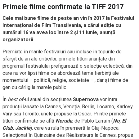
Primele filme confirmate la TIFF 2017
Cele mai bune filme de peste an vin în 2017 la Festivalul
Internațional de Film Transilvania, a cărui ediție cu
numărul 16 va avea loc între 2 și 11 iunie, anunță
organizatorii.
Premiate în marile festivaluri sau incluse în topurile de
sfârșit de an ale criticilor, primele titluri anunțate din
programul festivalului prefigurează o selecție eclectică, din
care nu vor lipsi filme ce abordează teme fierbinți ale
momentului – politică, religie, societate – , dar și filme de
gen cu cârlig la marele public.
În
best of
-ul anual din secțiunea
Supernova
vor intra
producții lansate la Cannes, Veneția, Berlin, Locarno, Karlovy
Vary sau Toronto, unele propuse la Oscar. Printre primele
titluri confirmate se află
Neruda
, de Pablo Larraín (
No, El
Club, Jackie
), care va rula în premieră la Cluj-Napoca.
Selecționat în Quinzaine des Réalisateurs la Cannes, propus