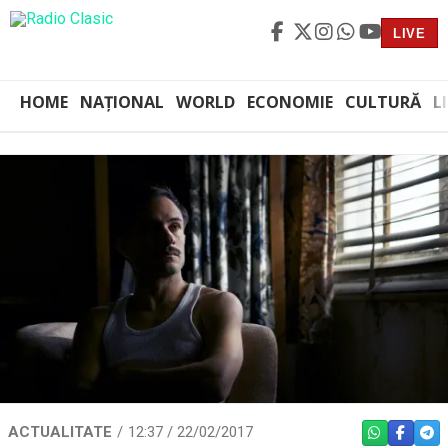
LIVE
HOME
NAȚIONAL
WORLD
ECONOMIE
CULTURĂ
L
ACTUALITATE
12:37 / 22/02/2017
WHATSAPP
FACEBO
TEL