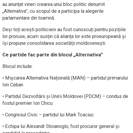
au anunțat vineri crearea unui bloc politic denumit
„Alternativa”, cu scopul de a participa la alegerile
parlamentare din toamnă.
Deși toți acești politicieni au fost cunoscuți pentru pozițiile
lor proruse, acum susțin că alianța lor este proeuropeană și
își propune consolidarea societății moldovenești.
Ce partide fac parte din blocul „Alternativa”
Blocul include:
• Mişcarea Alternativa Națională (MAN) – partidul primarului
Ion Ceban
• Partidul Dezvoltării și Unirii Moldovei (PDCM) – condus de
fostul premier Ion Chicu
• Congresul Civic – partidul lui Mark Tcaciuc
• Echipa lui Alexandr Stoianoglo, fost procuror general și