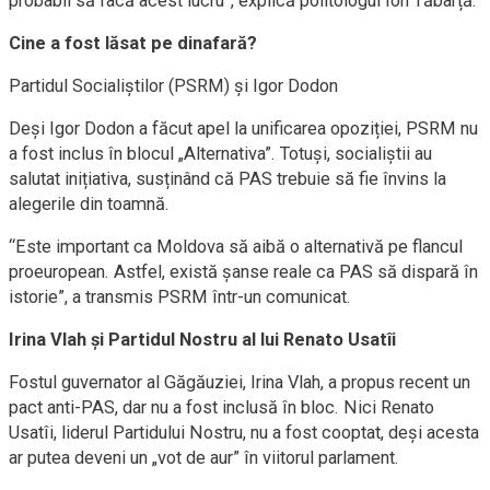
probabil să facă acest lucru”, explică politologul Ion Tăbârță.
Cine a fost lăsat pe dinafară?
Partidul Socialiștilor (PSRM) și Igor Dodon
Deși Igor Dodon a făcut apel la unificarea opoziției, PSRM nu
a fost inclus în blocul „Alternativa”. Totuși, socialiștii au
salutat inițiativa, susținând că PAS trebuie să fie învins la
alegerile din toamnă.
“Este important ca Moldova să aibă o alternativă pe flancul
proeuropean. Astfel, există șanse reale ca PAS să dispară în
istorie”, a transmis PSRM într-un comunicat.
Irina Vlah și Partidul Nostru al lui Renato Usatîi
Fostul guvernator al Găgăuziei, Irina Vlah, a propus recent un
pact anti-PAS, dar nu a fost inclusă în bloc. Nici Renato
Usatîi, liderul Partidului Nostru, nu a fost cooptat, deși acesta
ar putea deveni un „vot de aur” în viitorul parlament.