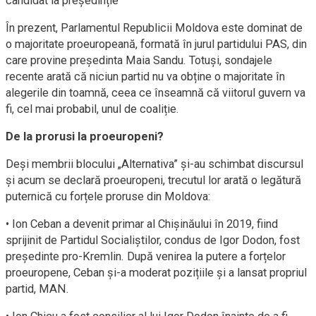
candidat la președinție
În prezent, Parlamentul Republicii Moldova este dominat de
o majoritate proeuropeană, formată în jurul partidului PAS, din
care provine președinta Maia Sandu. Totuși, sondajele
recente arată că niciun partid nu va obține o majoritate în
alegerile din toamnă, ceea ce înseamnă că viitorul guvern va
fi, cel mai probabil, unul de coaliție.
De la prorusi la proeuropeni?
Deși membrii blocului „Alternativa” și-au schimbat discursul
și acum se declară proeuropeni, trecutul lor arată o legătură
puternică cu forțele proruse din Moldova:
• Ion Ceban a devenit primar al Chișinăului în 2019, fiind
sprijinit de Partidul Socialiștilor, condus de Igor Dodon, fost
președinte pro-Kremlin. După venirea la putere a forțelor
proeuropene, Ceban și-a moderat pozițiile și a lansat propriul
partid, MAN.