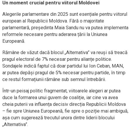
Un moment crucial pentru viitorul Moldovei
Alegerile parlamentare din 2025 sunt esențiale pentru viitorul
european al Republicii Moldova. Fără o majoritate
parlamentară, președinta Maia Sandu nu va putea implementa
reformele necesare pentru aderarea țării la Uniunea
Europeană.
Rămâne de văzut dacă blocul „Alternativa” va reuși să treacă
pragul electoral de 7% necesar pentru alianțe politice.
Sondajele indică faptul că doar partidul lui Ion Ceban, MAN,
ar putea depăși pragul de 5% necesar pentru partide, în timp
ce restul formațiunii rămâne sub semnul întrebării.
Într-un peisaj politic fragmentat, viitoarele alegeri ar putea
duce la formarea unui guvern de coaliție, iar cine va avea
cheia puterii va influența decisiv direcția Republicii Moldova
– fie spre Uniunea Europeană, fie spre o poziție mai ambiguă,
așa cum sugerează trecutul unora dintre liderii blocului
„Alternativa”.