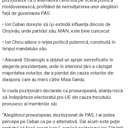
poziționeze ca o alternativă centristă pe scena politică
moldovenească, profitând de nemulțumirea unor alegători
față de guvernarea PAS.
• Ion Ceban dorește să își extindă influența dincolo de
Chișinău, unde partidul său, MAN, este bine cunoscut.
• Ion Chicu aduce o rețea politică puternică, construită în
timpul mandatului său.
• Alexandr Stoianoglo a obținut un sprijin semnificativ în
alegerile prezidențiale, unde în interiorul țării a câștigat
majoritatea voturilor, dar a pierdut din cauza voturilor din
diaspora, care au mers către Maia Sandu.
În ciuda poziționării declarate ca proeuropeană, alianța riscă
să îndepărteze electoratul pro-UE din cauza trecutului
prorusesc al membrilor săi.
“Alegătorul proeuropean, deziluzionat de PAS, l-ar putea
percepe pe Ceban ca pe o alternativă. Dar acum este puțin