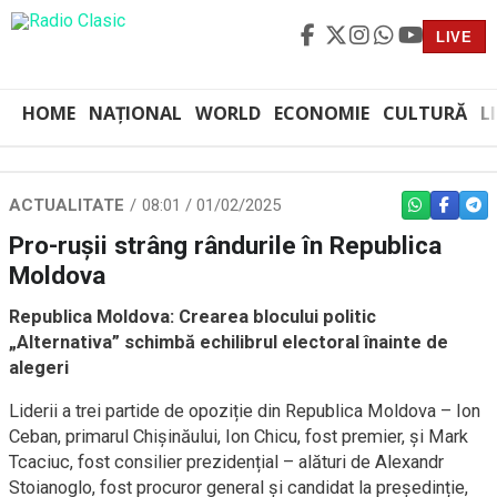
LIVE
HOME
NAȚIONAL
WORLD
ECONOMIE
CULTURĂ
L
ACTUALITATE
08:01 / 01/02/2025
WHATSAPP
FACEBO
TEL
Pro-rușii strâng rândurile în Republica
Moldova
Republica Moldova: Crearea blocului politic
„Alternativa” schimbă echilibrul electoral înainte de
alegeri
Liderii a trei partide de opoziție din Republica Moldova – Ion
Ceban, primarul Chișinăului, Ion Chicu, fost premier, și Mark
Tcaciuc, fost consilier prezidențial – alături de Alexandr
Stoianoglo, fost procuror general și candidat la președinție,