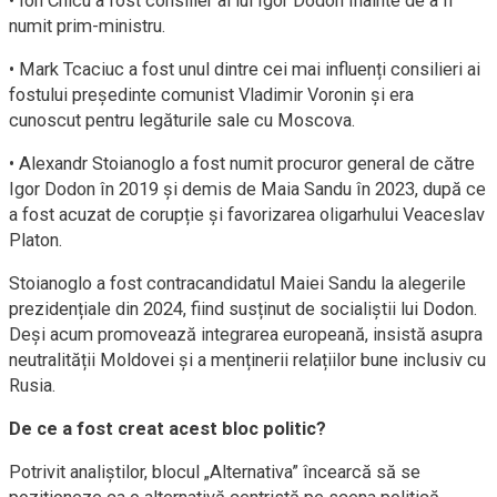
• Ion Chicu a fost consilier al lui Igor Dodon înainte de a fi
numit prim-ministru.
• Mark Tcaciuc a fost unul dintre cei mai influenți consilieri ai
fostului președinte comunist Vladimir Voronin și era
cunoscut pentru legăturile sale cu Moscova.
• Alexandr Stoianoglo a fost numit procuror general de către
Igor Dodon în 2019 și demis de Maia Sandu în 2023, după ce
a fost acuzat de corupție și favorizarea oligarhului Veaceslav
Platon.
Stoianoglo a fost contracandidatul Maiei Sandu la alegerile
prezidențiale din 2024, fiind susținut de socialiștii lui Dodon.
Deși acum promovează integrarea europeană, insistă asupra
neutralității Moldovei și a menținerii relațiilor bune inclusiv cu
Rusia.
De ce a fost creat acest bloc politic?
Potrivit analiștilor, blocul „Alternativa” încearcă să se