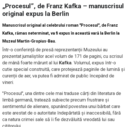
„Procesul”, de Franz Kafka – manuscrisul
original expus la Berlin
Manuscrisul original al celebrului roman "Procesul", de Franz
Kafka, rămas neterminat, va fi expus în această vară la Berlin la
Muzeul Martin-Gropius-Bau.
Într-o conferință de presă reprezentanții Muzeului au
prezentat jurnaliștilor acel volum de 171 de pagini, cu scrisul
de mână foarte mărunt al lui
Kafka
. Volumul, expus într-o
cutie special construită, care protejează paginile de lumină și
curenții de aer, va putea fi admirat de public începând de
vineri.
"Procesul", una dintre cele mai traduse cărți din literatura de
limbă germană, tratează subiecte precum frustrare și
sentimentul de alienare, spunând povestea unui bărbat care
este arestat de o autoritate îndepărtată și inaccesibilă, fără
ca natura crimei sale să îi fie dezvăluită vreodată lui sau
cititorului.