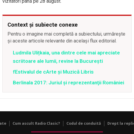
vizitatori până pe 28 august.
Context și subiecte conexe
Pentru o imagine mai completă a subiectului, urmărește
și aceste articole relevante din același flux editorial.
Ludmila Ulițkaia, una dintre cele mai apreciate
scriitoare ale lumii, revine la București
fEstivalul de cArte și Muzică Libris
Berlinala 2017: Juriul şi reprezentanţii României
tate
Cum ascult Radio Clasic?
Codul de conduită
Drept la repli