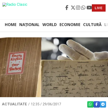
LIVE
HOME
NAȚIONAL
WORLD
ECONOMIE
CULTURĂ
L
ACTUALITATE
12:35 / 29/06/2017
WHATSAPP
FACEBO
TEL