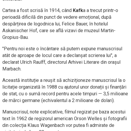
Cartea a fost scrisă în 1914, când
Kafk
a a trecut printr-o
perioadă dificilă din punct de vedere emoțional, după
despărțirea de logodnica lui, Felice Bauer, în hotelul
Askanischer Hof, care se află vizavi de muzeul Martin-
Gropius-Bau.
"Pentru noi este o încântare să putem expune manuscrisul
atât de aproape de locul care a declanșat scrierea lui", a
declarat Ulrich Raulff, directorul Arhivei Literare din orașul
Marbach.
Această instituție a reușit să achiziționeze manuscrisul la o
licitație organizată în 1988 cu ajutorul unor donații și finanțări
de stat, cu o sumă record pentru acele timpuri — 3,5 milioane
de mărci germane (echivalentul a 2 milioane de dolari).
Manuscrisul, note explicative, filmul regizat pe baza acestui
text în 1962 de regizorul american Orson Welles și fotografii
din colecția Klaus Wagenbach vor putea fi admirate de