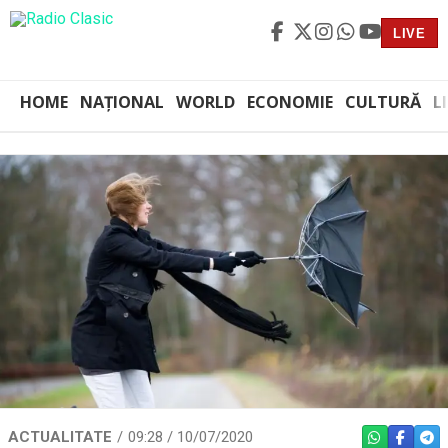
LIVE
HOME
NAȚIONAL
WORLD
ECONOMIE
CULTURĂ
L
ACTUALITATE
09:28 / 10/07/2020
WHATSAPP
FACEBO
TEL