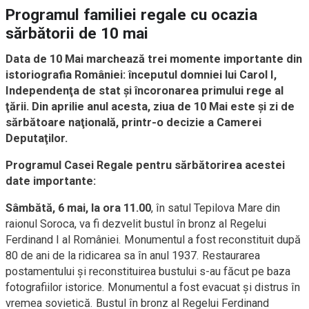
Programul familiei regale cu ocazia
sărbătorii de 10 mai
Data de 10 Mai marchează trei momente importante din
istoriografia României: începutul domniei lui Carol I,
Independenţa de stat şi încoronarea primului rege al
ţării. Din aprilie anul acesta, ziua de 10 Mai este şi zi de
sărbătoare naţională, printr-o decizie a Camerei
Deputaţilor.
Programul Casei Regale pentru sărbătorirea acestei
date importante:
Sâmbătă, 6 mai, la ora 11.00
, în satul Tepilova Mare din
raionul Soroca, va fi dezvelit bustul în bronz al Regelui
Ferdinand I al României. Monumentul a fost reconstituit după
80 de ani de la ridicarea sa în anul 1937. Restaurarea
postamentului şi reconstituirea bustului s-au făcut pe baza
fotografiilor istorice. Monumentul a fost evacuat şi distrus în
vremea sovietică. Bustul în bronz al Regelui Ferdinand