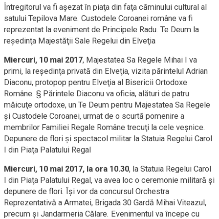
Întregitorul va fi aşezat în piaţa din faţa căminului cultural al
satului Tepilova Mare. Custodele Coroanei române va fi
reprezentat la eveniment de Principele Radu. Te Deum la
reşedinţa Majestăţii Sale Regelui din Elveţia
Miercuri, 10 mai 2017
, Majestatea Sa Regele Mihai I va
primi, la reşedinţa privată din Elveţia, vizita părintelul Adrian
Diaconu, protopop pentru Elveţia al Bisericii Ortodoxe
Române. § Părintele Diaconu va oficia, alături de patru
măicuţe ortodoxe, un Te Deum pentru Majestatea Sa Regele
şi Custodele Coroanei, urmat de o scurtă pomenire a
membrilor Familiei Regale Române trecuţi la cele veşnice.
Depunere de flori şi spectacol militar la Statuia Regelui Carol
I din Piaţa Palatului Regal
Miercuri, 10 mai 2017, la ora 10.30
, la Statuia Regelui Carol
I din Piaţa Palatului Regal, va avea loc o ceremonie militară şi
depunere de flori. Îşi vor da concursul Orchestra
Reprezentativă a Armatei, Brigada 30 Gardă Mihai Viteazul,
precum şi Jandarmeria Călare. Evenimentul va începe cu