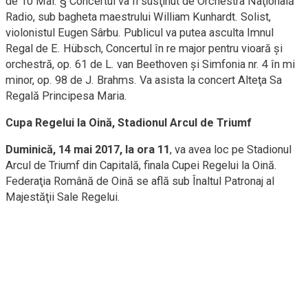
de 10 Mai. § Concertul va fi susţinut de Orchestra Naţională
Radio, sub bagheta maestrului William Kunhardt. Solist,
violonistul Eugen Sârbu. Publicul va putea asculta Imnul
Regal de E. Hübsch, Concertul în re major pentru vioară şi
orchestră, op. 61 de L. van Beethoven şi Simfonia nr. 4 în mi
minor, op. 98 de J. Brahms. Va asista la concert Alteţa Sa
Regală Principesa Maria.
Cupa Regelui la Oină, Stadionul Arcul de Triumf
Duminică, 14 mai 2017, la ora 11
, va avea loc pe Stadionul
Arcul de Triumf din Capitală, finala Cupei Regelui la Oină.
Federaţia Română de Oină se află sub Înaltul Patronaj al
Majestăţii Sale Regelui.