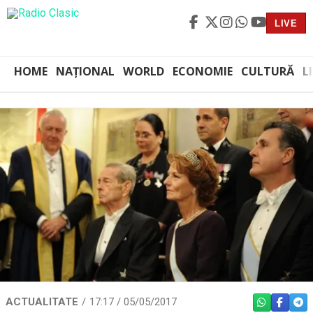
LIVE
HOME
NAȚIONAL
WORLD
ECONOMIE
CULTURĂ
L
ACTUALITATE
17:17 / 05/05/2017
WHATSAPP
FACEBO
TEL