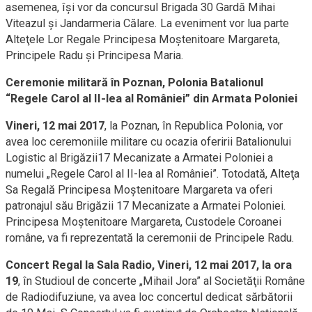
asemenea, îşi vor da concursul Brigada 30 Gardă Mihai
Viteazul şi Jandarmeria Călare. La eveniment vor lua parte
Alteţele Lor Regale Principesa Moştenitoare Margareta,
Principele Radu şi Principesa Maria.
Ceremonie militară în Poznan, Polonia Batalionul
“Regele Carol al II-lea al României” din Armata Poloniei
Vineri, 12 mai 2017
, la Poznan, în Republica Polonia, vor
avea loc ceremoniile militare cu ocazia oferirii Batalionului
Logistic al Brigăzii17 Mecanizate a Armatei Poloniei a
numelui „Regele Carol al II-lea al României”. Totodată, Alteţa
Sa Regală Principesa Moştenitoare Margareta va oferi
patronajul său Brigăzii 17 Mecanizate a Armatei Poloniei.
Principesa Moştenitoare Margareta, Custodele Coroanei
române, va fi reprezentată la ceremonii de Principele Radu.
Concert Regal la Sala Radio, Vineri, 12 mai 2017, la ora
19
, în Studioul de concerte „Mihail Jora” al Societăţii Române
de Radiodifuziune, va avea loc concertul dedicat sărbătorii