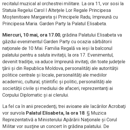
recitalul muzical al orchestrei militare. La ora 11, vor sosi la
Statuia Regelui Carol I Alteţele Lor Regale Principesa
Moştenitoare Margareta şi Principele Radu, împreună cu
Principesa Maria. Garden Party la Palatul Elisabeta.
Miercuri, 10 mai, ora 17.00
, grădina Palatului Elisabeta va
găzdui evenimentul Garden Party cu ocazia sărbătorii
naţionale de 10 Mai. Familia Regală va ieşi la balconul
palatului pentru a saluta invitaţii, la ora 17. Evenimentul,
devenit tradiţie, va aduce împreună invitaţi, din toate judeţele
ţării şi din Republica Moldova, personalităţi ale autorităţii
politice centrale şi locale, personalităţi ale mediilor
academic, cultural, ştiintific şi politic, personalităţi ale
societăţii civile şi mediului de afaceri, reprezentanţi ai
Corpului Diplomatic şi ai clerului.
La fel ca în anii precedenţi, trei avioane ale Iacărilor Acrobaţi
vor survola
Palatul Elisabeta, la ora 18
. § Muzica
Reprezentativă a Ministerului Apărării Naţionale şi Corul
Militar vor susţine un concert în grădina palatului. De