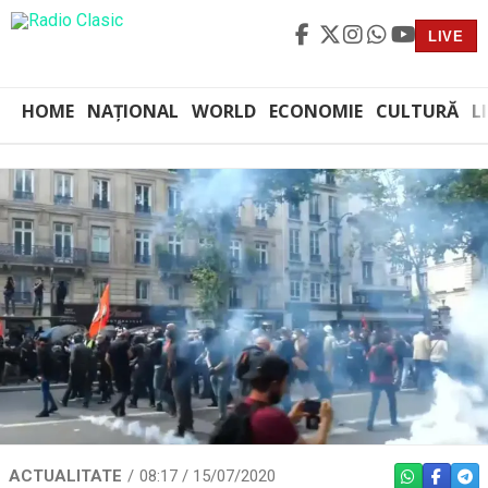
LIVE
HOME
NAȚIONAL
WORLD
ECONOMIE
CULTURĂ
L
ACTUALITATE
08:17 / 15/07/2020
WHATSAPP
FACEBO
TEL