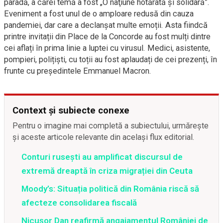
paradă, a cărei temă a fost „O naţiune hotărâtă şi solidară”.
Eveniment a fost unul de o amploare redusă din cauza
pandemiei, dar care a declanșat multe emoții. Asta fiindcă
printre invitații din Place de la Concorde au fost mulți dintre
cei aflați în prima linie a luptei cu virusul. Medici, asistente,
pompieri, polițiști, cu toții au fost aplaudați de cei prezenți, în
frunte cu președintele Emmanuel Macron.
Context și subiecte conexe
Pentru o imagine mai completă a subiectului, urmărește
și aceste articole relevante din același flux editorial.
Conturi rusești au amplificat discursul de
extremă dreaptă în criza migrației din Ceuta
Moody’s: Situația politică din România riscă să
afecteze consolidarea fiscală
Nicușor Dan reafirmă angajamentul României de