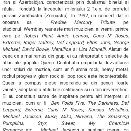
Iran şi Azerbaidjan, caracterizată prin dualismul binelui şi
răului,
fondată la începutul mileniului 2 î.e.n. de profetul
persan Zarathustra (Zoroastru). In 1992, un concert dat in
onoarea sa –
Freddie Mercury Tribute
, pe
stadionul
Wembley reuneste mari muzicieni ai vremii, printre
care pe
Robert Plant, Annie Lennox, Guns N’ Roses,
Extreme, Roger Daltrey, Def Leppard, Elton John, George
Michael, David Bowie, Metallica
si
Liza Minnelli.
Alaturi de
ceea ce a mai ramas din grup, ei au intrepretat o selectie de
titluri ale grupului Queen. Contributia grupului la dezvoltarea
unor stiluri de muzica, cum ar fi
arena rock
, heavy metal,
rockul progresiv, glam rock si
pop rock
este incontestabila.
Queen a compus piese inspirandu-se din genuri foarte
variate, adoptand o atitudine malitioasa si un ton ireverentios.
Ei au constituit surse de inspiratie pentru alti interpreti si
muzicieni, cum ar fi
Ben Folds Five, The Darkness, Def
Leppard, Extreme, Guns N’ Roses, Kansas, Metallica,
Michael Jackson, Muse, Mika, Nirvana, The Smashing
Pumpkins, Styx, Sweet, My Chemical
Romance
etc.
Michael Jackson
a sustinut mereu ca