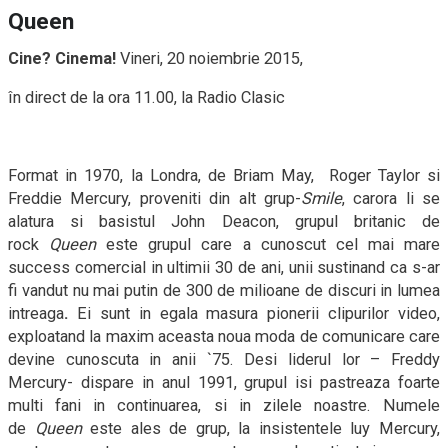
Queen
Cine? Cinema!
Vineri, 20 noiembrie 2015,
în direct de la ora 11.00, la Radio Clasic
Format in 1970, la Londra, de Briam May,
Roger Taylor si
Freddie Mercury, proveniti din alt grup-
Smile
, carora li se
alatura si basistul John Deacon,
grupul britanic de
rock
Queen
este grupul care a cunoscut cel mai mare
success comercial in ultimii 30 de ani, unii sustinand ca s-ar
fi vandut nu mai putin de 300 de milioane de discuri in lumea
intreaga
.
Ei sunt in egala masura pionerii clipurilor video,
exploatand la maxim aceasta noua moda de comunicare care
devine cunoscuta in anii `75. Desi liderul lor – Freddy
Mercury- dispare in anul 1991, grupul isi pastreaza foarte
multi fani in continuarea, si in zilele noastre. Numele
de
Queen
este ales de grup, la insistentele luy Mercury,