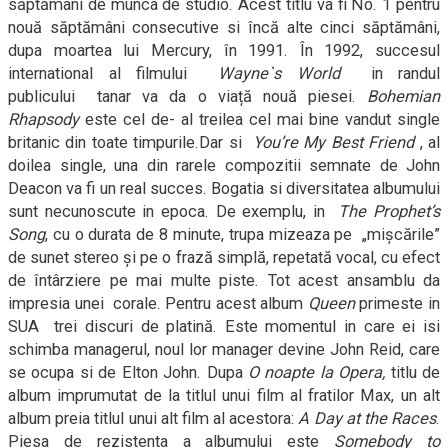
săptămâni de munca de studio. Acest titlu va fi No. 1 pentru
nouă săptămâni consecutive si încă alte cinci săptămâni,
dupa moartea lui Mercury, în 1991. În 1992, succesul
international al filmului
Wayne`s World
in randul
publicului
tanar va da o via
ț
ă nouă piesei.
Bohemian
Rhapsody
este cel de- al treilea cel mai bine vandut single
britanic din toate timpurile.Dar si
You’re My Best Friend
, al
doilea single, una din rarele compozitii semnate de John
Deacon va fi un real succes. Bogatia si diversitatea albumului
sunt necunoscute in epoca. De exemplu, in
The Prophet’s
Song
, cu o durata de 8 minute, trupa mizeaza pe
„mi
ș
cările”
de sunet stereo
ș
i pe o frază simplă, repetată vocal, cu efect
de întârziere pe mai multe piste. Tot acest ansamblu da
impresia unei
corale. Pentru acest album
Queen
primeste in
SUA
trei discuri de platină. Este momentul in care ei isi
schimba managerul, noul lor manager devine John Reid, care
se ocupa si de Elton John. Dupa
O noapte la Opera,
titlu de
album imprumutat de la titlul unui film al fratilor Max, un alt
album preia titlul unui alt film al acestora:
A Day at the Races
.
Piesa de rezistenta a albumului este
Somebody to