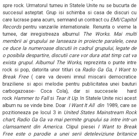
spre rock. Urmatorul turneu in Statele Unite nu se bucurta de
succesul asteptat. Grup isi schimba si casa de discuri cu
care lucrase pana acum, semnand un contract cu
EMI/Capitol
Records
pentru vanzarile internationale. Renunta o vreme la
turnee, dar inregistreaza albumul
The Works.
Mai multi
membrii ai grupului se lanseaza in proiecte paralele, ceea
ce duce la numeroase discutii in cadrul grupului, legate de
o posibila despartire, discutii care vor dura atat timp cat va
exista grupul. Albumul
The Works
, reprezinta o punte intre
rock si pop, datorita unor titluri ca
Radio Ga Ga
,
I Want to
Break Free
( care va deveni imnul miscarii democratice
braziliene si apoi melodie pentru publicitatea unei bauturi
carbogazoase- Coca Cola), dar si succesele
hard
rock
Hammer to Fall
si
Tear it Up
. In Statele Unite nici acest
album nu se vinde bine. Doar
I Want It All
din
1989, care se
pozitioneaza pe locul 3 in
United States Mainstream Rock
chart
,
Radio Ga Ga
va mai permite grupului sa intre intr-un
clamsament din America
.
Clipul piesei
I Want to Break
Free
este o parodie a unei serii de
televiziune britanice