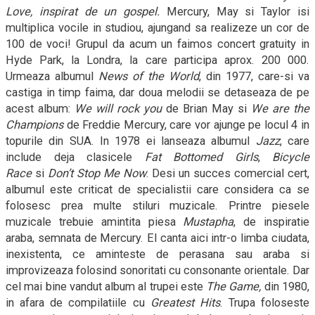
Love,
inspirat de un gospel
.
Mercury, May si Taylor isi
multiplica vocile in studiou, ajungand sa realizeze un cor de
100 de voci! Grupul da acum un faimos concert gratuity in
Hyde Park, la Londra, la care participa aprox. 200 000.
Urmeaza albumul
News of the World
, din 1977, care-si va
castiga in timp faima, dar doua melodii se detaseaza de pe
acest album:
We will rock you
de Brian May si
We are the
Champions
de Freddie Mercury, care vor ajunge pe locul 4 in
topurile din SUA. In 1978 ei lanseaza albumul
Jazz
, care
include deja clasicele
Fat Bottomed Girls
,
Bicycle
Race
si
Don’t Stop Me Now
. Desi un succes comercial cert,
albumul este criticat de specialistii care considera ca se
folosesc prea multe stiluri muzicale. Printre piesele
muzicale trebuie amintita piesa
Mustapha
, de inspiratie
araba, semnata de Mercury. El canta aici intr-o limba ciudata,
inexistenta, ce aminteste de perasana sau araba si
improvizeaza folosind sonoritati cu consonante orientale. Dar
cel mai bine vandut album al trupei este
The Game,
din 1980,
in afara de compilatiile cu
Greatest Hits
. Trupa foloseste