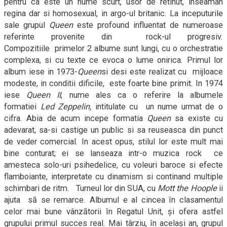
pentru ca este un nume scurt, usor de retinut, inseaman
regina dar si homosexual, in argo-ul britanic. La inceputurile
sale grupul
Queen
este profound influentat de numeroase
referinte provenite din
rock-ul progresiv.
Compozitiile
primelor 2 albume sunt lungi, cu o orchestratie
complexa, si cu texte ce evoca o lume onirica. Primul lor
album iese in 1973-
Queen
si desi este realizat cu
mijloace
modeste, in conditii dificile,
este foarte bine primit. In 1974
iese
Queen II
, nume ales ca o referire la albumele
formatiei
Led Zeppelin,
intitulate cu
un nume urmat de o
cifra. Abia de acum incepe formatia
Queen
sa existe cu
adevarat, sa-si castige un public si sa reuseasca din punct
de veder comercial. In acest opus, stilul lor este mult mai
bine conturat; ei se lanseaza intr-o muzica rock
ce
amesteca solo-uri psihedelice, cu voleuri baroce si efecte
flamboiante, interpretate cu dinamism si continand multiple
schimbari de ritm.
Turneul lor din S
UA, cu
Mott the Hoople
ii
ajuta
să se remarce. Albumul e al cincea în clasamentul
celor mai bune vânzătorii în Regatul Unit,
ș
i ofera astfel
grupului primul succes real. Mai târziu, în acela
ș
i an, grupul