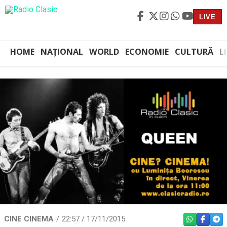
LIVE
HOME
NAȚIONAL
WORLD
ECONOMIE
CULTURĂ
L
CINE CINEMA
22:57 / 17/11/2015
WHATSAPP
FACEBO
TEL