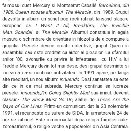
faimosul duet Mercury si Montserrat Caballé
Barcelona,
din
1988,
Queen
scoate albumul
The Miracle
, din
1989. Grupul
dezvolta in album un sunet pop rock rafinat, lansand slagare
europene ca
I Want It All
,
Breakthru
,
The Invisible
Man
,
Scandal
si
The Miracle
. Albumul constituie in egala
masura o schimbare de orientare in filozofia de a compune a
grupului. Piesele devine creatii colective, grupul Queen in
ansamblul sau este creditat ca autor al pieselor. La sfarsitul
anilor `80, zvonurile cu privire la infestarea
cu HIV a lui
Freddie Mercury devin tot mai dese, desi grupul desminte si
incearca sa-si continue activitatea. In 1991 apare, pe langa
alte reeditari, un nou album:
Innuendo
. Desi sanatatea sa este
din ce in ce mai subreda, Mercury continua sa lucreze
piesele:
Innuendo
,
I’m Going Slightly Mad
sau imnul, devenit
classic-
The Show Must Go On
, alaturi de
These Are the
Days of Our Lives
. Printr-un comunicat, dat la 23 noiembrie
1991, el recunoaste ca sufera de SIDA. In urmatoarele 24 de
ore se sitinge! Este inmormantat dupa religia familiei sale-
zoroastrismul, o religie veche a popoarelor din Asia Centrală,