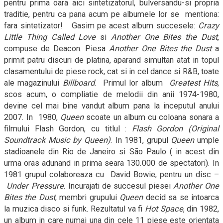
pentru prima oara aici sintetizatorul, bulversandu-si propria
traditie, pentru ca pana acum pe albumele lor se
mentiona:
fara sintetizator!
Gasim pe acest album succesele:
Crazy
Little Thing Called Love
si
Another One Bites the Dust
,
compuse de Deacon. Piesa
Another One Bites the Dust
a
primit patru discuri de platina, aparand simultan atat in topul
clasamentului de piese rock, cat si in cel dance si R&B, toate
ale magazinului
Billboard
.
Primul lor album
Greatest Hits
,
scos acum, o compliatie de melodii din anii 1974-1980,
devine cel mai bine vandut album pana la inceputul anului
2007. In
1980,
Queen
scoate un album cu coloana sonara a
filmului Flash Gordon, cu titlul :
Flash Gordon (Original
Soundtrack Music by Queen)
. In 1981, grupul
Queen
umple
stadioanele din Rio de Janeiro si São Paulo ( in acest din
urma oras adunand in prima seara 130.000 de spectatori). In
1981 grupul colaboreaza cu
David Bowie, pentru un disc –
Under Pressure
. Incurajati de succesul piesei
Another One
Bites the Dust
, membri grupului
Queen
decid sa se intoarca
la muzica disco si funk. Rezultatul va fi
Hot Space
, din 1982,
un album in care numai una din cele 11 piese este orientata