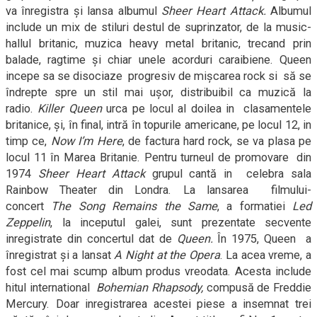
va înregistra
ș
i lansa albumul
Sheer Heart Attack.
Albumul
include un mix de stiluri destul de suprinzator, de la music-
hallul britanic, muzica heavy metal britanic, trecand prin
balade, ragtime
ș
i chiar unele acorduri caraibiene. Queen
incepe sa se disociaze
progresiv de mi
ș
carea rock si
să se
îndrepte spre un stil mai u
ș
or, distribuibil ca muzică la
radio.
Killer Queen
urca pe locul al doilea in
clasamentele
britanice,
ș
i, în final, intră în topurile americane, pe locul 12, in
timp ce,
Now I’m Here
,
de factura hard rock, se va plasa pe
locul
11
în Marea Britanie. Pentru turneul de promovare
din
1974
Sheer Heart Attack
grupul cantă in
celebra sala
Rainbow Theater din Londra. La lansarea
filmului-
concert
The Song Remains the Same
, a formatiei
Led
Zeppelin
, la inceputul galei, sunt prezentate secvente
inregistrate din concertul dat de
Queen.
În 1975, Queen
a
înregistrat
ș
i a lansat
A Night at the Opera
. La acea vreme, a
fost cel mai scump album produs vreodata. Acesta include
hitul international
Bohemian Rhapsody,
compusă de Freddie
Mercury. Doar inregistrarea acestei piese a insemnat trei