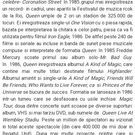
celebr
e-
Coronation Street
. In 1985 grupul mai inregistreaza
un record- in cadrul, unei aparitii la Festivalul de muzica rcok
de la Rio,
Queen
umple de 2 ori un stadion de 325.000 de
locuri. Ei inregistreaza single-ul
One Vision
cu o piesa rapida,
bazata pe interpretarea la chitara a celor patru, piesa ca va fi
utilizata pentru filmul
Iron Eagle
, 1986. De altfel peste 240 de
filme si seriale au incluse in banda de sunet piese muzicale
compuse si interpretate de formatia
Queen
. In 1985 Freddie
Mercury scoate primul sau album solo-
Mr. Bad Guy
.
In
1986,
Queen
inregistreaza albumul
A Kind of Magic
, care
contine mai multe titluri destinate filmului
Highlander
.
Albumul amintit si single-urile
A Kind of Magic
,
Friends Will
Be Friends
,
Who Wants to Live Forever,
ca
si
Princes of the
Universe
se bucura de succes. Formatia se lanseaza in 1986
intr-un turneu care se desfasoara cu usile inchise:
Magic
Tour
; doua dintre concerte sunt scoase pe diverse suporturi:
album, VHS si mai tarziu DVD, sub numele de
Queen Live At
Wembley Stadiu
. Peste un million de spectatori au vizionat
in total aceste spectacole (din care 400.000 de mii doar in
Regatul Unit). Dupa mai multe proiecte, printre care si