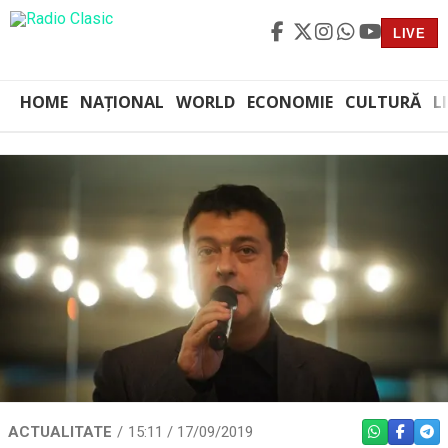
LIVE
HOME
NAȚIONAL
WORLD
ECONOMIE
CULTURĂ
L
ACTUALITATE
15:11 / 17/09/2019
WHATSAPP
FACEBO
TEL