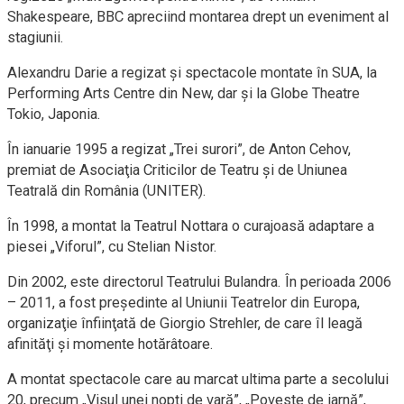
Shakespeare, BBC apreciind montarea drept un eveniment al
stagiunii.
Alexandru Darie a regizat şi spectacole montate în SUA, la
Performing Arts Centre din New, dar şi la Globe Theatre
Tokio, Japonia.
În ianuarie 1995 a regizat „Trei surori”, de Anton Cehov,
premiat de Asociaţia Criticilor de Teatru şi de Uniunea
Teatrală din România (UNITER).
În 1998, a montat la Teatrul Nottara o curajoasă adaptare a
piesei „Viforul”, cu Stelian Nistor.
Din 2002, este directorul Teatrului Bulandra. În perioada 2006
– 2011, a fost preşedinte al Uniunii Teatrelor din Europa,
organizaţie înfiinţată de Giorgio Strehler, de care îl leagă
afinităţi şi momente hotărâtoare.
A montat spectacole care au marcat ultima parte a secolului
20, precum „Visul unei nopţi de vară”, „Poveste de iarnă”,