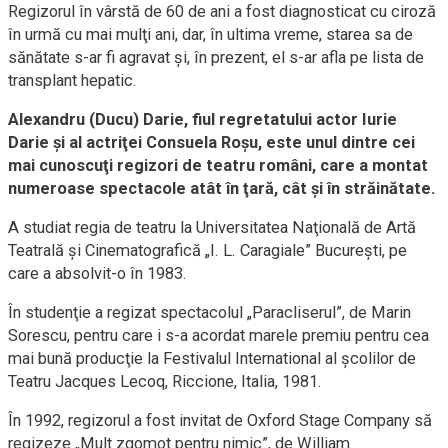
Regizorul în vârstă de 60 de ani a fost diagnosticat cu ciroză
în urmă cu mai mulţi ani, dar, în ultima vreme, starea sa de
sănătate s-ar fi agravat şi, în prezent, el s-ar afla pe lista de
transplant hepatic.
Alexandru (Ducu) Darie, fiul regretatului actor Iurie
Darie şi al actriţei Consuela Roşu, este unul dintre cei
mai cunoscuţi regizori de teatru români, care a montat
numeroase spectacole atât în ţară, cât şi în străinătate.
A studiat regia de teatru la Universitatea Naţională de Artă
Teatrală şi Cinematografică „I. L. Caragiale” Bucureşti, pe
care a absolvit-o în 1983.
În studenţie a regizat spectacolul „Paracliserul”, de Marin
Sorescu, pentru care i s-a acordat marele premiu pentru cea
mai bună producţie la Festivalul International al şcolilor de
Teatru Jacques Lecoq, Riccione, Italia, 1981.
În 1992, regizorul a fost invitat de Oxford Stage Company să
regizeze „Mult zgomot pentru nimic”, de William