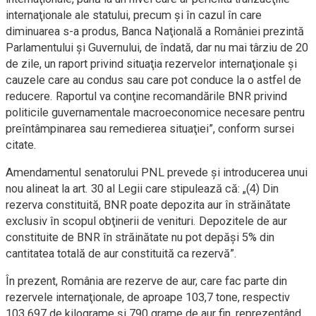
internaţionale ale statului, precum şi în cazul în care
diminuarea s-a produs, Banca Naţională a României prezintă
Parlamentului şi Guvernului, de îndată, dar nu mai târziu de 20
de zile, un raport privind situaţia rezervelor internaţionale şi
cauzele care au condus sau care pot conduce la o astfel de
reducere. Raportul va conţine recomandările BNR privind
politicile guvernamentale macroeconomice necesare pentru
preîntâmpinarea sau remedierea situaţiei”, conform sursei
citate.
Amendamentul senatorului PNL prevede şi introducerea unui
nou alineat la art. 30 al Legii care stipulează că: „(4) Din
rezerva constituită, BNR poate depozita aur în străinătate
exclusiv în scopul obţinerii de venituri. Depozitele de aur
constituite de BNR în străinătate nu pot depăşi 5% din
cantitatea totală de aur constituită ca rezervă”.
În prezent, România are rezerve de aur, care fac parte din
rezervele internaţionale, de aproape 103,7 tone, respectiv
103.697 de kilograme şi 790 grame de aur fin, reprezentând