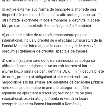
a) aur deţinut în tezaur în ţară sau depozitat în străinătate;
b) active externe, sub formă de bancnote şi monede sau
disponibil în conturi la bănci sau la alte instituţii financiare în
străinătate, exprimate în acele monede şi deţinute în acele
ţări, pe care le stabileşte Banca Naţională a României;
c) orice alte active de rezervă, recunoscute pe plan
internaţional, inclusiv dreptul de a efectual cumpărături de la
Fondul Monetar Internaţional în cadrul tranşei de rezervă,
precum şi deţinerile de drepturi speciale de tragere;
d) cambii (act prin care cel care semnează se obligă să
plătească, necondiţionat, la un anumit termen şi într-un
anume loc, o sumă de bani, definiţie DEX, – n.r.), cecuri, bilete
de ordin, precum şi obligaţiuni şi alte valori mobiliare,
negociabile sau nu, emise sau garantate de persoane juridice
nerezidente, clasificate în primele categorii de către
agenţiile de apreciere a riscurilor, recunoscute pe plan
internaţional, exprimate şi plătibile în valută în locuri
acceptabile pentru Banca Naţională a României;