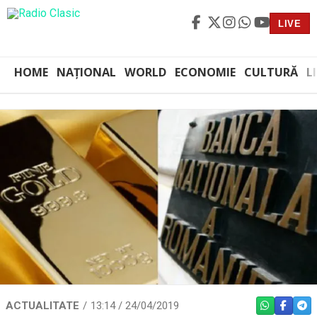
LIVE
HOME
NAȚIONAL
WORLD
ECONOMIE
CULTURĂ
L
ACTUALITATE
13:14 / 24/04/2019
WHATSAPP
FACEBO
TEL