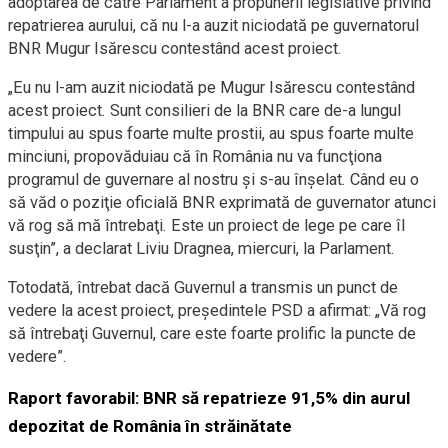
adoptarea de către Parlament a propunerii legislative privind
repatrierea aurului, că nu l-a auzit niciodată pe guvernatorul
BNR Mugur Isărescu contestând acest proiect.
„Eu nu l-am auzit niciodată pe Mugur Isărescu contestând
acest proiect. Sunt consilieri de la BNR care de-a lungul
timpului au spus foarte multe prostii, au spus foarte multe
minciuni, propovăduiau că în România nu va funcţiona
programul de guvernare al nostru şi s-au înşelat. Când eu o
să văd o poziţie oficială BNR exprimată de guvernator atunci
vă rog să mă întrebaţi. Este un proiect de lege pe care îl
susţin”, a declarat Liviu Dragnea, miercuri, la Parlament.
Totodată, întrebat dacă Guvernul a transmis un punct de
vedere la acest proiect, preşedintele PSD a afirmat: „Vă rog
să întrebaţi Guvernul, care este foarte prolific la puncte de
vedere”.
Raport favorabil: BNR să repatrieze 91,5% din aurul
depozitat de România în străinătate