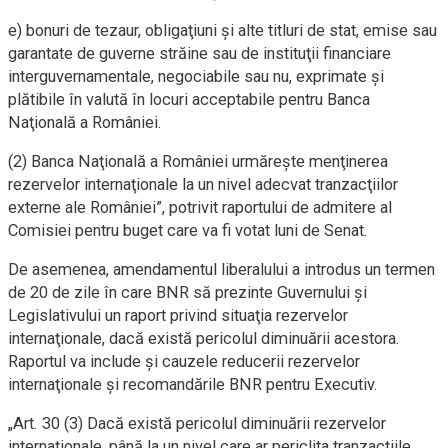
e) bonuri de tezaur, obligaţiuni şi alte titluri de stat, emise sau
garantate de guverne străine sau de instituţii financiare
interguvernamentale, negociabile sau nu, exprimate şi
plătibile în valută în locuri acceptabile pentru Banca
Naţională a României.
(2) Banca Naţională a României urmăreşte menţinerea
rezervelor internaţionale la un nivel adecvat tranzacţiilor
externe ale României”, potrivit raportului de admitere al
Comisiei pentru buget care va fi votat luni de Senat.
De asemenea, amendamentul liberalului a introdus un termen
de 20 de zile în care BNR să prezinte Guvernului şi
Legislativului un raport privind situaţia rezervelor
internaţionale, dacă există pericolul diminuării acestora.
Raportul va include şi cauzele reducerii rezervelor
internaţionale şi recomandările BNR pentru Executiv.
„Art. 30 (3) Dacă există pericolul diminuării rezervelor
internaţionale, până la un nivel care ar periclita tranzacţiile