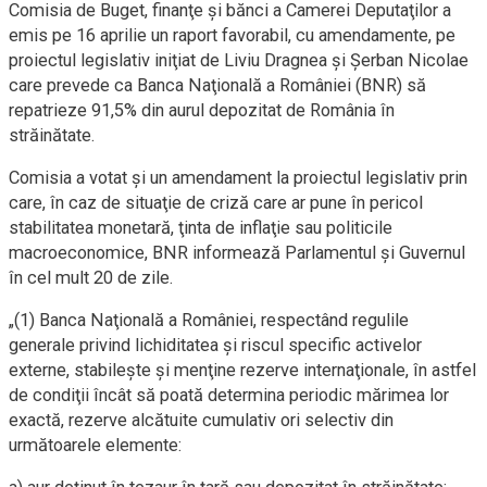
Comisia de Buget, finanţe şi bănci a Camerei Deputaţilor a
emis pe 16 aprilie un raport favorabil, cu amendamente, pe
proiectul legislativ iniţiat de Liviu Dragnea şi Şerban Nicolae
care prevede ca Banca Naţională a României (BNR) să
repatrieze 91,5% din aurul depozitat de România în
străinătate.
Comisia a votat şi un amendament la proiectul legislativ prin
care, în caz de situaţie de criză care ar pune în pericol
stabilitatea monetară, ţinta de inflaţie sau politicile
macroeconomice, BNR informează Parlamentul şi Guvernul
în cel mult 20 de zile.
„(1) Banca Naţională a României, respectând regulile
generale privind lichiditatea şi riscul specific activelor
externe, stabileşte şi menţine rezerve internaţionale, în astfel
de condiţii încât să poată determina periodic mărimea lor
exactă, rezerve alcătuite cumulativ ori selectiv din
următoarele elemente: