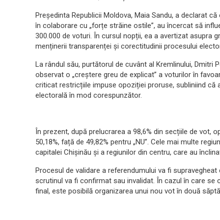
Președinta Republicii Moldova, Maia Sandu, a declarat că 
în colaborare cu „forțe străine ostile”, au încercat să inf
300.000 de voturi. În cursul nopții, ea a avertizat asupra gr
menținerii transparenței și corectitudinii procesului elector
La rândul său, purtătorul de cuvânt al Kremlinului, Dmitri P
observat o „creștere greu de explicat” a voturilor în favo
criticat restricțiile impuse opoziției proruse, subliniind
electorală în mod corespunzător.
În prezent, după prelucrarea a 98,6% din secțiile de vot, 
50,18%, față de 49,82% pentru „NU”. Cele mai multe regiuni 
capitalei Chișinău și a regiunilor din centru, care au înclin
Procesul de validare a referendumului va fi supravegheat
scrutinul va fi confirmat sau invalidat. În cazul în care se
final, este posibilă organizarea unui nou vot în două săpt