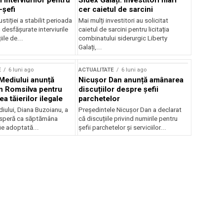
 interviurilor pentru
Sidex Galați: Investitori mari
-șefi
cer caietul de sarcini
stiției a stabilit perioada
Mai mulți investitori au solicitat
i desfășurate interviurile
caietul de sarcini pentru licitația
ile de...
combinatului siderurgic Liberty
Galați,...
E
6 luni ago
ACTUALITATE
6 luni ago
 Mediului anunță
Nicușor Dan anunță amânarea
n Romsilva pentru
discuțiilor despre șefii
 tăierilor ilegale
parchetelor
iului, Diana Buzoianu, a
Președintele Nicușor Dan a declarat
 speră ca săptămâna
că discuțiile privind numirile pentru
fie adoptată...
șefii parchetelor și serviciilor...