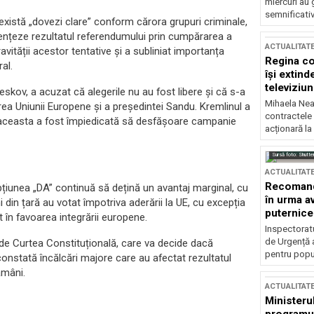
miercuri au 
semnificati
există „dovezi clare” conform cărora grupuri criminale,
luențeze rezultatul referendumului prin cumpărarea a
ACTUALITAT
avității acestor tentative și a subliniat importanța
Regina co
al.
își extind
televiziun
eskov, a acuzat că alegerile nu au fost libere și că s-a
Mihaela Nea
area Uniunii Europene și a președintei Sandu. Kremlinul a
contractele 
 că aceasta a fost împiedicată să desfășoare campanie
acționară la
Sursă foto: Shutte
ACTUALITAT
Recomandă
opțiunea „DA” continuă să dețină un avantaj marginal, cu
în urma av
din țară au votat împotriva aderării la UE, cu excepția
puternice
at în favoarea integrării europene.
Inspectoratu
de Urgență 
 de Curtea Constituțională, care va decide dacă
pentru popula
 constată încălcări majore care au afectat rezultatul
ămâni.
ACTUALITAT
Ministerul