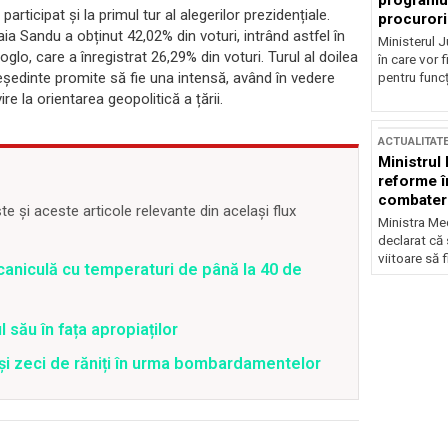
programul
rticipat și la primul tur al alegerilor prezidențiale.
procurori
 Sandu a obținut 42,02% din voturi, intrând astfel în
Ministerul Ju
oglo, care a înregistrat 26,29% din voturi. Turul al doilea
în care vor f
eședinte promite să fie una intensă, având în vedere
pentru funcți
e la orientarea geopolitică a țării.
ACTUALITAT
Ministrul
reforme î
combaterea
 și aceste articole relevante din același flux
Ministra Med
declarat că
viitoare să 
caniculă cu temperaturi de până la 40 de
 său în fața apropiaților
 și zeci de răniți în urma bombardamentelor