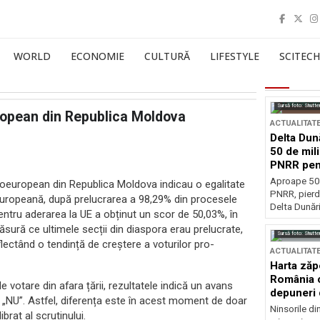
WORLD
ECONOMIE
CULTURĂ
LIFESTYLE
SCITECH
Sursă foto: Shutte
ropean din Republica Moldova
ACTUALITAT
Delta Dun
50 de mil
PNRR pen
esențiale
Aproape 50 
proeuropean din Republica Moldova indicau o egalitate
PNRR, pierdu
a Europeană, după prelucrarea a 98,29% din procesele
Delta Dunării
ntru aderarea la UE a obținut un scor de 50,03%, în
sură ce ultimele secții din diaspora erau prelucrate,
Sursă foto: Shutte
flectând o tendință de creștere a voturilor pro-
ACTUALITAT
Harta zăp
România c
e votare din afara țării, rezultatele indică un avans
depuneri 
„NU”. Astfel, diferența este în acest moment de doar
Ninsorile di
brat al scrutinului.