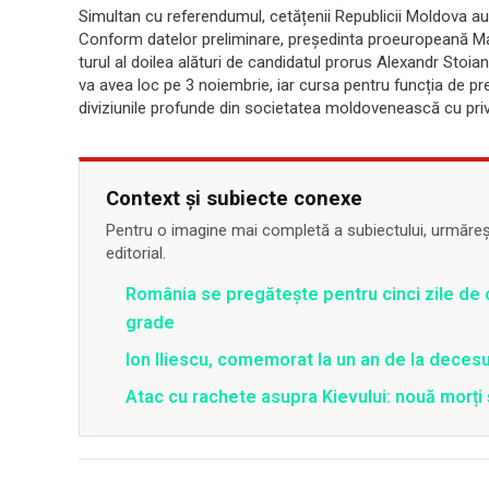
Simultan cu referendumul, cetățenii Republicii Moldova au pa
Conform datelor preliminare, președinta proeuropeană Maia
turul al doilea alături de candidatul prorus Alexandr Stoian
va avea loc pe 3 noiembrie, iar cursa pentru funcția de pr
diviziunile profunde din societatea moldovenească cu privir
Context și subiecte conexe
Pentru o imagine mai completă a subiectului, urmărește
editorial.
România se pregătește pentru cinci zile de 
grade
Ion Iliescu, comemorat la un an de la decesul
Atac cu rachete asupra Kievului: nouă morți