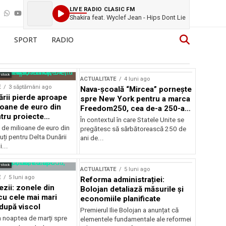
LIVE RADIO CLASIC FM
Shakira feat. Wyclef Jean - Hips Dont Lie
SPORT
RADIO
rstock
ACTUALITATE
4 luni ago
E
3 săptămâni ago
Nava-școală “Mircea” pornește
ării pierde aproape
spre New York pentru a marca
ioane de euro din
Freedom250, cea de-a 250-a
tru proiecte
aniversare a Statelor Unite
În contextul în care Statele Unite se
de milioane de euro din
pregătesc să sărbătorească 250 de
ți pentru Delta Dunării
ani de...
...
rstock
ACTUALITATE
5 luni ago
E
5 luni ago
Reforma administrației:
ezii: zonele din
Bolojan detaliază măsurile și
u cele mai mari
economiile planificate
după viscol
Premierul Ilie Bolojan a anunțat că
n noaptea de marți spre
elementele fundamentale ale reformei