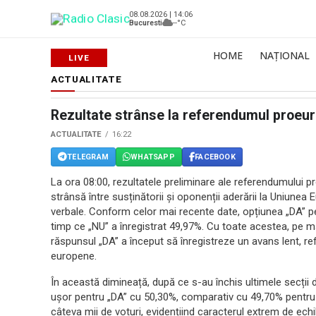
08.08.2026 | 14:06
Bucuresti
--°C
HOME
NAȚIONAL
ACTUALITATE
Rezultate strânse la referendumul proeu
ACTUALITATE
16:22
TELEGRAM
WHATSAPP
FACEBOOK
La ora 08:00, rezultatele preliminare ale referendumului 
strânsă între susținătorii și oponenții aderării la Uniune
verbale. Conform celor mai recente date, opțiunea „DA” pe
timp ce „NU” a înregistrat 49,97%. Cu toate acestea, pe mă
răspunsul „DA” a început să înregistreze un avans lent, re
europene.
În această dimineață, după ce s-au închis ultimele secții d
ușor pentru „DA” cu 50,30%, comparativ cu 49,70% pentru 
câteva mii de voturi, evidențiind caracterul extrem de echili