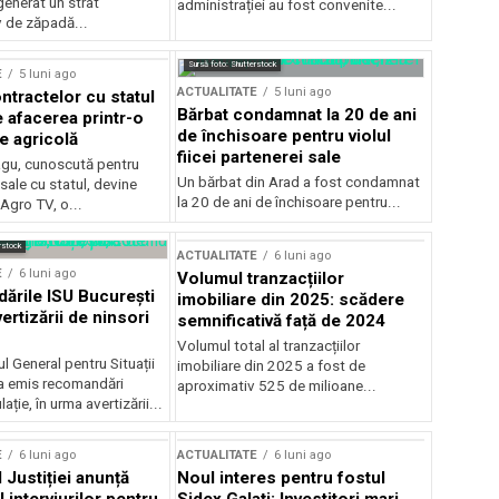
generat un strat
administrației au fost convenite...
v de zăpadă...
Sursă foto: Shutterstock
E
5 luni ago
ACTUALITATE
5 luni ago
ntractelor cu statul
Bărbat condamnat la 20 de ani
e afacerea printr-o
de închisoare pentru violul
e agricolă
fiicei partenerei sale
gu, cunoscută pentru
Un bărbat din Arad a fost condamnat
sale cu statul, devine
la 20 de ani de închisoare pentru...
 Agro TV, o...
rstock
ACTUALITATE
6 luni ago
E
6 luni ago
Volumul tranzacțiilor
rile ISU București
imobiliare din 2025: scădere
ertizării de ninsori
semnificativă față de 2024
Volumul total al tranzacțiilor
l General pentru Situații
imobiliare din 2025 a fost de
a emis recomandări
aproximativ 525 de milioane...
ție, în urma avertizării...
E
6 luni ago
ACTUALITATE
6 luni ago
 Justiției anunță
Noul interes pentru fostul