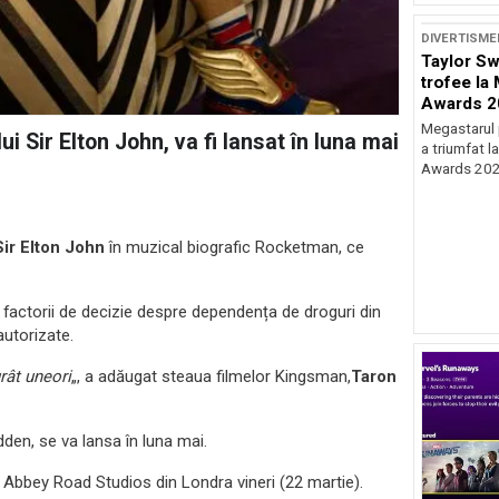
DIVERTISME
Taylor Swi
trofee la
Awards 2
Megastarul 
i Sir Elton John, va fi lansat în luna mai
a triumfat 
Awards 2024
Sir Elton John
în muzical biografic Rocketman, ce
 factorii de decizie despre dependența de droguri din
autorizate.
rât uneori
„, a adăugat steaua filmelor Kingsman,
Taron
den, se va lansa în luna mai.
 Abbey Road Studios din Londra vineri (22 martie).