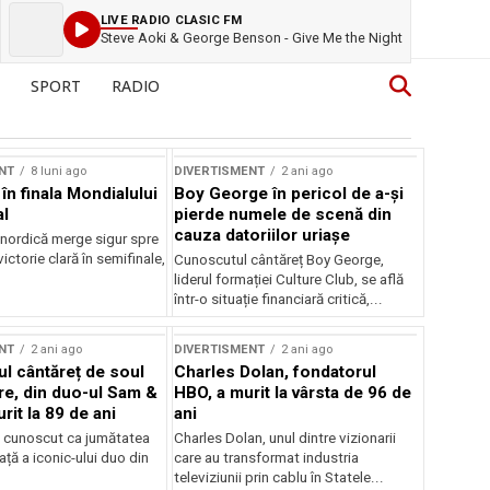
LIVE RADIO CLASIC FM
Steve Aoki & George Benson - Give Me the Night
SPORT
RADIO
NT
8 luni ago
DIVERTISMENT
2 ani ago
în finala Mondialului
Boy George în pericol de a-și
l
pierde numele de scenă din
cauza datoriilor uriașe
ordică merge sigur spre
ictorie clară în semifinale,
Cunoscutul cântăreț Boy George,
liderul formației Culture Club, se află
într-o situație financiară critică,...
NT
2 ani ago
DIVERTISMENT
2 ani ago
l cântăreț de soul
Charles Dolan, fondatorul
e, din duo-ul Sam &
HBO, a murit la vârsta de 96 de
rit la 89 de ani
ani
 cunoscut ca jumătatea
Charles Dolan, unul dintre vizionarii
ață a iconic-ului duo din
care au transformat industria
televiziunii prin cablu în Statele...