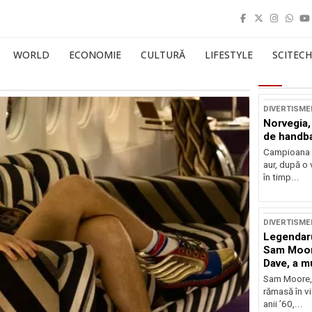
WORLD
ECONOMIE
CULTURĂ
LIFESTYLE
SCITECH
DIVERTISME
Norvegia, 
de handba
Campioana n
aur, după o v
în timp...
DIVERTISME
Legendaru
Sam Moor
Dave, a mu
Sam Moore,
rămasă în vi
anii ’60,...