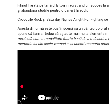
Filmul îl arată pe tânărul
Elton
înregistrând un succes la a
și abandona studiile pentru o carieră în rock.
Crocodile Rock și Saturday Night’s Alright For Fighting se af
Acesta din urmă este pus în scenă ca un cântec colorat ș
spune că fanii ar trebui să aștepte mai multe elemente magi
muzicală este o modalitate foarte bună de a o descrie
„,
memoria lui din acele vremuri – și uneori memoria noas