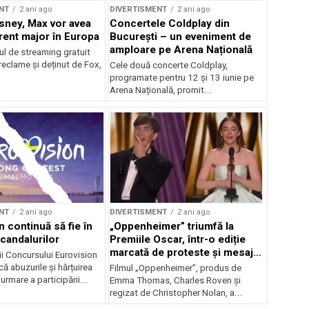
NT
2 ani ago
DIVERTISMENT
2 ani ago
isney, Max vor avea
Concertele Coldplay din
ent major în Europa
București – un eveniment de
amploare pe Arena Națională
iul de streaming gratuit
reclame și deținut de Fox,
Cele două concerte Coldplay,
programate pentru 12 și 13 iunie pe
Arena Națională, promit...
NT
2 ani ago
DIVERTISMENT
2 ani ago
 continuă să fie în
„Oppenheimer” triumfă la
scandalurilor
Premiile Oscar, într-o ediție
marcată de proteste și mesaje
i Concursului Eurovision
politice
că abuzurile și hărțuirea
Filmul „Oppenheimer”, produs de
a urmare a participării...
Emma Thomas, Charles Roven și
regizat de Christopher Nolan, a...