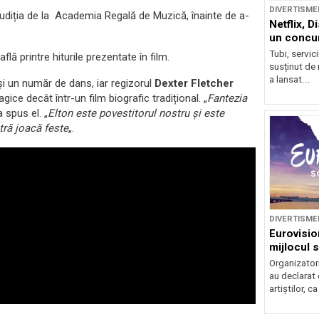
DIVERTISME
udiția de la Academia Regală de Muzică, înainte de a-
Netflix, D
un concur
Tubi, servic
lă printre hiturile prezentate în film.
susținut de 
a lansat...
i un număr de dans, iar regizorul
Dexter Fletcher
ce decât într-un film biografic tradițional. „
Fantezia
 a spus el. „
Elton este povestitorul nostru și este
tră joacă feste
„.
DIVERTISME
Eurovision
mijlocul 
Organizatori
au declarat 
artiștilor, c