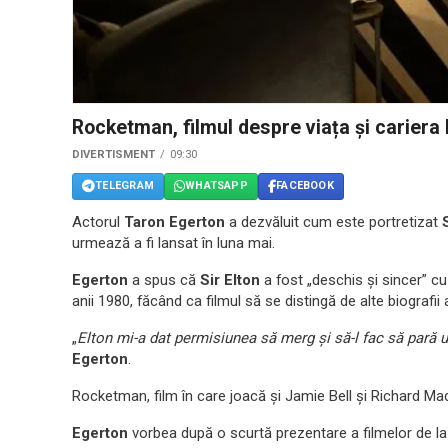
Rocketman, filmul despre viața și cariera lu
DIVERTISMENT
09:30
TELEGRAM
WHATSAPP
FACEBOOK
Actorul
Taron Egerton
a dezvăluit cum este portretizat
urmează a fi lansat în luna mai.
Egerton
a spus că
Sir Elton
a fost „deschis și sincer” cu
anii 1980, făcând ca filmul să se distingă de alte biografii 
„
Elton mi-a dat permisiunea să merg și să-l fac să pară u
Egerton
.
Rocketman, film în care joacă și Jamie Bell și Richard Mad
Egerton
vorbea după o scurtă prezentare a filmelor de la