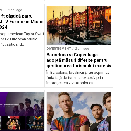
NT
2 ani ago
ft câștigă patru
 MTV European Music
024
pop american Taylor Swift
la MTV European Music
, câștigând...
DIVERTISMENT
2 ani ago
Barcelona și Copenhaga
adoptă măsuri diferite pentru
gestionarea turismului excesiv
În Barcelona, localnicii și-au exprimat
furia față de turismul excesiv prin
împroșcarea vizitatorilor cu...