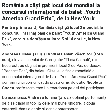
România a câştigat locul doi mondial la
concursul internaţional de balet „Youth
America Grand Prix”, de la New York
Pentru prima oară, România câştigă locul 2 mondial, la
concursul internaţional de balet “Youth America Grand
Prix”, care s-a desfăşurat între 5 şi 14 aprilie, la New
York.
Andreea Iuliana Ţăruş
şi
Andrei Fabian Răşchitor (foto
sus),
elevi ai Liceului de Coregrafie “Floria Capsali”, din
Bucureşti, au obţinut în premieră locul 2 cu Pas de deux-ul
“Peasant Pas”, din baletul Giselle, la finala mondială a
concursului internaţional de balet “Youth America Grand Prix”,
conform unui comunicat de presă emis de către
Nicoleta
Cocea
, profesoara care i-a coordonat pe cei doi participanţi.
De asemenea,
Andreea Iuliana Ţărus
a obţinut performanţa
de a se clasa în top 12 cele mai bune junioare, la două
categorii, dans classic şi dans contemporan.