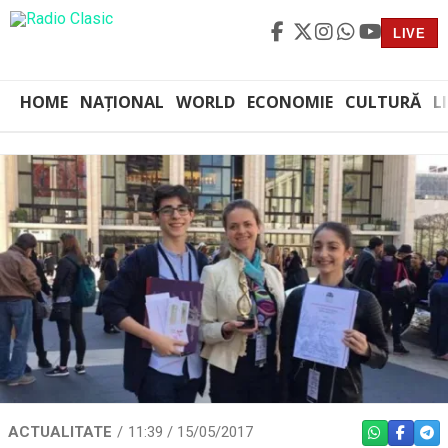
LIVE
HOME
NAȚIONAL
WORLD
ECONOMIE
CULTURĂ
L
ACTUALITATE
11:39 / 15/05/2017
WHATSAPP
FACEBO
TEL