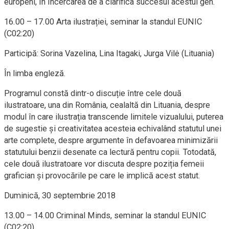
europeni, în încercarea de a clarifica succesul acestui gen.
16.00 – 17.00 Arta ilustrației, seminar la standul EUNIC
(C02:20)
Participă: Sorina Vazelina, Lina Itagaki, Jurga Vilė (Lituania)
În limba engleză.
Programul constă dintr-o discuție între cele două
ilustratoare, una din România, cealaltă din Lituania, despre
modul în care ilustrația transcende limitele vizualului, puterea
de sugestie și creativitatea acesteia echivalând statutul unei
arte complete, despre argumente în defavoarea minimizării
statutului benzii desenate ca lectură pentru copii. Totodată,
cele două ilustratoare vor discuta despre poziția femeii
grafician și provocările pe care le implică acest statut.
Duminică, 30 septembrie 2018
13.00 – 14.00 Criminal Minds, seminar la standul EUNIC
(C02:20)