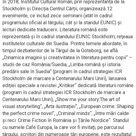
În 2018, Institutul Cultural Român, prin reprezentanța de la
Stockholm și Direcția Centrul Cărții, organizează 12
evenimente, ce includ zece seminarii (atât în cadrul
programului oficial al târgului, cât și la standul EUNIC) și
lecturi dedicate traducerii. Literatura română este
reprezentată şi în cadrul standului EUNIC Stockholm, reţeaua
institutelor culturale din Suedia. Printre temele abordate, în
timpul dezbaterilor de la Târgul de la Göteborg, se află
„Dinamica imaginii și creativitatea în literatura pentru copii“ –
studii de caz România/Suedia, „Limba română și istoria
predării sale în Suedia“ (program în cadrul strategiei ICR
Stockholm de marcare a Centenarului Marii Uniri), lansarea
ediției speciale a revistei „Kritiker“ dedicată literaturii române
(program în cadrul strategiei ICR Stockholm de marcare a
Centenarului Marii Uniri), „Show me your story:The art of
visual storytelling“, „Arta ilustrației“, „European crime: Shaping
the perfect crime novel“, „Criminal minds“, „Între mări calde
și reci: Crime Fiction în România și Țările Nordice“. Standul
cu numele Café Europa, la care vor fi invitați, pe parcursul
târgului, scriitori din numeroase ţări europene, este rezultatul