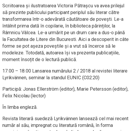
Scriitoarea și ilustratoarea Victoria Pătrașcu va avea prilejul
să prezinte publicului participant periplul său literar către
transformarea într-o adevărată căutătoare de povești. Le-a
întâlnit prima dată în copilarie, în biblioteca părinților, la
Râmnicu Vâlcea. Le-a urmărit pe un drum care a dus-o până
la Facultatea de Litere din Bucuresti. Aici a descoperit in câte
forme se pot așeza poveștile și a vrut să încerce să le
modeleze. Totodată, autoarea își va prezenta publicațiile,
moment însoțit de o lectură publică.
17.00 – 18.00 Lansarea numărului 2 / 2018 al revistei literare
Lyrikvännen, seminar la standul EUNIC (C02:20)
Participă: Jonas Ellerström (editor), Marie Petersson (editor),
Felix Nicolau (lector)
În limba engleză.
Revista literară suedeză Lyrikvännen lansează cel mai recent
număr al său, impregnat cu literatură română, în forma