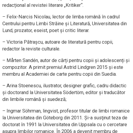
redacțional al revistei literare „Kritiker“.
– Felix-Narcis Nicolau, lector de limba română în cadrul
Centrului pentru Limbi Străine şi Literatură, Universitatea din
Lund, prozator, eseist, poet şi critic literar.
– Victoria Pătrașcu, autoare de literatură pentru copii,
redactor la reviste culturale.
– Mårten Sandén, autor de cărți pentru copii și adolescenți și
compozitor. A primit premiul Astrid Lindgren 2015 și este
membru al Academiei de carte pentru copii din Suedia.
– Arina Stoenescu, ilustrator, designer grafic, cadru didactic
și doctorand la Universitatea Södertörn, editor şi traducător
din limbile română şi suedeză;
– Ingmar Söhrman, lingvist, profesor titular de limbi romanice
la Universitatea din Göteborg din 2011. Şi-a susţinut teza de
doctorat în 1991 la Universitatea din Uppsala cu o cercetare
asupra limbilor romanice. În 2006 a devenit membru de