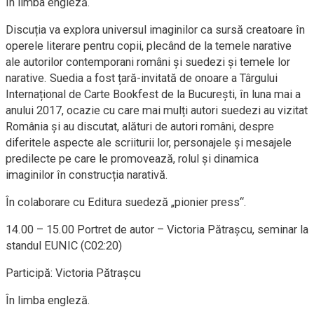
În limba engleză.
Discuția va explora universul imaginilor ca sursă creatoare în
operele literare pentru copii, plecând de la temele narative
ale autorilor contemporani români și suedezi și temele lor
narative. Suedia a fost țară-invitată de onoare a Târgului
Internațional de Carte Bookfest de la București, în luna mai a
anului 2017, ocazie cu care mai mulți autori suedezi au vizitat
România și au discutat, alături de autori români, despre
diferitele aspecte ale scriiturii lor, personajele și mesajele
predilecte pe care le promovează, rolul și dinamica
imaginilor în construcția narativă.
În colaborare cu Editura suedeză „pionier press“.
14.00 – 15.00 Portret de autor – Victoria Pătrașcu, seminar la
standul EUNIC (C02:20)
Participă: Victoria Pătrașcu
În limba engleză.