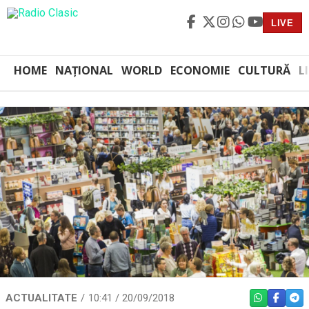
LIVE
HOME
NAȚIONAL
WORLD
ECONOMIE
CULTURĂ
L
ACTUALITATE
10:41 / 20/09/2018
WHATSAPP
FACEBO
TEL