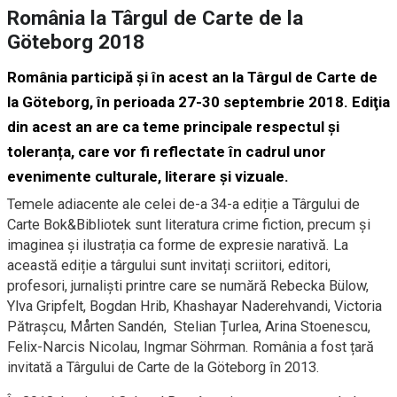
România la Târgul de Carte de la
Göteborg 2018
România participă şi în acest an la Târgul de Carte de
la Göteborg, în perioada 27-30 septembrie 2018. Ediţia
din acest an are ca teme principale respectul și
toleranța, care vor fi reflectate în cadrul unor
evenimente culturale, literare și vizuale.
Temele adiacente ale celei de-a 34-a ediție a Târgului de
Carte Bok&Bibliotek sunt literatura crime fiction, precum și
imaginea și ilustrația ca forme de expresie narativă. La
această ediție a târgului sunt invitați scriitori, editori,
profesori, jurnaliști printre care se numără Rebecka Bülow,
Ylva Gripfelt, Bogdan Hrib, Khashayar Naderehvandi, Victoria
Pătrașcu, Mårten Sandén, Stelian Țurlea, Arina Stoenescu,
Felix-Narcis Nicolau, Ingmar Söhrman. România a fost țară
invitată a Târgului de Carte de la Göteborg în 2013.