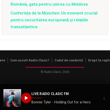
România, gata pentru unirea cu Moldova
Conferința de la München: Un moment crucial
pentru securitatea europeană și relațiile
transatlantice
tate
Cum ascult Radio Clasic?
Codul de conduită
Drept la repli
© Radio Clasic, 2026
LIVE RADIO CLASIC FM
↓
Bonnie Tyler - Holding Out for a Hero