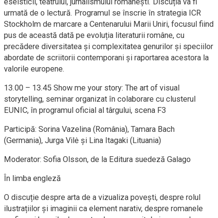
eseisticii, teatrului, jurnalismului românești. Discuția va fi
urmată de o lectură. Programul se înscrie în strategia ICR
Stockholm de marcare a Centenarului Marii Uniri, focusul fiind
pus de această dată pe evoluția literaturii române, cu
precădere diversitatea și complexitatea genurilor și speciilor
abordate de scriitorii contemporani și raportarea acestora la
valorile europene.
13.00 – 13.45 Show me your story: The art of visual
storytelling, seminar organizat în colaborare cu clusterul
EUNIC, în programul oficial al târgului, scena F3
Participă: Sorina Vazelina (România), Tamara Bach
(Germania), Jurga Vilė și Lina Itagaki (Lituania)
Moderator: Sofia Olsson, de la Editura suedeză Galago
În limba engleză
O discuție despre arta de a vizualiza povești, despre rolul
ilustrațiilor și imaginii ca element narativ, despre romanele