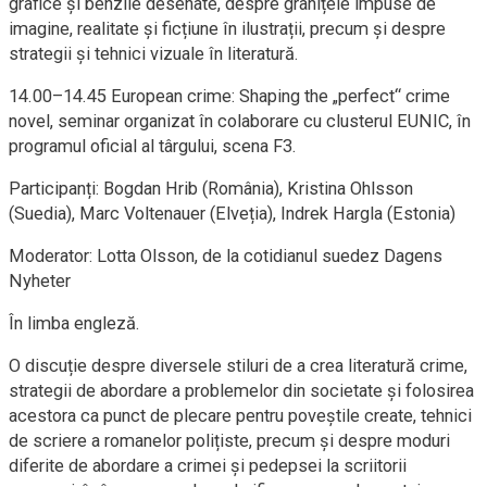
grafice și benzile desenate, despre granițele impuse de
imagine, realitate și ficțiune în ilustrații, precum și despre
strategii și tehnici vizuale în literatură.
14.00–14.45 European crime: Shaping the „perfect“ crime
novel, seminar organizat în colaborare cu clusterul EUNIC, în
programul oficial al târgului, scena F3.
Participanți: Bogdan Hrib (România), Kristina Ohlsson
(Suedia), Marc Voltenauer (Elveția), Indrek Hargla (Estonia)
Moderator: Lotta Olsson, de la cotidianul suedez Dagens
Nyheter
În limba engleză.
O discuție despre diversele stiluri de a crea literatură crime,
strategii de abordare a problemelor din societate și folosirea
acestora ca punct de plecare pentru poveștile create, tehnici
de scriere a romanelor polițiste, precum și despre moduri
diferite de abordare a crimei și pedepsei la scriitorii