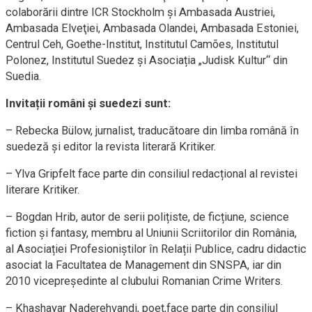
colaborării dintre ICR Stockholm şi Ambasada Austriei,
Ambasada Elveţiei, Ambasada Olandei, Ambasada Estoniei,
Centrul Ceh, Goethe-Institut, Institutul Camões, Institutul
Polonez, Institutul Suedez şi Asociația „Judisk Kultur“ din
Suedia.
Invitații români şi suedezi sunt:
– Rebecka Bülow, jurnalist, traducătoare din limba română în
suedeză și editor la revista literară Kritiker.
– Ylva Gripfelt face parte din consiliul redacțional al revistei
literare Kritiker.
– Bogdan Hrib, autor de serii polițiste, de ficțiune, science
fiction și fantasy, membru al Uniunii Scriitorilor din România,
al Asociației Profesioniștilor în Relații Publice, cadru didactic
asociat la Facultatea de Management din SNSPA, iar din
2010 vicepreședinte al clubului Romanian Crime Writers.
– Khashayar Naderehvandi, poet,face parte din consiliul