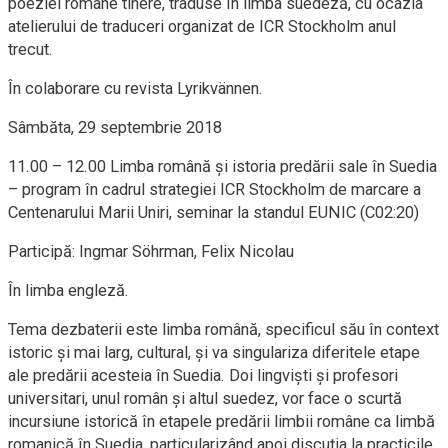
poeziei române tinere, traduse în limba suedeză, cu ocazia
atelierului de traduceri organizat de ICR Stockholm anul
trecut.
În colaborare cu revista Lyrikvännen.
Sâmbăta, 29 septembrie 2018
11.00 – 12.00 Limba română și istoria predării sale în Suedia
– program în cadrul strategiei ICR Stockholm de marcare a
Centenarului Marii Uniri, seminar la standul EUNIC (C02:20)
Participă: Ingmar Söhrman, Felix Nicolau
În limba engleză.
Tema dezbaterii este limba română, specificul său în context
istoric şi mai larg, cultural, şi va singulariza diferitele etape
ale predării acesteia în Suedia. Doi lingvişti și profesori
universitari, unul român şi altul suedez, vor face o scurtă
incursiune istorică în etapele predării limbii române ca limbă
romanică în Suedia, particularizând apoi discuţia la practicile