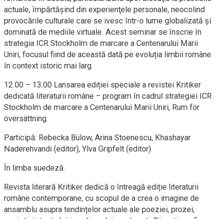
actuale, împărtăşind din experienţele personale, neocolind
provocările culturale care se ivesc într-o lume globalizată şi
dominată de mediile virtuale. Acest seminar se înscrie în
strategia ICR Stockholm de marcare a Centenarului Marii
Uniri, focusul fiind de această dată pe evoluția limbii române
în context istoric mai larg.
12.00 – 13.00 Lansarea ediției speciale a revistei Kritiker
dedicată literaturii române – program în cadrul strategiei ICR
Stockholm de marcare a Centenarului Marii Uniri, Rum för
översättning.
Participă: Rebecka Bülow, Arina Stoenescu, Khashayar
Naderehvandi (editor), Ylva Gripfelt (editor)
În limba suedeză.
Revista literară Kritiker dedică o întreagă ediție literaturii
române contemporane, cu scopul de a crea o imagine de
ansamblu asupra tendințelor actuale ale poeziei, prozei,