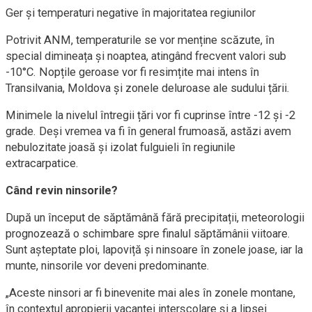
Ger și temperaturi negative în majoritatea regiunilor
Potrivit ANM, temperaturile se vor menține scăzute, în
special dimineața și noaptea, atingând frecvent valori sub
-10°C. Nopțile geroase vor fi resimțite mai intens în
Transilvania, Moldova și zonele deluroase ale sudului țării.
Minimele la nivelul întregii țări vor fi cuprinse între -12 și -2
grade. Deși vremea va fi în general frumoasă, astăzi avem
nebulozitate joasă și izolat fulguieli în regiunile
extracarpatice.
Când revin ninsorile?
După un început de săptămână fără precipitații, meteorologii
prognozează o schimbare spre finalul săptămânii viitoare.
Sunt așteptate ploi, lapoviță și ninsoare în zonele joase, iar la
munte, ninsorile vor deveni predominante.
„Aceste ninsori ar fi binevenite mai ales în zonele montane,
în contextul apropierii vacanței interșcolare și a lipsei