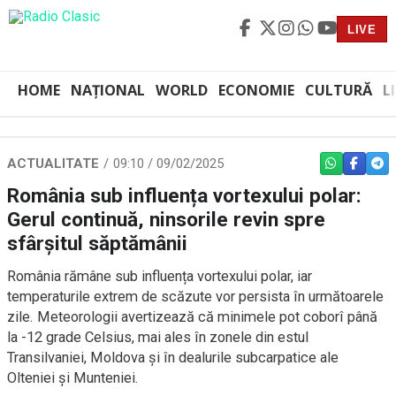
LIVE
HOME
NAȚIONAL
WORLD
ECONOMIE
CULTURĂ
L
ACTUALITATE
09:10 / 09/02/2025
WHATSAPP
FACEBO
TEL
România sub influența vortexului polar:
Gerul continuă, ninsorile revin spre
sfârșitul săptămânii
România rămâne sub influența vortexului polar, iar
temperaturile extrem de scăzute vor persista în următoarele
zile. Meteorologii avertizează că minimele pot coborî până
la -12 grade Celsius, mai ales în zonele din estul
Transilvaniei, Moldova și în dealurile subcarpatice ale
Olteniei și Munteniei.