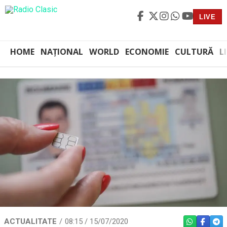
LIVE
HOME
NAȚIONAL
WORLD
ECONOMIE
CULTURĂ
L
ACTUALITATE
08:15 / 15/07/2020
WHATSAPP
FACEBO
TEL