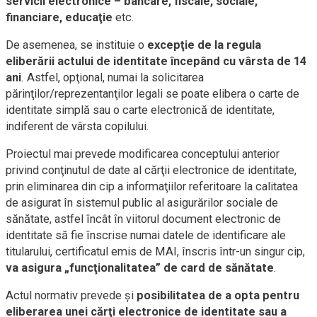
servicii electronice – bancare, fiscale, sociale,
financiare, educaţie
etc.
De asemenea, se instituie o
excepţie de la regula
eliberării actului de identitate începând cu vârsta de 14
ani
. Astfel, opţional, numai la solicitarea
părinţilor/reprezentanţilor legali se poate elibera o carte de
identitate simplă sau o carte electronică de identitate,
indiferent de vârsta copilului.
Proiectul mai prevede modificarea conceptului anterior
privind conţinutul de date al cărţii electronice de identitate,
prin eliminarea din cip a informaţiilor referitoare la calitatea
de asigurat în sistemul public al asigurărilor sociale de
sănătate, astfel încât în viitorul document electronic de
identitate să fie înscrise numai datele de identificare ale
titularului, certificatul emis de MAI, înscris într-un singur cip,
va asigura „funcţionalitatea” de card de sănătate
.
Actul normativ prevede şi
posibilitatea de a opta pentru
eliberarea unei cărţi electronice de identitate sau a