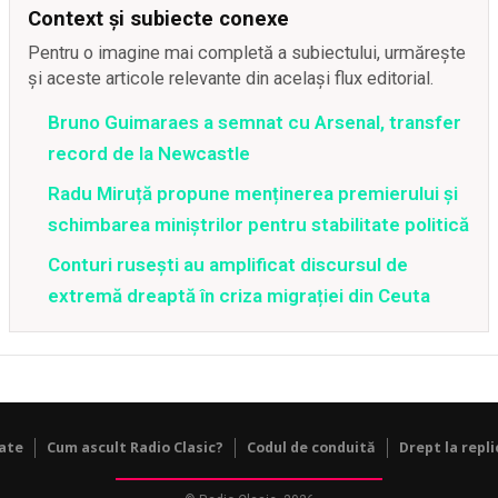
Context și subiecte conexe
Pentru o imagine mai completă a subiectului, urmărește
și aceste articole relevante din același flux editorial.
Bruno Guimaraes a semnat cu Arsenal, transfer
record de la Newcastle
Radu Miruță propune menținerea premierului și
schimbarea miniștrilor pentru stabilitate politică
Conturi rusești au amplificat discursul de
extremă dreaptă în criza migrației din Ceuta
tate
Cum ascult Radio Clasic?
Codul de conduită
Drept la repli