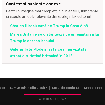
Context și subiecte conexe
Pentru o imagine mai completă a subiectului, urmărește
și aceste articole relevante din același flux editorial.
Charles îl ironizează pe Trump la Casa Albă
Marea Britanie se distanțează de amenințarea lui
Trump la adresa Iranului
Galeria Tate Modern este cea mai vizitată
atracţie turistică britanică în 2018
tate
Cum ascult Radio Clasic?
Codul de conduită
Drept la repli
© Radio Clasic, 2026