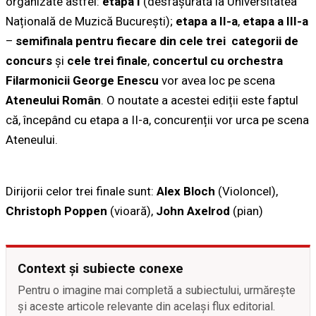
organizate astfel:
etapa I
(desfășurată la Universitatea
Națională de Muzică București);
etapa a II-a
,
etapa a III-a
–
semifinala pentru fiecare din cele trei categorii de
concurs
și
cele trei finale
,
concertul cu orchestra
Filarmonicii George Enescu
vor avea loc pe scena
Ateneului Român
. O noutate a acestei ediții este faptul
că, începând cu etapa a II-a, concurenții vor urca pe scena
Ateneului.
Dirijorii celor trei finale sunt:
Alex Bloch
(Violoncel),
Christoph Poppen
(vioară),
John Axelrod
(pian)
Context și subiecte conexe
Pentru o imagine mai completă a subiectului, urmărește
și aceste articole relevante din același flux editorial.