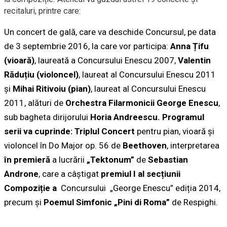
recitaluri, printre care:
Un concert de gală, care va deschide Concursul, pe data
de 3 septembrie 2016, la care vor participa:
Anna Țifu
(vioară)
, laureată a Concursului Enescu 2007,
Valentin
Răduțiu (violoncel)
, laureat al Concursului Enescu 2011
și
Mihai Ritivoiu (pian)
, laureat al Concursului Enescu
2011, alături de
Orchestra Filarmonicii George Enescu
,
sub bagheta dirijorului
Horia Andreescu. Programul
serii va cuprinde: Triplul Concert
pentru pian, vioară şi
violoncel în Do Major op. 56 de
Beethoven
, interpretarea
în premieră
a lucrării
„Tektonum”
de
Sebastian
Androne
, care a câștigat
premiul I al secțiunii
Compoziție a
Concursului „George Enescu” ediția 2014,
precum și
Poemul Simfonic „Pini di Roma”
de Respighi.