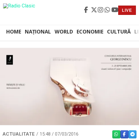
LIVE
HOME
NAȚIONAL
WORLD
ECONOMIE
CULTURĂ
L
ACTUALITATE
15:48 / 07/03/2016
WHATSAPP
FACEBO
TEL