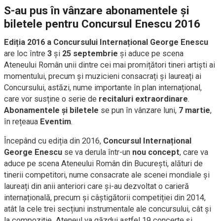
S-au pus în vânzare abonamentele și
biletele pentru Concursul Enescu 2016
Ediția 2016 a Concursului Internațional George Enescu
are loc între
3
și
25 septembrie
și aduce pe scena
Ateneului Român unii dintre cei mai promițători tineri artiști ai
momentului, precum și muzicieni consacrați și laureați ai
Concursului, astăzi, nume importante în plan internațional,
care vor susține o serie de
recitaluri extraordinare
.
Abonamentele și biletele
se pun în vânzare luni,
7 martie
,
în rețeaua
Eventim
.
Începând cu ediția din 2016,
Concursul Internațional
George Enescu
se va derula într-un
nou concept
, care va
aduce pe scena Ateneului Român din București, alături de
tinerii competitori, nume consacrate ale scenei mondiale și
laureați din anii anteriori care și-au dezvoltat o carieră
internațională, precum și câștigătorii competiției din 2014,
atât la cele trei secțiuni instrumentale ale concursului, cât și
la compoziție. Ateneul va găzdui astfel 19 concerte și