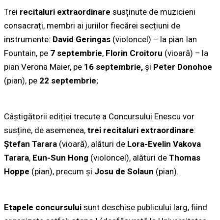
Trei
recitaluri extraordinare
susținute de muzicieni
consacrați, membri ai juriilor fiecărei secțiuni de
instrumente:
David Geringas
(violoncel) – la pian Ian
Fountain, pe
7 septembrie
,
Florin Croitoru
(vioară) – la
pian Verona Maier, pe
16 septembrie,
și
Peter Donohoe
(pian), pe
22 septembrie
;
Câștigătorii ediției trecute a Concursului Enescu vor
susține, de asemenea,
trei recitaluri extraordinare
:
Ștefan Tarara
(vioară), alături de
Lora-Evelin Vakova
Tarara
,
Eun-Sun Hong
(violoncel), alături de
Thomas
Hoppe
(pian), precum și
Josu de Solaun
(pian).
Etapele concursului
sunt deschise publicului larg, fiind