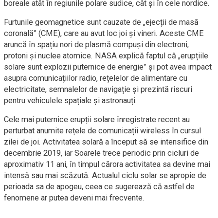
boreale atât în regiunile polare sudice, cât și în cele nordice.
Furtunile geomagnetice sunt cauzate de „ejecții de masă
coronală” (CME), care au avut loc joi și vineri. Aceste CME
aruncă în spațiu nori de plasmă compuși din electroni,
protoni și nuclee atomice. NASA explică faptul că „erupțiile
solare sunt explozii puternice de energie” și pot avea impact
asupra comunicațiilor radio, rețelelor de alimentare cu
electricitate, semnalelor de navigație și prezintă riscuri
pentru vehiculele spațiale și astronauți.
Cele mai puternice erupții solare înregistrate recent au
perturbat anumite rețele de comunicații wireless în cursul
zilei de joi. Activitatea solară a început să se intensifice din
decembrie 2019, iar Soarele trece periodic prin cicluri de
aproximativ 11 ani, în timpul cărora activitatea sa devine mai
intensă sau mai scăzută. Actualul ciclu solar se apropie de
perioada sa de apogeu, ceea ce sugerează că astfel de
fenomene ar putea deveni mai frecvente.