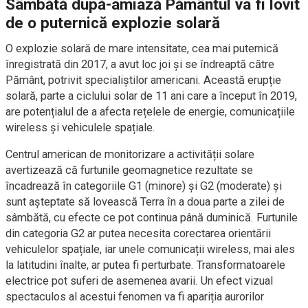
Sâmbătă după-amiază Pământul va fi lovit
de o puternică explozie solară
O explozie solară de mare intensitate, cea mai puternică
înregistrată din 2017, a avut loc joi și se îndreaptă către
Pământ, potrivit specialiștilor americani. Această erupție
solară, parte a ciclului solar de 11 ani care a început în 2019,
are potențialul de a afecta rețelele de energie, comunicațiile
wireless și vehiculele spațiale.
Centrul american de monitorizare a activității solare
avertizează că furtunile geomagnetice rezultate se
încadrează în categoriile G1 (minore) și G2 (moderate) și
sunt așteptate să lovească Terra în a doua parte a zilei de
sâmbătă, cu efecte ce pot continua până duminică. Furtunile
din categoria G2 ar putea necesita corectarea orientării
vehiculelor spațiale, iar unele comunicații wireless, mai ales
la latitudini înalte, ar putea fi perturbate. Transformatoarele
electrice pot suferi de asemenea avarii. Un efect vizual
spectaculos al acestui fenomen va fi apariția aurorilor