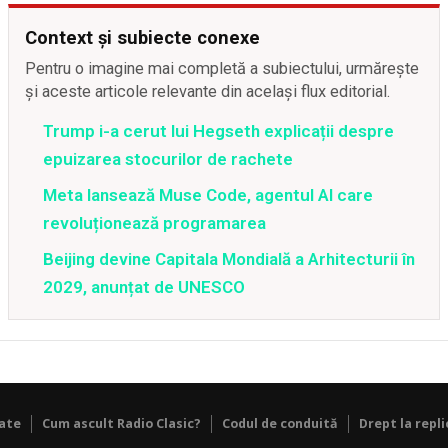
Context și subiecte conexe
Pentru o imagine mai completă a subiectului, urmărește
și aceste articole relevante din același flux editorial.
Trump i-a cerut lui Hegseth explicații despre
epuizarea stocurilor de rachete
Meta lansează Muse Code, agentul AI care
revoluționează programarea
Beijing devine Capitala Mondială a Arhitecturii în
2029, anunțat de UNESCO
tate
Cum ascult Radio Clasic?
Codul de conduită
Drept la repli