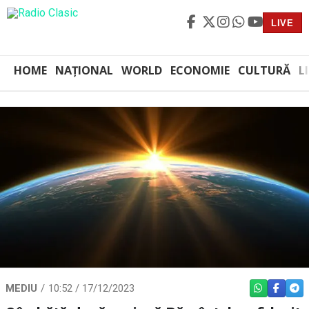
LIVE
HOME
NAȚIONAL
WORLD
ECONOMIE
CULTURĂ
L
MEDIU
10:52 / 17/12/2023
WHATSAPP
FACEBO
TEL