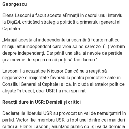
Georgescu
Elena Lasconi a făcut aceste afirmații în cadrul unui interviu
la Digi24, criticând strategia politică a primarului general al
Capitalei.
„Mirajul acesta al independentului seamănă foarte mult cu
mirajul altui independent care vrea să ne salveze. (…) Vorbim
despre independenți. Dar până una alta, ai nevoie de partide
și ai nevoie de sprijin ca să poți să faci lucruri.”
Lasconi l-a acuzat pe Nicușor Dan că nu a reușit să
negocieze o majoritate favorabilă pentru proiectele sale în
Consiliul General al Capitalei și că, în ciuda alianțelor politice
afișate în trecut, doar USR l-a mai sprijinit.
Reacții dure în USR: Demisii și critici
Declarațiile liderului USR au provocat un val de nemulțumiri în
partid. Victor Ilie, membru USR, a fost unul dintre cei mai duri
critici ai Elenei Lasconi, anunțând public că își va da demisia