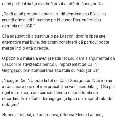
dacă partidul nu își clarifică poziția față de Nicușor Dan.
„Dacă după prestația asta nu-și dă demisia sau BN-ul nu
anunță oficial că îl susține pe Nicușor Dan, eu îmi dau
demisia din USR.”
El a adăugat că a susținut-o pe Lasconi doar în lipsa unei
alternative mai bune, dar acum consideră că partidul poate
merge într-o altă direcție.
O poziție similară a avut și Radu Hossu, care a argumentat că
Lasconi relativizează pericolul reprezentat de Călin
Georgescu prin compararea acestuia cu Nicușor Dan.
„Nicușor Dan NU este la fel cu Călin Georgescu. Nici ieri nu
a fost, nici azi și cel mai probabil nu va fi niciodată. (…) Să pui
egal între acești doi oameni denotă o lipsă totală de
racordare la realitate, demagogie și lipsă de respect față de
cetățeni.”
Hossu a criticat, de asemenea, retorica Elenei Lasconi,