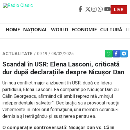
LIVE
HOME
NAȚIONAL
WORLD
ECONOMIE
CULTURĂ
L
ACTUALITATE
09:19 / 08/02/2025
WHATSAPP
FACEBO
TEL
Scandal în USR: Elena Lasconi, criticată
dur după declarațiile despre Nicușor Dan
Un nou conflict major a izbucnit în USR, după ce lidera
partidului, Elena Lasconi, l-a comparat pe Nicușor Dan cu
Călin Georgescu, afirmând că ambii reprezintă „mirajul
independentului salvator”. Declarația sa a provocat reacții
vehemente în interiorul formațiunii, unii membri cerându-i
demisia și retrăgându-și susținerea pentru ea.
O comparație controversată: Nicușor Dan vs. Călin