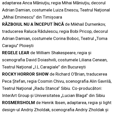
adaptarea Anca Măniuţiu, regia Mihai Măniuţiu, decorul
Adrian Damian, costumele Luiza Enescu, Teatrul Naţional
„Mihai Eminescu” din Timişoara
RĂZBOIUL NU A ÎNCEPUT ÎNCĂ
de Mikhail Durnenkov,
traducerea Raluca Rădulescu, regia Bobi Pricop, decorul
Adrian Damian, costumele Corina Boboc, Teatrul „Toma
Caragiu” Ploieşti
REGELE LEAR
de William Shakespeare, regia şi
scenografia David Doiashvili, costumele Liliana Cenean,
Teatrul Naţional „I.L.Caragiale” din Bucureşti
ROCKY HORROR SHOW
de Richard O’Brian, traducerea
Peca Ştefan, regia Cosmin Chivu, scenografia Alin Gavrilă,
Teatrul Naţional „Radu Stanca” Sibiu. Co-producători:
InterArt Group şi Universitatea „Lucian Blaga” din Sibiu
ROSMERSHOLM
de Henrik Ibsen, adaptarea, regia şi light
design-ul Andriy Zholdak, scenografia Andriy Zholdak şi