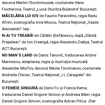
decorul Martin Chocholousek, costumele Hana
Fischerova, Teatrul „Lucia Sturdza Bulandra” Bucureşti
MĂCELĂRIA LUI IOV
de Fausto Paravidino, regia Radu
Afrim, scenografia Irina Moscu, Teatrul Naţional „Vasile
Alecsandri” Iaşi
N-AI TU TREABĂ!
de Cătălin Ştefănescu, după „Dănilă
Prepeleac” de Ion Creangă, regia Alexandru Dabija, Teatrul
ACT Bucureşti
NO MAN`S LAND
de Danis Tanović, traducerea Andrei
Marinescu, adaptarea, regia şi ilustraţia muzicală
Alexander Morfov, decorul Nikola Toromanov, costumele
Andrada Chiriac, Teatrul Naţional „I.L.Caragiale” din
Bucureşti
O FEMEIE SINGURĂ
de Dario Fo şi Franca Rame,
traducerea Daniel Grigore-Simion şi Andreea Bibiri, regia
Daniel Grigore-Simion, scenografia Adrian Pitica.
One