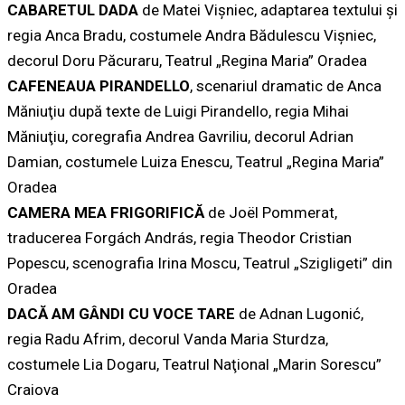
CABARETUL DADA
de Matei Vişniec, adaptarea textului şi
regia Anca Bradu, costumele Andra Bădulescu Vişniec,
decorul Doru Păcuraru, Teatrul „Regina Maria” Oradea
CAFENEAUA PIRANDELLO
, scenariul dramatic de Anca
Măniuţiu după texte de Luigi Pirandello, regia Mihai
Măniuţiu, coregrafia Andrea Gavriliu, decorul Adrian
Damian, costumele Luiza Enescu, Teatrul „Regina Maria”
Oradea
CAMERA MEA FRIGORIFICĂ
de Joël Pommerat,
traducerea Forgách András, regia Theodor Cristian
Popescu, scenografia Irina Moscu, Teatrul „Szigligeti” din
Oradea
DACĂ AM GÂNDI CU VOCE TARE
de Adnan Lugonić,
regia Radu Afrim, decorul Vanda Maria Sturdza,
costumele Lia Dogaru, Teatrul Naţional „Marin Sorescu”
Craiova