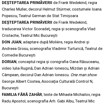
DEŞTEPTAREA PRIMĂVERII
de Frank Wedekind, regia
Charles Muller, decorul Helmut Stürmer, costumele Ioana
Popescu, Teatrul German de Stat Timişoara
DEŞTEPTAREA PRIMĂVERII
de Frank Wedekind,
traducerea Victor Scoradeţ, regia şi scenografia Vlad
Cristache, Teatrul Mic Bucureşti
DON JUAN
, adaptare după Molière, regia Andrei şi
Andreea Grosu, scenografia Vladimir Turturică, Teatrul de
Comedie Bucureşti
DORIAN
, conceptul regia şi coregrafia Oana Răsuceanu,
video Iulia Rugină, Dan Adrian Ionescu, Mizdan și Adrian
Câmpean, decorul Dan Adrian Ionescu.
One man show
George Albert Costea, Asociaţia Culturală Control N,
București
FAMILIA FĂRĂ ZAHĂR
, texte de Mihaela Michailov, regia
Radu Apostol, scenografia Arh. Gabi Albu, Teatrul Mic