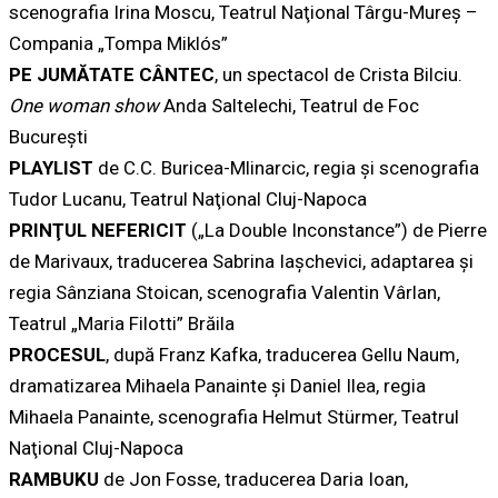
scenografia Irina Moscu, Teatrul Naţional Târgu-Mureş –
Compania „Tompa Miklós”
PE JUMĂTATE CÂNTEC
, un spectacol de Crista Bilciu.
One woman show
Anda Saltelechi, Teatrul de Foc
Bucureşti
PLAYLIST
de C.C. Buricea-Mlinarcic, regia şi scenografia
Tudor Lucanu, Teatrul Naţional Cluj-Napoca
PRINŢUL NEFERICIT
(„La Double Inconstance”) de Pierre
de Marivaux, traducerea Sabrina Iaşchevici, adaptarea şi
regia Sânziana Stoican, scenografia Valentin Vârlan,
Teatrul „Maria Filotti” Brăila
PROCESUL
, după Franz Kafka, traducerea Gellu Naum,
dramatizarea Mihaela Panainte şi Daniel Ilea, regia
Mihaela Panainte, scenografia Helmut Stürmer, Teatrul
Naţional Cluj-Napoca
RAMBUKU
de Jon Fosse, traducerea Daria Ioan,