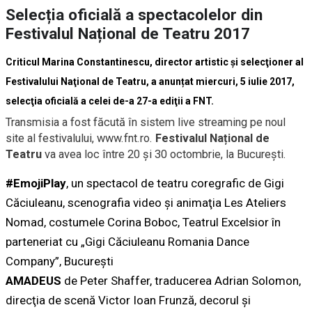
Selecția oficială a spectacolelor din
Festivalul Național de Teatru 2017
Criticul Marina Constantinescu, director artistic şi selecţioner al
Festivalului Naţional de Teatru, a anunțat miercuri, 5 iulie 2017,
selecţia oficială a celei de-a 27-a ediţii a FNT.
Transmisia a fost făcută în sistem live streaming pe noul
site al festivalului, www.fnt.ro.
Festivalul Național de
Teatru
va avea loc între 20 și 30 octombrie, la București.
#EmojiPlay
, un spectacol de teatru coregrafic de Gigi
Căciuleanu, scenografia video şi animaţia Les Ateliers
Nomad, costumele Corina Boboc, Teatrul Excelsior în
parteneriat cu „Gigi Căciuleanu Romania Dance
Company”, București
AMADEUS
de Peter Shaffer, traducerea Adrian Solomon,
direcţia de scenă Victor Ioan Frunză, decorul şi