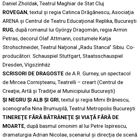
Daniel Zholdak, Teatrul Maghiar de Stat Cluj
ROVEGAN
, textul şi regia Catinca Drăgănescu, Asociaţia
ARENA şi Centrul de Teatru Educaţional Replika, București
RUG
, după romanul lui György Dragomán, regia Armin
Petras, decorul Olaf Attmann, costumele Katja
Strohschneider, Teatrul Naţional „Radu Stanca” Sibiu. Co-
producători: Schauspiel Stuttgart, Staatsschauspiel
Dresden, Vígszínház
SCRISORI DE DRAGOSTE
de A.R. Gurney, un spectacol
de Mircea Cornişteanu, Teatrelli – creart (Centrul de
Creaţie, Artă şi Tradiţie al Municipiului Bucureşti)
ŞI NEGRU ŞI ALB ŞI GRI
, textul şi regia Mimi Brănescu,
scenografia Nina Brumuşilă, Teatrul Metropolis Bucureşti
TINEREŢE FĂRĂ BĂTRÂNEŢE ŞI VIAŢĂ FĂRĂ DE
MOARTE
, după basmul omonim al lui Petre Ispirescu,
dramaturgia Adrian Nicolae, scenariul şi direcţia de scenă