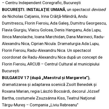
– Centru Independent Coregrafic, București
BUCUREŞTI. INSTALAŢIE UMANĂ
, un spectacol
devised
de Nicholas Caţianis, Irina Crăiţă-Mândră, Andu
Dumitrescu, Florin Fieroiu, Ada Galeş, Dumitru Georgescu,
Flavia Giurgiu, Vlaicu Golcea, Denis Hanganu, Ada Lupu,
Ilinca Manolache, Ioana Marchidan, Dana Marineci, Radu-
Alexandru Nica, Ciprian Nicula. Dramaturgia Ada Lupu,
Florin Fieroiu, Radu-Alexandru Nica. Un spectacol
coordonat de Radu-Alexandru Nica după un concept de
Florin Fieroiu, ARCUB – Centrul Cultural al municipiului
Bucureşti
BULGAKOV 17
(după „Maestrul şi Margareta”)
,
dramatizarea şi adaptarea scenică Zsolt Benedek şi
Roxana Marian, regia László Bocsárdi, decorul József
Bartha, costumele Zsuzsánna Kiss, Teatrul Naţional
Târgu-Mureș – Compania „Liviu Rebreanu”