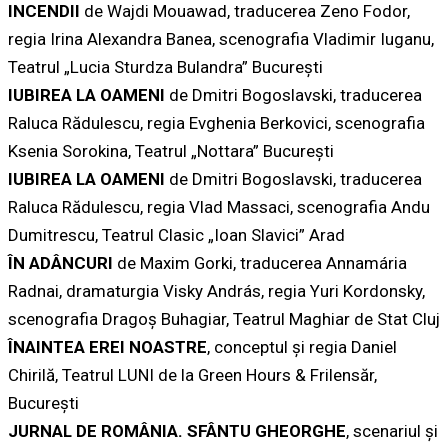
INCENDII
de Wajdi Mouawad, traducerea Zeno Fodor,
regia Irina Alexandra Banea, scenografia Vladimir Iuganu,
Teatrul „Lucia Sturdza Bulandra” Bucureşti
IUBIREA LA OAMENI
de Dmitri Bogoslavski, traducerea
Raluca Rădulescu, regia Evghenia Berkovici, scenografia
Ksenia Sorokina, Teatrul „Nottara” Bucureşti
IUBIREA LA OAMENI
de Dmitri Bogoslavski, traducerea
Raluca Rădulescu, regia Vlad Massaci, scenografia Andu
Dumitrescu, Teatrul Clasic „Ioan Slavici” Arad
ÎN ADÂNCURI
de Maxim Gorki, traducerea Annamária
Radnai, dramaturgia Visky András, regia Yuri Kordonsky,
scenografia Dragoş Buhagiar, Teatrul Maghiar de Stat Cluj
ÎNAINTEA EREI NOASTRE
, conceptul şi regia Daniel
Chirilă, Teatrul LUNI de la Green Hours & Frilensăr,
București
JURNAL DE ROMÂNIA. SFÂNTU GHEORGHE
, scenariul şi