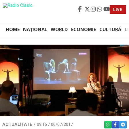
LIVE
HOME
NAȚIONAL
WORLD
ECONOMIE
CULTURĂ
L
ACTUALITATE
09:16 / 06/07/2017
WHATSAPP
FACEBO
TEL