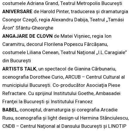
costumele Adriana Grand, Teatrul Metropolis Bucureşti
ANIVERSARE
de Harold Pinter, traducerea şi dramaturgia
Csongor Czegő, regia Alexandru Dabija, Teatrul „Tamási
Áron” Sfântu-Gheorghe
ANGAJARE DE CLOVN
de Matei Vişniec, regia Ion
Caramitru, decorul Florilena Popescu Fărcăşanu,
costumele Liliana Cenean, Teatrul Naţional „I.L.Caragiale”
din Bucureşti
ARTISTS TALK
, un spectacol de Gianina Cărbunariu,
scenografia Dorothee Curio, ARCUB – Centrul Cultural al
municipiului Bucureşti. Co-producător Asociaţia Piese
Refractare. Cu sprijinul Institutului Goethe, Ambasadei
Franţei la Bucureşti şi Institutului Francez
BABEL
, conceptul, dramaturgia şi coregrafia Arcadie
Rusu, scenografia şi light design-ul Hermina Stănciulescu,
CNDB – Centrul Naţional al Dansului Bucureşti şi LINOTIP