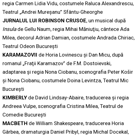
regia Carmen Lidia Vidu, costumele Raluca Alexandrescu,
Teatrul „Andrei Mureşanu” Sfântu-Gheorghe
JURNALUL LUI ROBINSON CRUSOE
, un musical după
Insula
de Gellu Naum, regia Mihai Măniuţiu, cântece Ada
Milea, decorul Adrian Damian, costumele Andrada Chiriac,
Teatrul Odeon Bucureşti
KARAMAZOVII
de Horia Lovinescu şi Dan Micu, după
romanul „Fraţii Karamazov” de F.M. Dostoievski,
adaptarea şi regia Nona Ciobanu, scenografia Peter Košir
şi Nona Ciobanu, costumele Doina Levintza, Teatrul Mic
Bucureşti
KIMBERLY
de David Lindsay-Abaire, traducerea şi regia
Andreea Vulpe, scenografia Cristina Milea, Teatrul de
Comedie Bucureşti
MACBETH
de William Shakespeare, traducerea Horia
Gârbea, dramaturgia Daniel Pribyl, regia Michal Docekal,