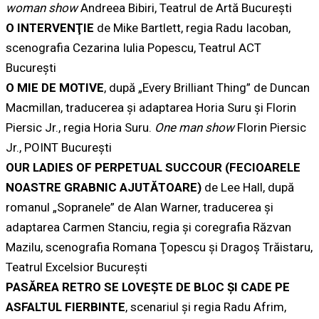
woman show
Andreea Bibiri, Teatrul de Artă Bucureşti
O
INTERVENŢIE
de Mike Bartlett, regia Radu Iacoban,
scenografia Cezarina Iulia Popescu, Teatrul ACT
Bucureşti
O
MIE DE MOTIVE
, după „Every Brilliant Thing” de Duncan
Macmillan, traducerea şi adaptarea Horia Suru şi Florin
Piersic Jr., regia Horia Suru.
One man show
Florin Piersic
Jr., POINT Bucureşti
OUR LADIES OF PERPETUAL SUCCOUR (FECIOARELE
NOASTRE GRABNIC AJUTĂTOARE)
de Lee Hall, după
romanul „Sopranele” de Alan Warner, traducerea şi
adaptarea Carmen Stanciu, regia şi coregrafia Răzvan
Mazilu, scenografia Romana Ţopescu şi Dragoş Trăistaru,
Teatrul Excelsior Bucureşti
PASĂREA RETRO SE LOVEŞTE DE BLOC ŞI CADE PE
ASFALTUL FIERBINTE
, scenariul şi regia Radu Afrim,