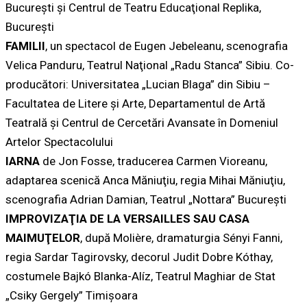
Bucureşti şi Centrul de Teatru Educaţional Replika,
București
FAMILII
, un spectacol de Eugen Jebeleanu, scenografia
Velica Panduru, Teatrul Naţional „Radu Stanca” Sibiu. Co-
producători: Universitatea „Lucian Blaga” din Sibiu –
Facultatea de Litere şi Arte, Departamentul de Artă
Teatrală şi Centrul de Cercetări Avansate în Domeniul
Artelor Spectacolului
IARNA
de Jon Fosse, traducerea Carmen Vioreanu,
adaptarea scenică Anca Măniuţiu, regia Mihai Măniuţiu,
scenografia Adrian Damian, Teatrul „Nottara” Bucureşti
IMPROVIZAŢIA DE LA VERSAILLES SAU CASA
MAIMUŢELOR
, după Molière, dramaturgia Sényi Fanni,
regia Sardar Tagirovsky, decorul Judit Dobre Kóthay,
costumele Bajkó Blanka-Alíz, Teatrul Maghiar de Stat
„Csiky Gergely” Timişoara