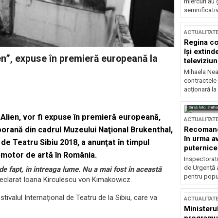
miercuri au 
semnificati
ACTUALITAT
Regina co
își extind
lien”, expuse în premieră europeană la
televiziun
Mihaela Nea
contractele 
acționară la
Sursă foto: Shutte
ui Alien, vor fi expuse în premieră europeană,
ACTUALITAT
Recomandă
orană din cadrul Muzeului Naţional Brukenthal,
în urma av
l de Teatru Sibiu 2018, a anunţat în timpul
puternice
omotor de artă în România.
Inspectoratu
de Urgență 
 de fapt, în întreaga lume. Nu a mai fost în această
pentru popula
 declarat Ioana Kirculescu von Kimakowicz.
valul Internaţional de Teatru de la Sibiu, care va
ACTUALITAT
Ministerul