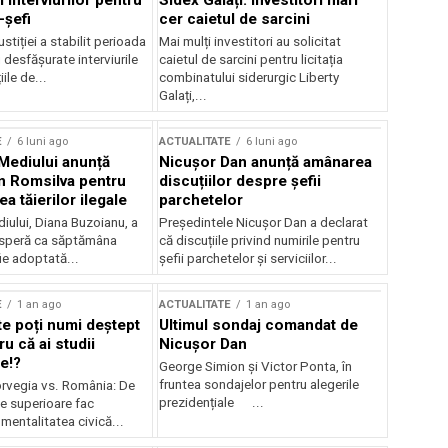
 interviurilor pentru
Sidex Galați: Investitori mari
-șefi
cer caietul de sarcini
stiției a stabilit perioada
Mai mulți investitori au solicitat
i desfășurate interviurile
caietul de sarcini pentru licitația
ile de...
combinatului siderurgic Liberty
Galați,...
E
6 luni ago
ACTUALITATE
6 luni ago
 Mediului anunță
Nicușor Dan anunță amânarea
n Romsilva pentru
discuțiilor despre șefii
 tăierilor ilegale
parchetelor
iului, Diana Buzoianu, a
Președintele Nicușor Dan a declarat
 speră ca săptămâna
că discuțiile privind numirile pentru
fie adoptată...
șefii parchetelor și serviciilor...
E
1 an ago
ACTUALITATE
1 an ago
te poți numi deștept
Ultimul sondaj comandat de
u că ai studii
Nicușor Dan
e!?
George Simion și Victor Ponta, în
fruntea sondajelor pentru alegerile
rvegia vs. România: De
prezidențiale ...
le superioare fac
 mentalitatea civică...