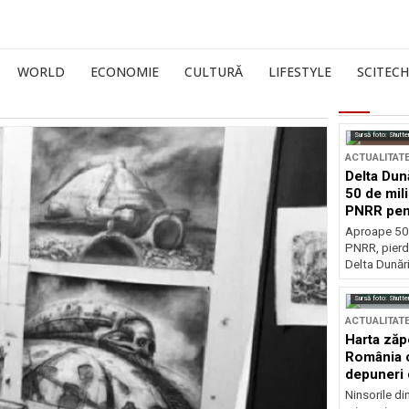
WORLD
ECONOMIE
CULTURĂ
LIFESTYLE
SCITECH
Sursă foto: Shutte
ACTUALITAT
Delta Dun
50 de mil
PNRR pen
esențiale
Aproape 50 
PNRR, pierdu
Delta Dunării
Sursă foto: Shutte
ACTUALITAT
Harta zăp
România c
depuneri 
Ninsorile di