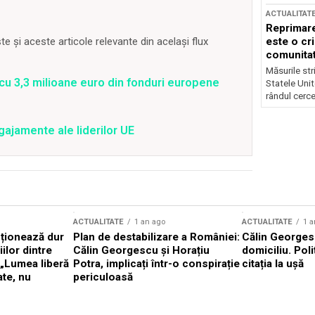
ACTUALITAT
Reprimare
este o cri
 și aceste articole relevante din același flux
comunitate
Măsurile stri
t cu 3,3 milioane euro din fonduri europene
Statele Unit
rândul cerce
gajamente ale liderilor UE
ACTUALITATE
1 an ago
ACTUALITATE
1 a
cționează dur
Plan de destabilizare a României:
Călin Georgesc
ilor dintre
Călin Georgescu și Horațiu
domiciliu. Poli
 „Lumea liberă
Potra, implicați într-o conspirație
citația la ușă
ate, nu
periculoasă