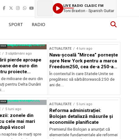
LIVE RADIO CLASIC FM
Toni Braxton - Spanish Guitar
SPORT
RADIO
rstock
ACTUALITATE
4 luni ago
E
3 săptămâni ago
Nava-școală “Mircea” pornește
ării pierde aproape
spre New York pentru a marca
ioane de euro din
Freedom250, cea de-a 250-a
tru proiecte
aniversare a Statelor Unite
În contextul în care Statele Unite se
de milioane de euro din
pregătesc să sărbătorească 250 de
ți pentru Delta Dunării
ani de...
...
rstock
ACTUALITATE
5 luni ago
E
5 luni ago
Reforma administrației:
ezii: zonele din
Bolojan detaliază măsurile și
u cele mai mari
economiile planificate
după viscol
Premierul Ilie Bolojan a anunțat că
n noaptea de marți spre
elementele fundamentale ale reformei