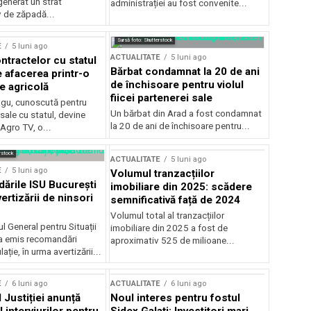
generat un strat
administrației au fost convenite...
v de zăpadă...
Sursă foto: Shutterstock
E
5 luni ago
ACTUALITATE
5 luni ago
ntractelor cu statul
Bărbat condamnat la 20 de ani
e afacerea printr-o
de închisoare pentru violul
e agricolă
fiicei partenerei sale
gu, cunoscută pentru
Un bărbat din Arad a fost condamnat
sale cu statul, devine
la 20 de ani de închisoare pentru...
 Agro TV, o...
rstock
ACTUALITATE
5 luni ago
E
5 luni ago
Volumul tranzacțiilor
rile ISU București
imobiliare din 2025: scădere
ertizării de ninsori
semnificativă față de 2024
Volumul total al tranzacțiilor
l General pentru Situații
imobiliare din 2025 a fost de
a emis recomandări
aproximativ 525 de milioane...
ție, în urma avertizării...
E
6 luni ago
ACTUALITATE
6 luni ago
 Justiției anunță
Noul interes pentru fostul