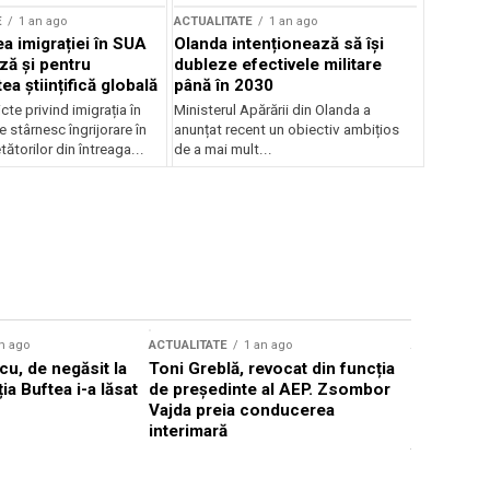
E
1 an ago
ACTUALITATE
1 an ago
a imigrației în SUA
Olanda intenționează să își
ză și pentru
dubleze efectivele militare
a științifică globală
până în 2030
cte privind imigrația în
Ministerul Apărării din Olanda a
e stârnesc îngrijorare în
anunțat recent un obiectiv ambițios
tătorilor din întreaga...
de a mai mult...
n ago
ACTUALITATE
1 an ago
ACTUALITATE
u, de negăsit la
Toni Greblă, revocat din funcția
Ilie Boloj
ția Buftea i-a lăsat
de președinte al AEP. Zsombor
alegerilor
Vajda preia conducerea
constituți
interimară
concentră
viitoarelo