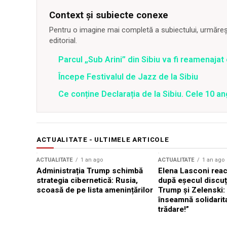
Context și subiecte conexe
Pentru o imagine mai completă a subiectului, urmărește
editorial.
Parcul „Sub Arini” din Sibiu va fi reamenaja
Începe Festivalul de Jazz de la Sibiu
Ce conține Declarația de la Sibiu. Cele 10 an
ACTUALITATE - ULTIMELE ARTICOLE
ACTUALITATE
1 an ago
ACTUALITATE
1 an ago
Administrația Trump schimbă
Elena Lasconi rea
strategia cibernetică: Rusia,
după eșecul discuți
scoasă de pe lista amenințărilor
Trump și Zelenski:
înseamnă solidarit
trădare!”