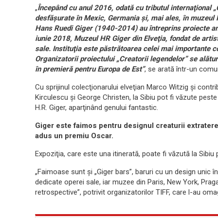
„
Începând cu anul 2016, odată cu tributul internaţional „
desfăşurate în Mexic, Germania şi, mai ales, în muzeul H
Hans Ruedi Giger (1940-2014) au întreprins proiecte amp
iunie 2018, Muzeul HR Giger din Elveţia, fondat de artist
sale. Instituţia este păstrătoarea celei mai importante co
Organizatorii proiectului „Creatorii legendelor” se alăt
în premieră pentru Europa de Est”
, se arată într-un comu
Cu sprijinul colecţionarului elveţian Marco Witzig şi cont
Kirculescu şi George Christen, la Sibiu pot fi văzute peste
H.R. Giger, aparţinând genului fantastic.
Giger este faimos pentru designul creaturii extrateres
adus un premiu Oscar.
Expoziţia, care este una itinerată, poate fi văzută la Sibiu 
„Faimoase sunt şi „Giger bars”, baruri cu un design unic î
dedicate operei sale, iar muzee din Paris, New York, Pra
retrospective”, potrivit organizatorilor TIFF, care l-au omag