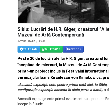
Sibiu: Lucrări de H.R. Giger, creatorul ”A
Muzeul de Artă Contemporană
ACTUALITATE
13:41
TELEGRAM
WHATSAPP
FACEBOOK
Peste 30 de lucrări ale lui H.R. Giger, creatorul l
începând de miercuri, la Muzeul de Artă Contemp
printr-un proiect inclus în Festivalul Internaţiona
vernisajului Ioana Kirculescu von Kimakowicz, pr
„
Această expoziţie este pentru prima dată aici, la Sibiu,
configuraţie expoziţia aceasta în nicio parte a lumii
„, a
Această expoziţie este primul eveniment care precede Festi
începe în 8 iunie.