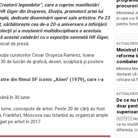
programul
Creatorii legendelor”, care a cuprins manifestări
procurori
R Giger din Gruyeres, Elveţia, promotorii artei lui
Ministerul Ju
le, dedicate diseminării operei sale artistice. Pe 23
în care vor f
pentru funcți
, sărbătoreşte cea de-a 20-a aniversare a înfiinţării
lecţii şi a moştenirii multidisciplinare a acestuia.
ură acestei celebrări cu o expoziţie semnată HR Giger,
nicat de presă.
ACTUALITAT
Ministrul
ribuţia curatorilor Cesar Oropeza Ramirez, Ioana
reforme î
combaterea
 30 de lucrări de grafică, desen, sculptură şi postere
Ministra Med
declarat că
tre din filmul SF iconic „Alien” (1979), care i-a
viitoare să 
ACTUALITAT
până în 30 iunie.
De ce nu 
doar pentr
n lume, concepute de artist. Peste 20 de cărţi au fost
superioar
ga, Frankfurt, Moscova sau Istanbul au organizat ample
🇳🇴🇷🇴 No
iat pe artist în 2017.
ce nu studii
diferența, ci